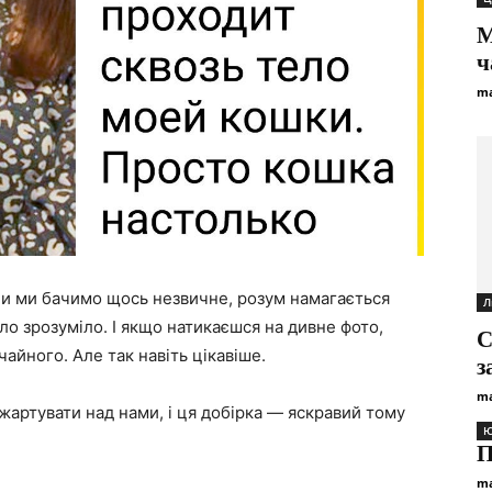
М
ч
ma
ли ми бачимо щось незвичне, розум намагається
Л
ло зрозуміло. І якщо натикаєшся на дивне фото,
С
айного. Але так навіть цікавіше.
з
ma
артувати над нами, і ця добірка — яскравий тому
Ю
П
ma