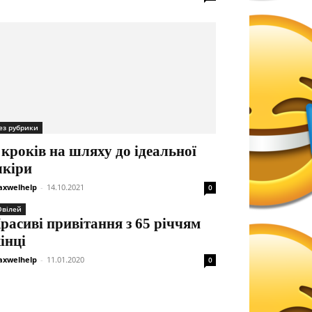
ез рубрики
 кроків на шляху до ідеальної
кіри
xwelhelp
-
14.10.2021
0
вілей
расиві привітання з 65 річчям
інці
xwelhelp
-
11.01.2020
0