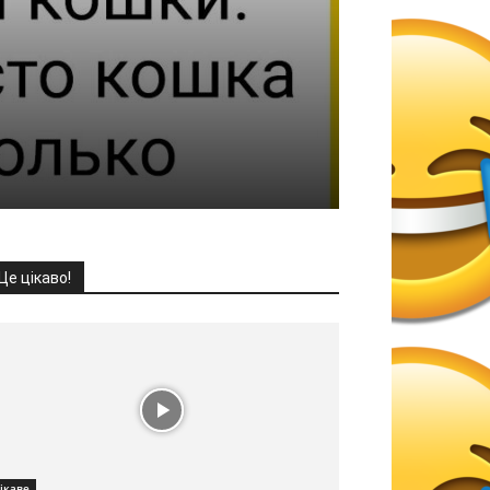
Це цікаво!
ікаве