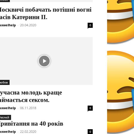
осквичі побачать потішні вогні
асів Катерини II.
xwelhelp
-
20.04.2020
0
юбов
учасна молодь краще
аймається сексом.
xwelhelp
-
06.11.2018
0
вілей
ривітання на 40 років
xwelhelp
-
22.02.2020
0