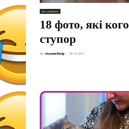
Без рубрики
18 фото, які ког
ступор
по
maxwelhelp
-
28.10.2021