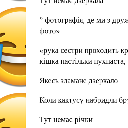
Тут немає дзеркала
” фотографія, де ми з дру
фото»
«рука сестри проходить кр
кішка настільки пухнаста,
Якесь зламане дзеркало
Коли кактусу набридли бру
Тут немає річки