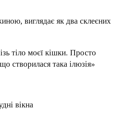
жиною, виглядає як два склеєних
ізь тіло моєї кішки. Просто
 що створилася така ілюзія»
дні вікна