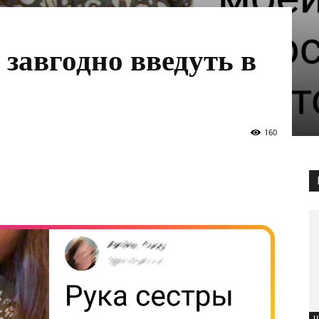
о завгодно введуть в
160
Ц