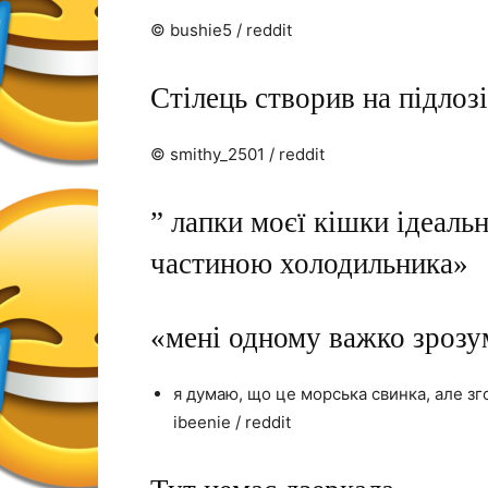
© bushie5 / reddit
Стілець створив на підлоз
© smithy_2501 / reddit
” лапки моєї кішки ідеаль
частиною холодильника»
«мені одному важко зрозу
я думаю, що це морська свинка, але з
ibeenie / reddit