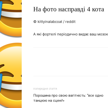
На фото насправді 4 кота
© kittyinalabcoat / reddit
А які фортелі періодично видає ваш мозо
попередня стаття
Порошина про свою вагітність: “все одно
танцюю на сцені!»