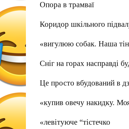
Опора в трамваї
Коридор шкільного підвал
«вигулюю собак. Наша тінь
Сніг на горах насправді бу
Це просто вбудований в д
«купив овечу накидку. Мо
«левітуюче “тістечко