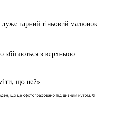
і дуже гарний тіньовий малюнок
но збігаються з верхньою
міти, що це?»
годен, що це сфотографовано під дивним кутом. ©