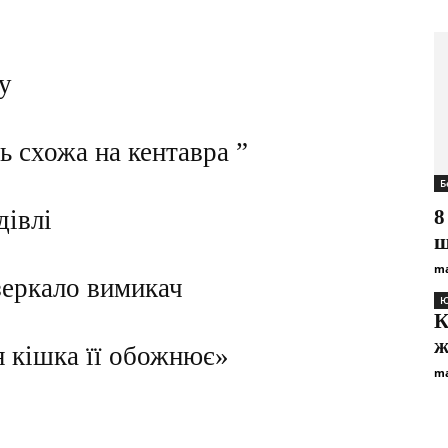
у
 схожа на кентавра ”
Б
8
дівлі
ш
ma
зеркало вимикач
Ю
К
ж
я кішка її обожнює»
ma