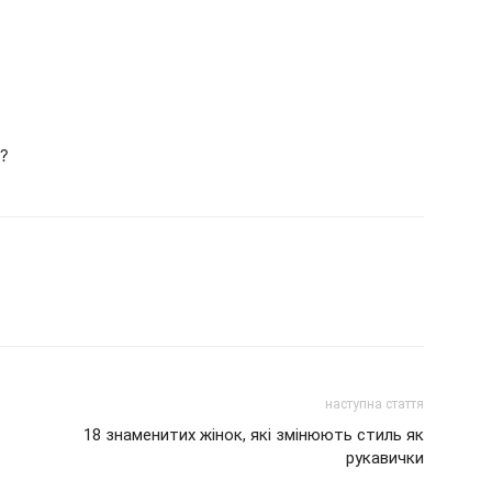
к?
наступна стаття
18 знаменитих жінок, які змінюють стиль як
рукавички