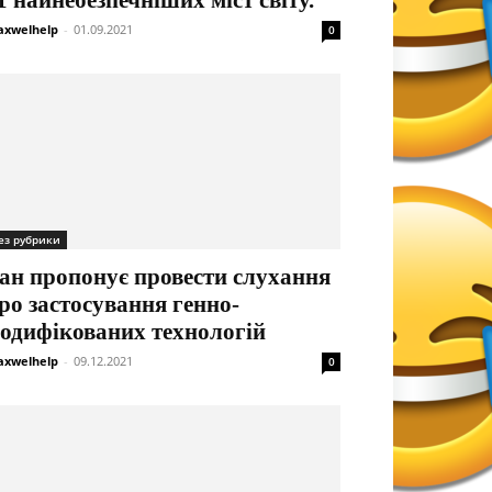
1 найнебезпечніших міст світу.
xwelhelp
-
01.09.2021
0
ез рубрики
ан пропонує провести слухання
ро застосування генно-
одифікованих технологій
xwelhelp
-
09.12.2021
0