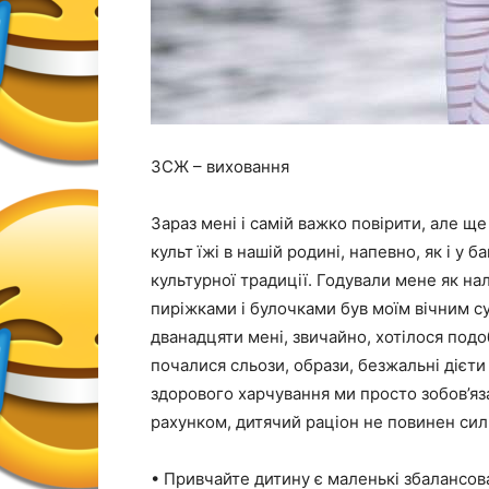
ЗСЖ – виховання
Зараз мені і самій важко повірити, але ще
культ їжі в нашій родині, напевно, як і у б
культурної традиції. Годували мене як нал
пиріжками і булочками був моїм вічним суп
дванадцяти мені, звичайно, хотілося подо
почалися сльози, образи, безжальні дієти
здорового харчування ми просто зобов’яз
рахунком, дитячий раціон не повинен силь
• Привчайте дитину є маленькі збалансова