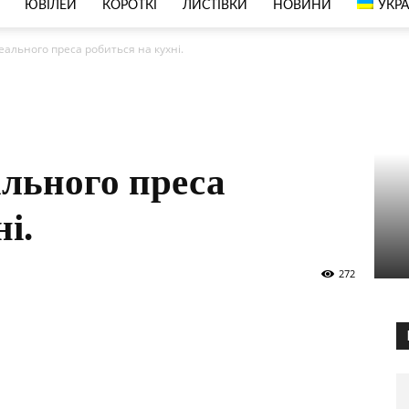
ЮВІЛЕЙ
КОРОТКІ
ЛИСТІВКИ
НОВИНИ
УКРА
еального преса робиться на кухні.
льного преса
і.
272