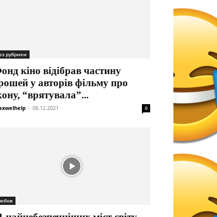
ез рубрики
онд кіно відібрав частину
рошей у авторів фільму про
кону, “врятувала”...
xwelhelp
-
08.12.2021
0
юбов