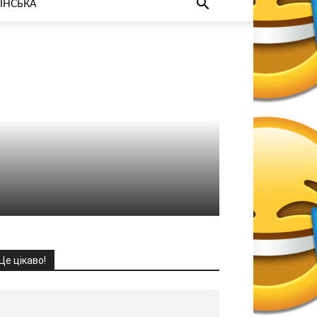
ЇНСЬКА
Це цікаво!