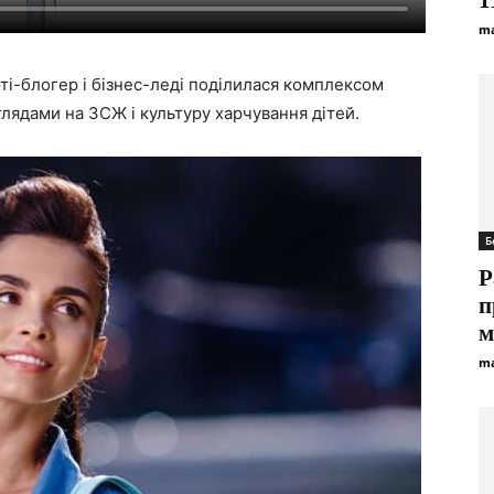
1
ma
’юті-блогер і бізнес-леді поділилася комплексом
глядами на ЗСЖ і культуру харчування дітей.
Б
Р
п
м
ma