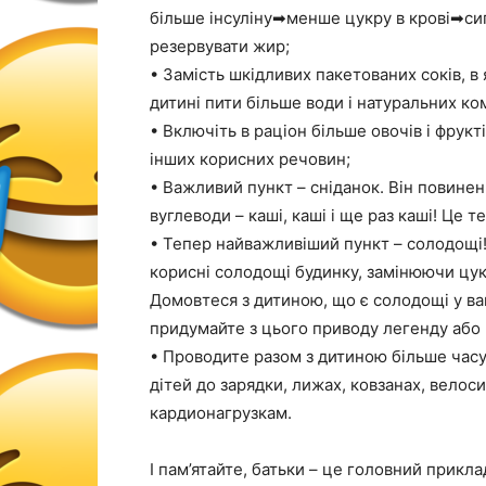
більше інсуліну➡менше цукру в крові➡сиг
резервувати жир;
• Замість шкідливих пакетованих соків, в 
дитині пити більше води і натуральних комп
• Включіть в раціон більше овочів і фрукт
інших корисних речовин;
• Важливий пункт – сніданок. Він повинен
вуглеводи – каші, каші і ще раз каші! Це 
• Тепер найважливіший пункт – солодощі
корисні солодощі будинку, замінюючи цу
Домовтеся з дитиною, що є солодощі у ваш
придумайте з цього приводу легенду або 
• Проводите разом з дитиною більше часу 
дітей до зарядки, лижах, ковзанах, велоси
кардионагрузкам.
І пам’ятайте, батьки – це головний прикла