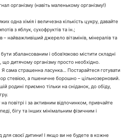
нал організму (навіть маленькому організму!)
яких одна хімія і величезна кількість цукру, давайте
отів з яблук, сухофруктів та ін.;
ів – найважливіший джерело вітамінів, мінералів та
 бути збалансованим і обов’язково містити складні
те, що дитячому організму просто необхідно.
! Я сама страшенна ласунка… Постарайтеся готувати
кор стевією, а пшеничне борошно – цільнозерновий.
ій родині приємно тільки на сніданок, до обіду,
гру.
на повітрі і за активним відпочинком, привчайте
педі, бігу та інших мінімальним фізичним і
д для своєї дитини! І якщо ви не будете в кожне