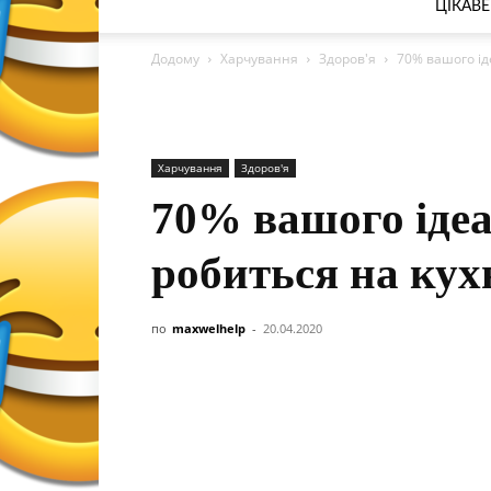
ЦІКАВЕ
Додому
Харчування
Здоров'я
70% вашого ід
Харчування
Здоров'я
70% вашого ідеа
робиться на кухн
по
maxwelhelp
-
20.04.2020