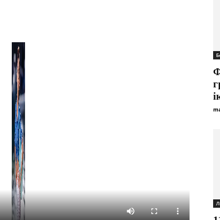
Б
Ф
г
і
ma
Л