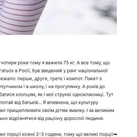
 чотири роки тому я важила 75 кг. А все тому, що
агатьох в Росії, був зведений у ранг національної
ежало: перше, друге, третє і компот. Пакет з
утником і в школу, і на прогулянку. А років до
батися хлопцям, як і мої стрункі однокласниці. Тут
 потай від батьків… Я впевнена, що культуру
ані прищеплювати своїм дітям змалку. І за великим
но відрізнятися від раціону дорослої людини.
ні порції кожні 2-3 години, тому що великі порції➡