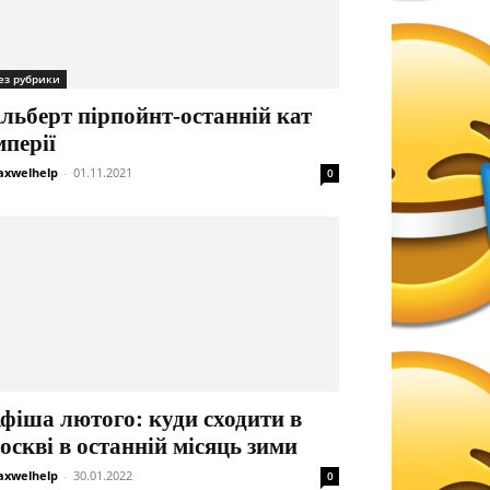
ез рубрики
льберт пірпойнт-останній кат
мперії
xwelhelp
-
01.11.2021
0
фіша лютого: куди сходити в
оскві в останній місяць зими
xwelhelp
-
30.01.2022
0