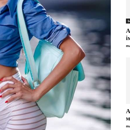
Б
А
і
ma
А
м
ma