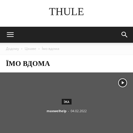
THULE
Додому
Цікаве
Їмо вдома
ЇМО ВДОМА
ЇЖА
maxwelhelp
-
04.02.2022