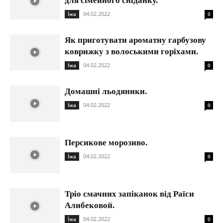
для сімейного сніданку.
04.02.2022
Їжа
0
Як приготувати ароматну гарбузову
коврижку з волоськими горіхами.
04.02.2022
Їжа
0
Домашні льодяники.
04.02.2022
Їжа
0
Персикове морозиво.
04.02.2022
Їжа
0
Тріо смачних запіканок від Раїси
Алибековой.
04.02.2022
Їжа
0