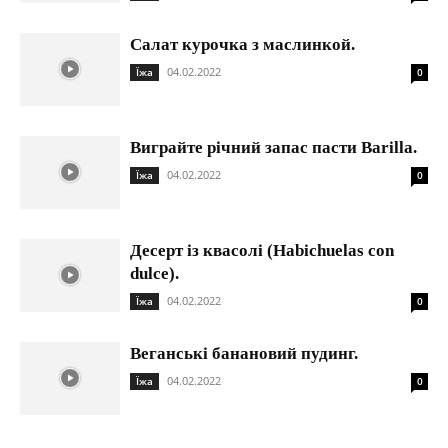
Салат курочка з маслинкой.
04.02.2022
Їжа
0
Виграйте річний запас пасти Barilla.
04.02.2022
Їжа
0
Десерт із квасолі (Habichuelas con
dulce).
04.02.2022
Їжа
0
Веганські банановий пудинг.
04.02.2022
Їжа
0