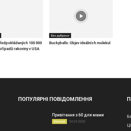
Без рубрики
předpokládaných 100 000
Buckyballs: Objev ideálních molekul
řípadů rakoviny v USA
ПОПУЛЯРНІ ПОВІДОМЛЕННЯ
П
Привітання з 60 для мами
Б
04.03.2020
Ювілей
Ц