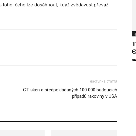
a toho, čeho lze dosáhnout, když zvědavost převáží
Ц
Т
Є
ma
наступна стаття
CT sken a předpokládaných 100 000 budoucích
případů rakoviny v USA