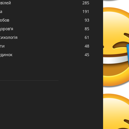
вілей
285
жа
191
юбов
93
доров'я
85
сихологія
61
іти
48
удинок
45