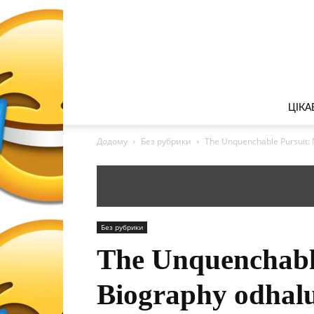
ЦІКА
Додому
Без рубрики
The Unquenchable Pursuit: 
Без рубрики
The Unquenchabl
Biography odhalu