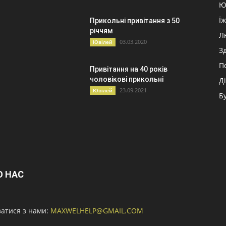
Ю
Ї
Прикольні привітання з 50
річчям
Л
03.03.2020
Ювілей
З
П
Привітання на 40 років
чоловікові прикольні
Д
23.09.2021
Ювілей
Б
О НАС
затися з нами:
MAXWELHELP@GMAIL.COM