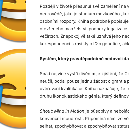
Později v životě přesunul své zaměření na 
neurovědě, jako je studium mozkového „kone
osobními rozpory. Kniha podrobně popisuje 
otevřeného manželství, podpory legalizace
večírcích. Znepokojivě také uznává jeho ne
korespondenci s rasisty o IQ a genetice, ačk
Systém, který pravděpodobně nedovolí dal
Snad nejvíce vystřízlivěním je zjištění, ž
neučil, podal pouze jednu žádost o grant a
ověřování kvalifikace. Kniha naznačuje, že
druhu ikonoklastického génia, který definov
Shout: Mind in Motion
je působivý a nebojácn
konvenční moudrosti. Připomíná nám, že věd
selhat, zpochybňovat a zpochybňovat statu