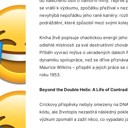
do válečného úsilí o námořní miny. Teprve 
se vrátil k výzkumu, zpočátku přežíval v nez
nevyhýbá nepořádku jeho rané kariéry: rozli
podráždění, které způsobil mezi svými kole
Kniha živě popisuje chaotickou energii je
odlehlé místnosti za své destruktivní chová
Příběh vyvrací mýtus o ukradených datech R
dynamiku spolupráce, než se dříve přiznávalo
Maurice Wilkins – přispěli a jejich práce s
roku 1953.
Beyond the Double Helix: A Life of Contrad
Crickovy příspěvky nebyly omezeny na DNA. 
kódu, ale životopis nezastírá následný pokl
výzkum zpomalil a zažil něco, co vypadalo j