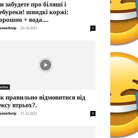
и забудете про біляші і
ебуреки! швидкі коржі:
орошно + вода....
xwelhelp
-
20.10.2021
0
юбов
к правильно відмовитися від
ексу втрьох?.
xwelhelp
-
31.12.2021
0