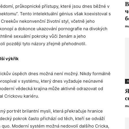
В
vědomí, průkopnické přístupy, které jsou dnes běžné v
ч
ktomu“. Tento intelektuální génius však koexistoval s
б
Creekův nekonvenční životní styl, včetně jeho
ma
 konopí a dokonce ukazování pornografie na divokých
chtěné sexuální pokroky vůči ženám a jeho
oli později tyto názory zřejmě přehodnotil.
ší výkřik
e Crickův úspěch dnes možná není možný. Nikdy formálně
 prospíval v systému, který dnes vyžaduje neúnavné
Л
 moderní vědecká krajina může aktivně odrazovat od
Я
al Crickovu kariéru.
с
ma
ý portrét brilantní mysli, která překračuje hranice
ecký pokrok často přichází od těch, kteří se odváží
s quo. Moderní systém možná nedovolí dalšího Cricka,