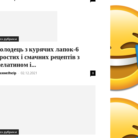
ез рубрики
олодець з курячих лапок-6
ростих і смачних рецептів з
елатином і...
xwelhelp
-
02.12.2021
0
ез рубрики