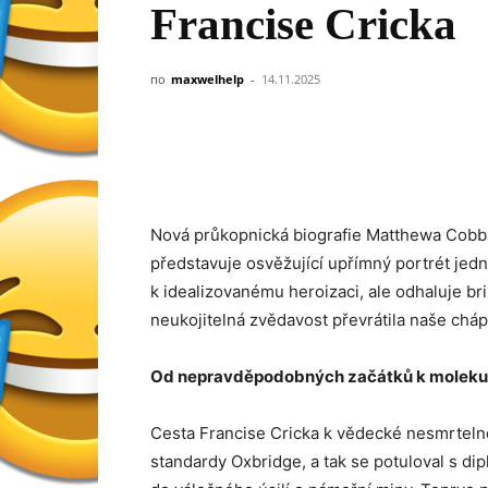
Francise Cricka
по
maxwelhelp
-
14.11.2025
Nová průkopnická biografie Matthewa Cob
představuje osvěžující upřímný portrét jedn
k idealizovanému heroizaci, ale odhaluje bri
neukojitelná zvědavost převrátila naše chá
Od nepravděpodobných začátků k moleku
Cesta Francise Cricka k vědecké nesmrteln
standardy Oxbridge, a tak se potuloval s di