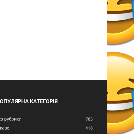
ОПУЛЯРНА КАТЕГОРІЯ
ез рубрики
785
ікаве
418