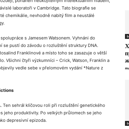
později, poháněn neukojitelným intelektuálním hladem,
ávislé laboratoři v Cambridge. Tato biografie se
té chemikálie, nevhodně nabitý film a neustálé
gy.
Б
ho spolupráce s Jamesem Watsonem. Vyhnáni do
Х
ní se pustí do závodu o rozluštění struktury DNA.
п
osalind Franklinové a místo toho se zasazuje o větší
ж
. Všichni čtyři výzkumníci – Crick, Watson, Franklin a
e objevily vedle sebe v přelomovém vydání *Nature z
ma
ictions
Ten sehrál klíčovou roli při rozluštění genetického
es jeho produktivity. Po velkých průlomech se jeho
ako depresivní epizoda.
Б