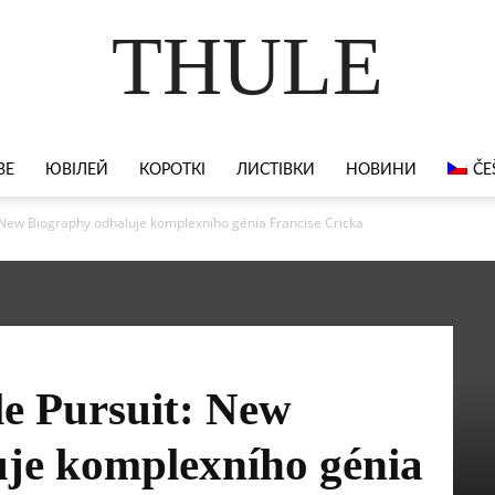
THULE
ВЕ
ЮВІЛЕЙ
КОРОТКІ
ЛИСТІВКИ
НОВИНИ
ČE
New Biography odhaluje komplexního génia Francise Cricka
e Pursuit: New
je komplexního génia