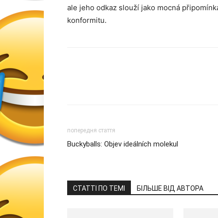
ale jeho odkaz slouží jako mocná připomínk
konformitu.
попередня стаття
Buckyballs: Objev ideálních molekul
СТАТТІ ПО ТЕМІ
БІЛЬШЕ ВІД АВТОРА