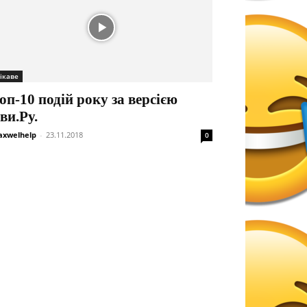
ікаве
оп-10 подій року за версією
ви.Ру.
xwelhelp
-
23.11.2018
0