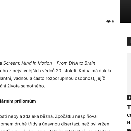
6
ba
Scream: Mind in Motion – From DNA to Brain
oho z nejvlivnějších vědců 20. století. Kniha má daleko
lantní, vadnou a často rozporuplnou osobnost, jejíž
pání života samotného.
Б
lárním průlomům
Т
с
osti nebyla zdaleka běžná. Zpočátku nesplňoval
н
plomem druhé třídy a únavnou disertací, než byl vržen
ma