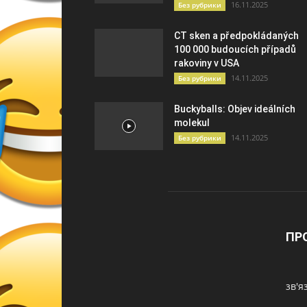
16.11.2025
Без рубрики
CT sken a předpokládaných
100 000 budoucích případů
rakoviny v USA
14.11.2025
Без рубрики
Buckyballs: Objev ideálních
molekul
14.11.2025
Без рубрики
ПР
зв'я