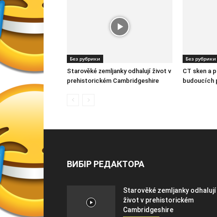
Без рубрики
Без рубрики
Starověké zemljanky odhalují život v
CT sken a 
prehistorickém Cambridgeshire
budoucích p
ВИБІР РЕДАКТОРА
Starověké zemljanky odhalují
život v prehistorickém
Cambridgeshire