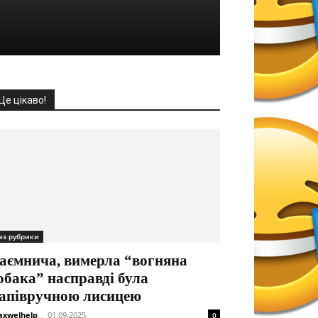
Це цікаво!
ез рубрики
аємнича, вимерла “вогняна
обака” насправді була
апівручною лисицею
xwelhelp
-
01.09.2025
0