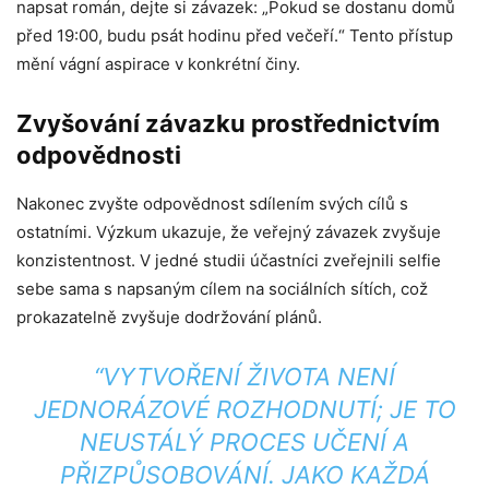
napsat román, dejte si závazek: „Pokud se dostanu domů
před 19:00, budu psát hodinu před večeří.“ Tento přístup
mění vágní aspirace v konkrétní činy.
Zvyšování závazku prostřednictvím
odpovědnosti
Nakonec zvyšte odpovědnost sdílením svých cílů s
ostatními. Výzkum ukazuje, že veřejný závazek zvyšuje
konzistentnost. V jedné studii účastníci zveřejnili selfie
sebe sama s napsaným cílem na sociálních sítích, což
prokazatelně zvyšuje dodržování plánů.
“VYTVOŘENÍ ŽIVOTA NENÍ
JEDNORÁZOVÉ ROZHODNUTÍ; JE TO
NEUSTÁLÝ PROCES UČENÍ A
PŘIZPŮSOBOVÁNÍ. JAKO KAŽDÁ