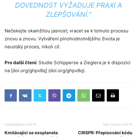
DOVEDNOST VYŽADUJE PRAXI A
ZLEPŠOVÁNÍ.”
Nečekejte okamžitou jasnost; vracet se k tomuto procesu
znovu a znovu. Vytváření plnohodnotnějšího života je
neustálý proces, nikoli cíl.
Pro další čtení:
Studie Schipperse a Zieglera je k dispozici
na [doi.org/ghpv8q] (doi.org/ghpv8q).
попередня стаття
наступна стаття
Kmitávající se exoplaneta
CRISPR: Přepisování kódu