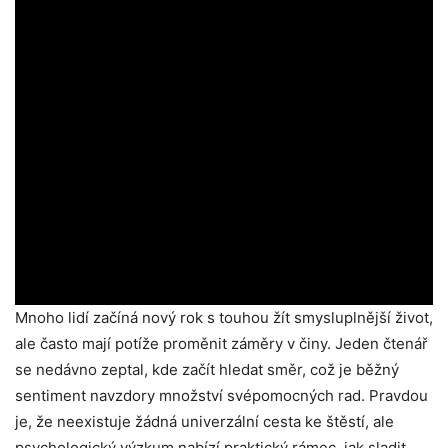
Mnoho lidí začíná nový rok s touhou žít smysluplnější život,
ale často mají potíže proměnit záměry v činy. Jeden čtenář
se nedávno zeptal, kde začít hledat směr, což je běžný
sentiment navzdory množství svépomocných rad. Pravdou
je, že neexistuje žádná univerzální cesta ke štěstí, ale
psychologický výzkum nabízí praktický rámec, jak sladit