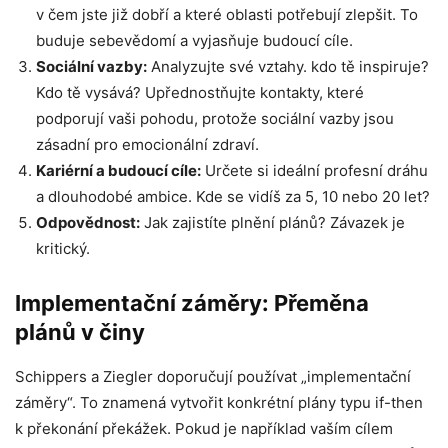
v čem jste již dobří a které oblasti potřebují zlepšit. To
buduje sebevědomí a vyjasňuje budoucí cíle.
Sociální vazby:
Analyzujte své vztahy. kdo tě inspiruje?
Kdo tě vysává? Upřednostňujte kontakty, které
podporují vaši pohodu, protože sociální vazby jsou
zásadní pro emocionální zdraví.
Kariérní a budoucí cíle:
Určete si ideální profesní dráhu
a dlouhodobé ambice. Kde se vidíš za 5, 10 nebo 20 let?
Odpovědnost:
Jak zajistíte plnění plánů? Závazek je
kritický.
Implementační záměry: Přeměna
plánů v činy
Schippers a Ziegler doporučují používat „implementační
záměry“. To znamená vytvořit konkrétní plány typu if-then
k překonání překážek. Pokud je například vaším cílem