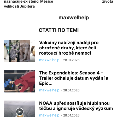
naznačuje existenci Měsíce
života
velikosti Jupitera
maxwelhelp
СТАТТІ ПО ТЕМІ
Vakcíny nabízejí naději pro
ohrožené druhy, které čelí
rostoucí hrozbě nemocí
maxwelhelp
-
28.01.2026
The Expendables: Season 4 –
Trailer odhaluje datum vydání a
Epic...
maxwelhelp
-
28.01.2026
NOAA upřednostňuje hlubinnou
těžbu a ignoruje vědecký výzkum
maxwelhelp
-
28.01.2026