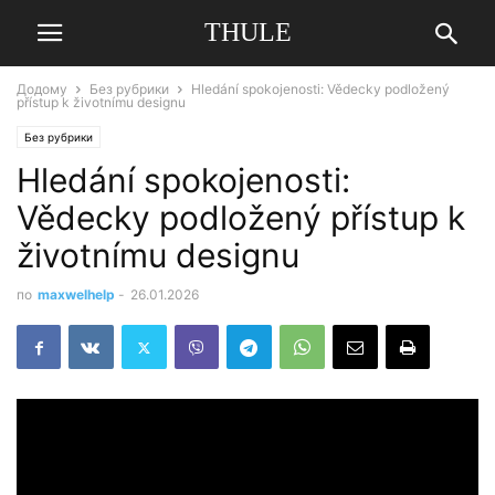
THULE
Додому
Без рубрики
Hledání spokojenosti: Vědecky podložený
přístup k životnímu designu
Без рубрики
Hledání spokojenosti:
Vědecky podložený přístup k
životnímu designu
по
maxwelhelp
-
26.01.2026