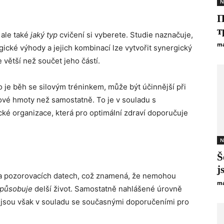
N
П
т
 ale také
jaký typ
cvičení si vyberete. Studie naznačuje,
ma
ogické výhody a jejich kombinací lze vytvořit synergický
 větší než součet jeho částí.
 je běh se silovým tréninkem, může být účinnější při
lové hmoty než samostatně. To je v souladu s
ké organizace, která pro optimální zdraví doporučuje
N
Š
j
 na pozorovacích datech, což znamená, že nemohou
ma
působuje
delší život. Samostatně nahlášené úrovně
y jsou však v souladu se současnými doporučeními pro