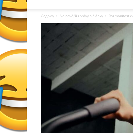
Додому
Nejnovější zprávy a články
Rozmanitost cv