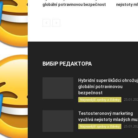
globální potravinovou bezpečnost
nejistoty m
ВИБІР РЕДАКТОРА
Hybridní superškůdci ohrožuj
globální potravinovou
bezpečnost
25.01.20
Nejnovější zprávy a články
Testosteronový marketing
využívá nejistoty mladých m
25.01.20
Nejnovější zprávy a články