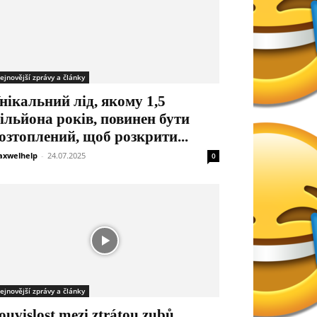
ejnovější zprávy a články
нікальний лід, якому 1,5
ільйона років, повинен бути
озтоплений, щоб розкрити...
xwelhelp
-
24.07.2025
0
ejnovější zprávy a články
ouvislost mezi ztrátou zubů