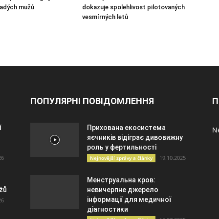
ladých mužů
dokazuje spolehlivost pilotovaných
vesmírných letů
ПОПУЛЯРНІ ПОВІДОМЛЕННЯ
П
í
Прихована екосистема
Ne
яєчників відіграє дивовижну
роль у фертильності
26
19.10.2025
Nejnovější zprávy a články
Менструальна кров:
užů
невичерпне джерело
інформації для медичної
26
діагностики