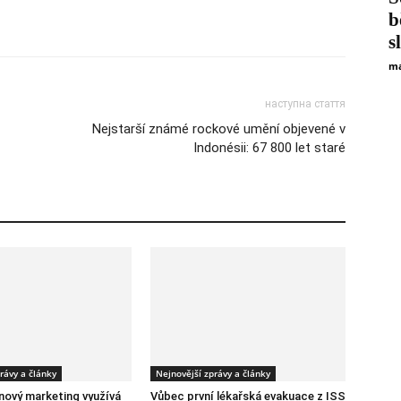
b
s
ma
наступна стаття
Nejstarší známé rockové umění objevené v
Indonésii: 67 800 let staré
rávy a články
Nejnovější zprávy a články
ový marketing využívá
Vůbec první lékařská evakuace z ISS