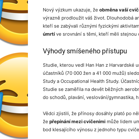
Nový výzkum ukazuje, že
obměna vaší cvič
výrazně prodloužit váš život. Dlouhodobá ana
kteří se zabývali různými fyzickými aktivi
úmrtí
ve srovnání s těmi, kteří měli stejnou
Výhody smíšeného přístupu
Studie, kterou vedl Han Han z Harvardské un
účastníků (70 000 žen a 41 000 mužů) sledov
Study a Occupational Health Study. Účastníc
Studie se zaměřila na devět běžných aerobníc
do schodů, plavání, veslování/gymnastika, hr
Vědci zjistili, že přínosy dosáhly plató po n
že
přepínání mezi cvičeními
může lidem umo
bod klesajícího výnosu z jednoho typu cviče