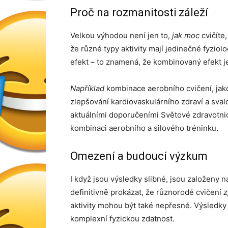
Proč na rozmanitosti záleží
Velkou výhodou není jen to,
jak moc
cvičíte,
že různé typy aktivity mají jedinečné fyziol
efekt – to znamená, že kombinovaný efekt je
Například
kombinace aerobního cvičení, jako
zlepšování kardiovaskulárního zdraví a sva
aktuálními doporučeními Světové zdravotnic
kombinaci aerobního a silového tréninku.
Omezení a budoucí výzkum
I když jsou výsledky slibné, jsou založeny
definitivně prokázat, že různorodé cvičení
z
aktivity mohou být také nepřesné. Výsledk
komplexní fyzickou zdatnost.