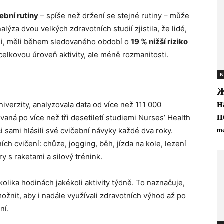
ební rutiny
– spíše než držení se stejné rutiny – může
lýza dvou velkých zdravotních studií zjistila, že lidé,
tami, měli během sledovaného období o
19 % nižší riziko
 celkovou úroveň aktivity, ale méně rozmanitosti.
N
Ж
н
iverzity, analyzovala data od více než 111 000
п
aná po více než tři desetiletí studiemi Nurses’ Health
i sami hlásili své cvičební návyky každé dva roky.
ma
h cvičení: chůze, jogging, běh, jízda na kole, lezení
y s raketami a silový trénink.
ěkolika hodinách jakékoli aktivity týdně. To naznačuje,
žnit, aby i nadále využívali zdravotních výhod až po
ní.