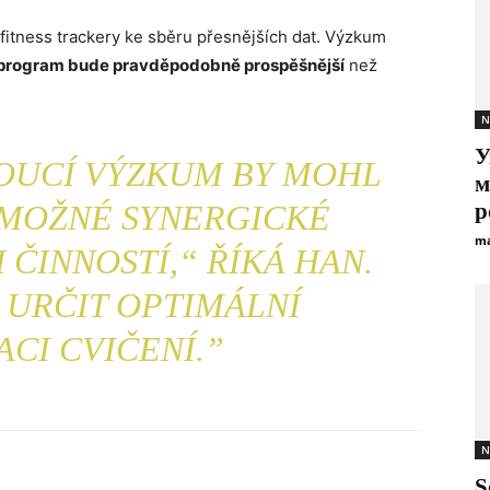
fitness trackery ke sběru přesnějších dat. Výzkum
 program bude pravděpodobně prospěšnější
než
N
У
DOUCÍ VÝZKUM BY MOHL
м
MOŽNÉ SYNERGICKÉ
р
ma
ČINNOSTÍ,“ ŘÍKÁ HAN.
 URČIT OPTIMÁLNÍ
CI CVIČENÍ.”
N
S