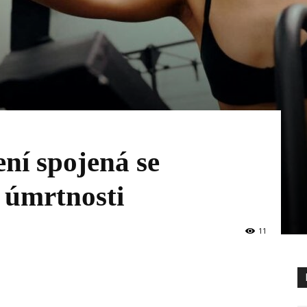
ní spojená se
 úmrtnosti
11