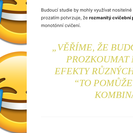
Budoucí studie by mohly využívat nositelné 
prozatím potvrzuje, že
rozmanitý cvičební
monotónní cvičení.
„VĚŘÍME, ŽE BU
PROZKOUMAT 
EFEKTY RŮZNÝCH 
“TO POMŮŽE
KOMBINA