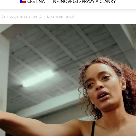
ČEŠTINA
NEJNOVĚJŠÍ ZPRÁVY A ČLÁNKY
ičení spojená se sníženým rizikem úmrtnosti