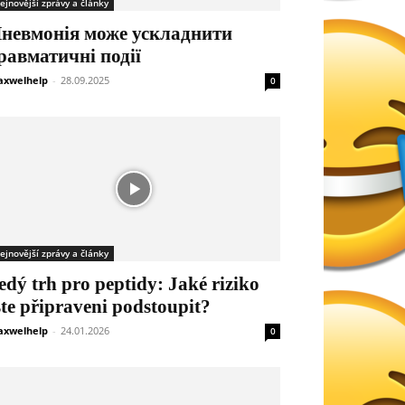
ejnovější zprávy a články
невмонія може ускладнити
равматичні події
xwelhelp
-
28.09.2025
0
ejnovější zprávy a články
edý trh pro peptidy: Jaké riziko
ste připraveni podstoupit?
xwelhelp
-
24.01.2026
0