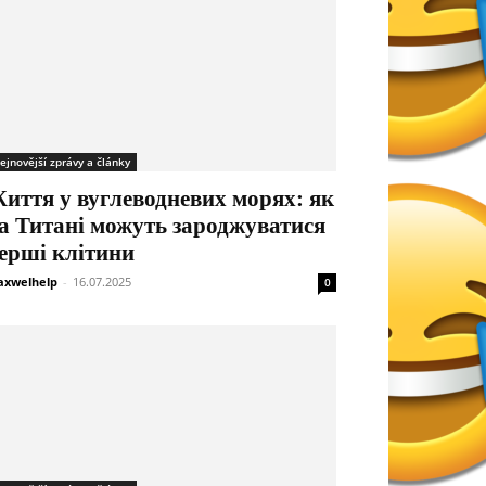
ejnovější zprávy a články
иття у вуглеводневих морях: як
а Титані можуть зароджуватися
ерші клітини
xwelhelp
-
16.07.2025
0