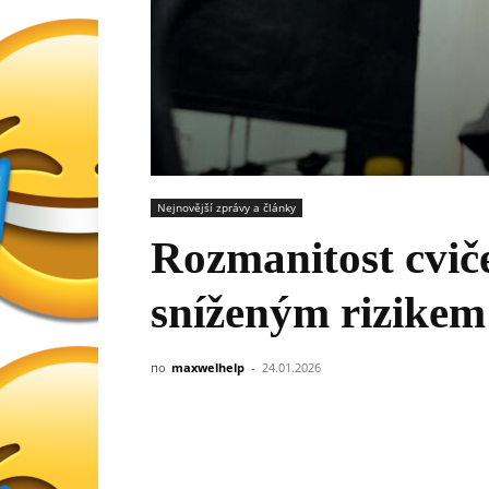
Nejnovější zprávy a články
Rozmanitost cviče
sníženým rizikem
по
maxwelhelp
-
24.01.2026