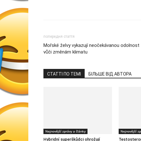
попередня стаття
Mořské želvy vykazují neočekávanou odolnost
vůči změnám klimatu
СТАТТІ ПО ТЕМІ
БІЛЬШЕ ВІД АВТОРА
Nejnovější zprávy a články
Nejnovější zp
Hybridní superškůdci ohrožují
Testosteron