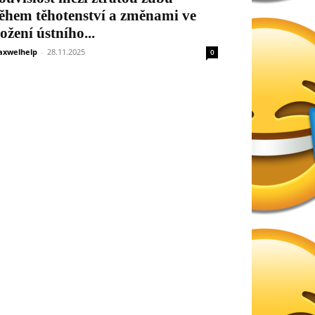
ěhem těhotenství a změnami ve
ložení ústního...
xwelhelp
-
28.11.2025
0