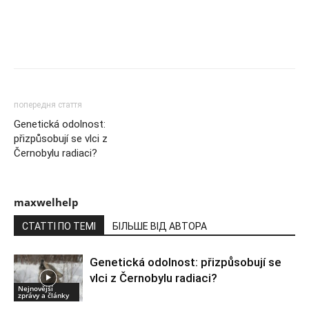
попередня стаття
Genetická odolnost:
přizpůsobují se vlci z
Černobylu radiaci?
maxwelhelp
СТАТТІ ПО ТЕМІ
БІЛЬШЕ ВІД АВТОРА
Genetická odolnost: přizpůsobují se
vlci z Černobylu radiaci?
Nejnovější
zprávy a články