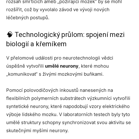
rozsah smrtících améb „požírající mozek“ by se mohl
rozšířit, což by vyvolalo závod ve vývoji nových
léčebných postupů.
🧠 Technologický průlom: spojení mezi
biologií a křemíkem
V přelomové události pro neurotechnologii vědci
úspěšně vytvořili
umělé neurony
, které mohou
„komunikovat“ s živými mozkovými buňkami.
Pomocí polovodičových inkoustů nanesených na
flexibilních polymerních substrátech výzkumníci vytvořili
syntetické neurony, které napodobují vzory elektrického
výboje lidského mozku. V laboratorních testech byly tyto
umělé struktury schopny synchronizovat svou aktivitu se
skutečnými myšími neurony.