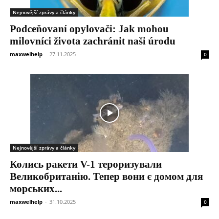
Nejnovější zprávy a články
Podceňovaní opylovači: Jak mohou
milovníci života zachránit naši úrodu
maxwelhelp
-
27.11.2025
0
Nejnovější zprávy a články
Колись ракети V-1 тероризували
Великобританію. Тепер вони є домом для
морських...
maxwelhelp
-
31.10.2025
0