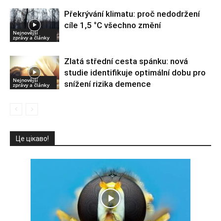
Překrývání klimatu: proč nedodržení
cíle 1,5 °C všechno změní
Nejnovější
zprávy a články
Zlatá střední cesta spánku: nová
studie identifikuje optimální dobu pro
Nejnovější
snížení rizika demence
zprávy a články
Це цікаво!