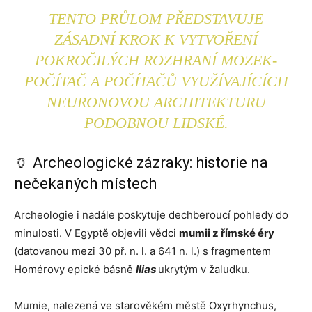
TENTO PRŮLOM PŘEDSTAVUJE
ZÁSADNÍ KROK K VYTVOŘENÍ
POKROČILÝCH ROZHRANÍ MOZEK-
POČÍTAČ A POČÍTAČŮ VYUŽÍVAJÍCÍCH
NEURONOVOU ARCHITEKTURU
PODOBNOU LIDSKÉ.
🏺 Archeologické zázraky: historie na
nečekaných místech
Archeologie i nadále poskytuje dechberoucí pohledy do
minulosti. V Egyptě objevili vědci
mumii z římské éry
(datovanou mezi 30 př. n. l. a 641 n. l.) s fragmentem
Homérovy epické básně
Ilias
ukrytým v žaludku.
Mumie, nalezená ve starověkém městě Oxyrhynchus,