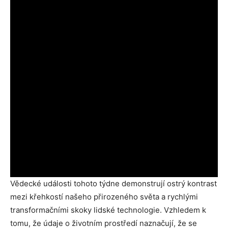
Vědecké události tohoto týdne demonstrují ostrý kontrast
mezi křehkostí našeho přirozeného světa a rychlými
transformačními skoky lidské technologie. Vzhledem k
tomu, že údaje o životním prostředí naznačují, že se