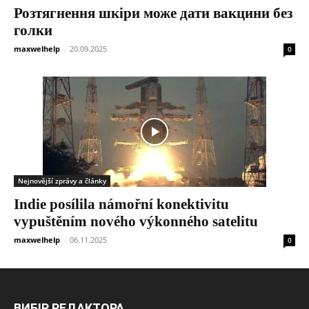
Розтягнення шкіри може дати вакцини без
голки
maxwelhelp
-
20.09.2025
0
Nejnovější zprávy a články
Indie posílila námořní konektivitu
vypuštěním nového výkonného satelitu
maxwelhelp
-
06.11.2025
0
ВИБІР РЕДАКТОРА