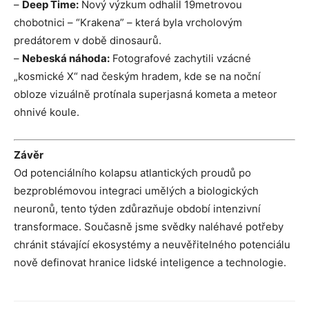
–
Deep Time:
Nový výzkum odhalil 19metrovou
chobotnici – “Krakena” – která byla vrcholovým
predátorem v době dinosaurů.
–
Nebeská náhoda:
Fotografové zachytili vzácné
„kosmické X“ nad českým hradem, kde se na noční
obloze vizuálně protínala superjasná kometa a meteor
ohnivé koule.
Závěr
Od potenciálního kolapsu atlantických proudů po
bezproblémovou integraci umělých a biologických
neuronů, tento týden zdůrazňuje období intenzivní
transformace. Současně jsme svědky naléhavé potřeby
chránit stávající ekosystémy a neuvěřitelného potenciálu
nově definovat hranice lidské inteligence a technologie.