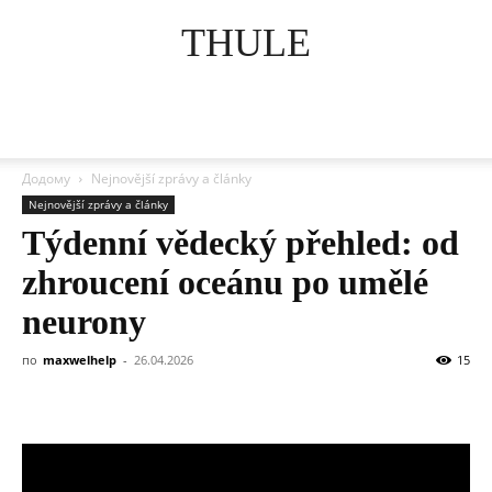
THULE
Додому
Nejnovější zprávy a články
Nejnovější zprávy a články
Týdenní vědecký přehled: od
zhroucení oceánu po umělé
neurony
по
maxwelhelp
-
26.04.2026
15