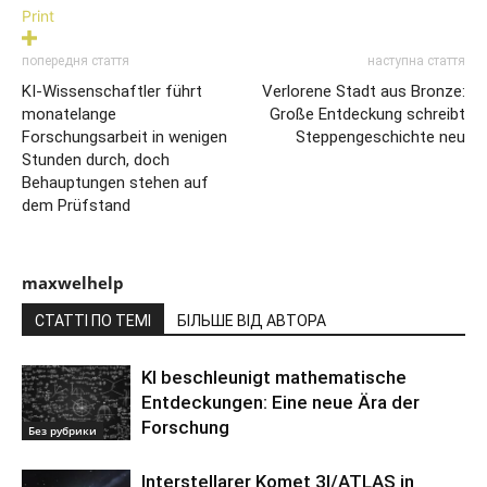
Print
попередня стаття
наступна стаття
KI-Wissenschaftler führt
Verlorene Stadt aus Bronze:
monatelange
Große Entdeckung schreibt
Forschungsarbeit in wenigen
Steppengeschichte neu
Stunden durch, doch
Behauptungen stehen auf
dem Prüfstand
maxwelhelp
СТАТТІ ПО ТЕМІ
БІЛЬШЕ ВІД АВТОРА
KI beschleunigt mathematische
Entdeckungen: Eine neue Ära der
Forschung
Без рубрики
Interstellarer Komet 3I/ATLAS in