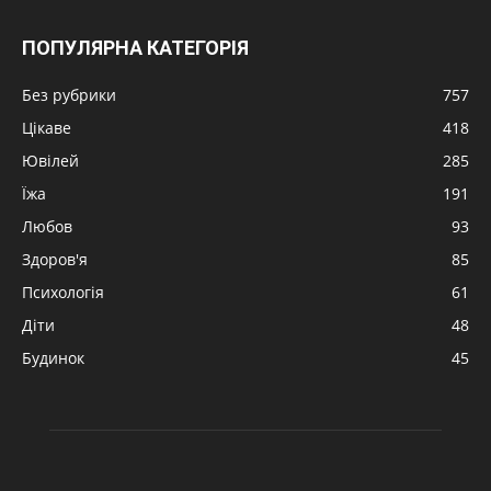
ПОПУЛЯРНА КАТЕГОРІЯ
Без рубрики
757
Цікаве
418
Ювілей
285
Їжа
191
Любов
93
Здоров'я
85
Психологія
61
Діти
48
Будинок
45