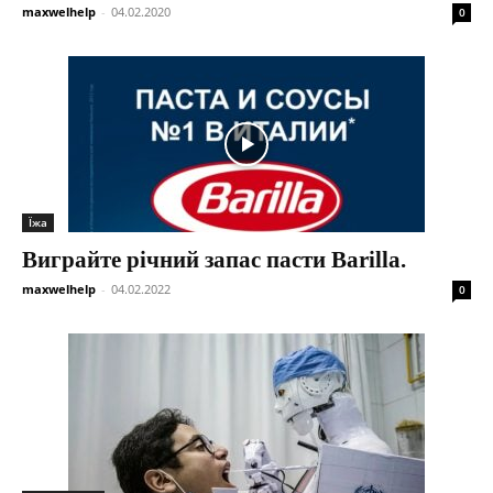
maxwelhelp
-
04.02.2020
0
Їжа
Виграйте річний запас пасти Barilla.
maxwelhelp
-
04.02.2022
0