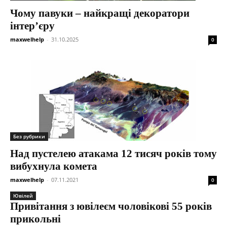
Чому павуки – найкращі декоратори
інтер’єру
maxwelhelp
-
31.10.2025
0
Без рубрики
Над пустелею атакама 12 тисяч років тому
вибухнула комета
maxwelhelp
-
07.11.2021
0
Ювілей
Привітання з ювілеєм чоловікові 55 років
прикольні