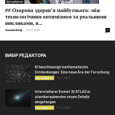
Без рубрики
## Охорона здоров’я майбутнього: між
технологічним оптимізмом та реальними
викликами, я...
maxwelhelp
-
23.07.2025
0
ВИБІР РЕДАКТОРА
KI beschleunigt mathematische
Entdeckungen: Eine neue Ära der Forschung
19.11.2025
Без рубрики
Interstellarer Komet 3I/ATLAS in
atemberaubenden neuen Details
eingefangen
19.11.2025
Без рубрики