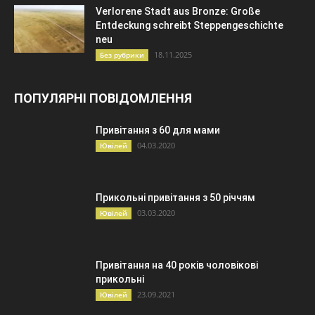
Verlorene Stadt aus Bronze: Große
Entdeckung schreibt Steppengeschichte
neu
18.11.2025
Без рубрики
ПОПУЛЯРНІ ПОВІДОМЛЕННЯ
Привітання з 60 для мами
04.03.2020
Ювілей
Прикольні привітання з 50 річчям
03.03.2020
Ювілей
Привітання на 40 років чоловікові
прикольні
23.09.2021
Ювілей