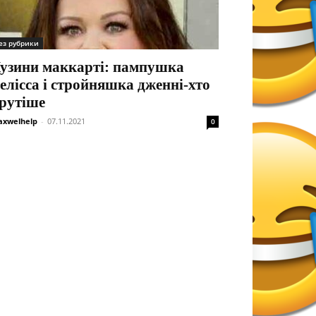
ез рубрики
узини маккарті: пампушка
елісса і стройняшка дженні-хто
рутіше
xwelhelp
-
07.11.2021
0