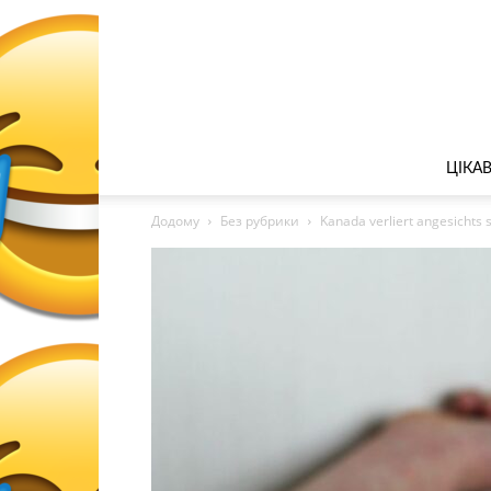
ЦІКА
Додому
Без рубрики
Kanada verliert angesichts 