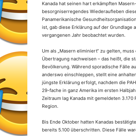
Kanada hat seinen hart erkämpften Masern-
besorgniserregendes Wiederaufleben diese
Panamerikanische Gesundheitsorganisation 
ist, gab diese Erklärung auf der Grundlage
vergangenen Jahr beobachtet wurden.
Um als „Masern eliminiert“ zu gelten, mus
Übertragung nachweisen – das heißt, die s
Bevölkerung. Während sporadische Fälle au
anderswo einschleppen, stellt eine anhalte
jüngste Erklärung erfolgt, nachdem die PA
29-fache in ganz Amerika im ersten Halbjah
Zeitraum lag Kanada mit gemeldeten 3.170 F
Region.
Bis Ende Oktober hatten Kanadas bestätigt
bereits 5.100 überschritten. Diese Fälle wa