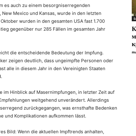
am es auch zu einem besorgniserregenden
a, New Mexico und Kansas, wurde in den letzten
Б
e Oktober wurden in den gesamten USA fast 1.700
К
stieg gegenüber nur 285 Fällen im gesamten Jahr
м
к
eicht die entscheidende Bedeutung der Impfung.
ma
ker zeigen deutlich, dass ungeimpfte Personen oder
st alle in diesem Jahr in den Vereinigten Staaten
.
 im Hinblick auf Masernimpfungen, in letzter Zeit auf
e Empfehlungen weitgehend unverändert. Allerdings
niserregend zurückgegangen, was ernsthafte Bedenken
che und Komplikationen aufkommen lässt.
es Bild: Wenn die aktuellen Impftrends anhalten,