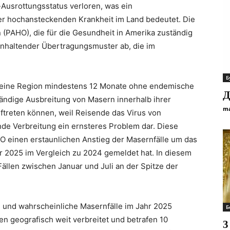
Ausrottungsstatus verloren, was ein
r hochansteckenden Krankheit im Land bedeutet. Die
(PAHO), die für die Gesundheit in Amerika zuständig
 anhaltender Übertragungsmuster ab, die im
Б
s eine Region mindestens 12 Monate ohne endemische
Д
tändige Ausbreitung von Masern innerhalb ihrer
ma
ftreten können, weil Reisende das Virus von
nde Verbreitung ein ernsteres Problem dar. Diese
HO einen erstaunlichen Anstieg der Masernfälle um das
r 2025 im Vergleich zu 2024 gemeldet hat. In diesem
ällen zwischen Januar und Juli an der Spitze der
e und wahrscheinliche Masernfälle im Jahr 2025
Б
ren geografisch weit verbreitet und betrafen 10
3