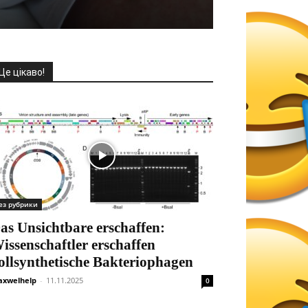
Це цікаво!
ез рубрики
as Unsichtbare erschaffen:
issenschaftler erschaffen
ollsynthetische Bakteriophagen
xwelhelp
-
11.11.2025
0