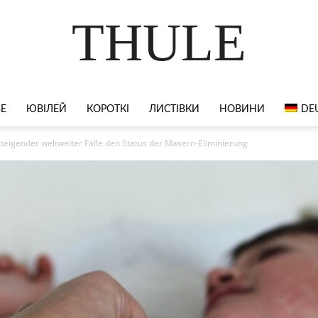
THULE
ВЕ
ЮВІЛЕЙ
КОРОТКІ
ЛИСТІВКИ
НОВИНИ
DE
steigender weltweiter Fälle den Status der Masern-Eliminierung