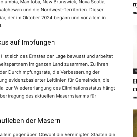
 Columbia, Manitoba, New Brunswick, Nova Scotia,
п
katchewan und die Nordwest-Territorien. Dieser
ma
dar, der im Oktober 2024 begann und vor allem in
t.
us auf Impfungen
ist sich des Ernstes der Lage bewusst und arbeitet
eitspartnern im ganzen Land zusammen. Zu ihren
Л
 der Durchimpfungsrate, die Verbesserung der
ng evidenzbasierter Leitlinien für Gemeinden, die
Н
al zur Wiedererlangung des Eliminationsstatus hängt
с
Übertragung des aktuellen Masernstamms für
ma
raufleben der Masern
allein gegenüber. Obwohl die Vereinigten Staaten die