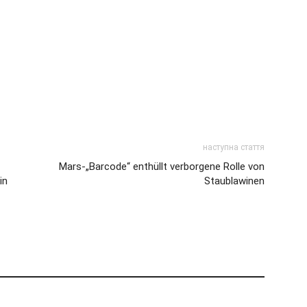
наступна стаття
Mars-„Barcode“ enthüllt verborgene Rolle von
in
Staublawinen