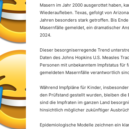
Masern im Jahr 2000 ausgerottet haben, k
Wiederaufleben. Texas, gefolgt von Arizon
Jahren besonders stark getroffen. Bis End
Masernfälle gemeldet, ein dramatischer An
2024.
Dieser besorgniserregende Trend unterstr
Daten des Johns Hopkins U.S. Measles Trac
Personen mit unbekanntem Impfstatus für fa
gemeldeten Masernfälle verantwortlich sind
Während Impfpläne für Kinder, insbesondere
den Prüfstand gestellt wurden, bleiben di
sind die Impfraten im ganzen Land besorg
hinsichtlich möglicher zukünftiger Ausbrü
Epidemiologische Modelle zeichnen ein klar