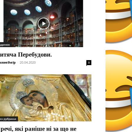
удинок
итяча Перебудови.
xwelhelp
-
20.04.2020
0
ез рубрики
 речі, які раніше ні за що не