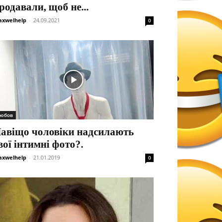
родавали, щоб не...
xwelhelp
-
24.09.2021
0
юбов
авіщо чоловіки надсилають
вої інтимні фото?.
xwelhelp
-
21.01.2019
0