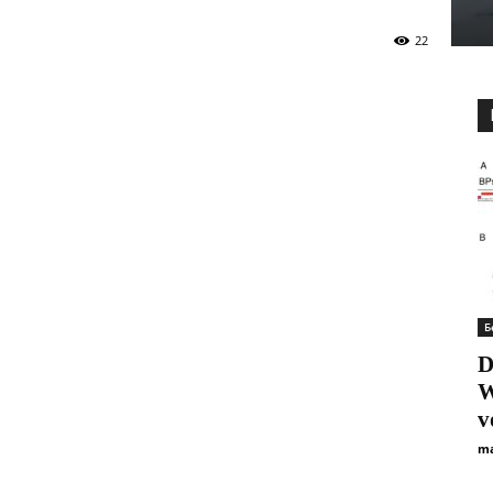
22
Б
D
W
v
ma