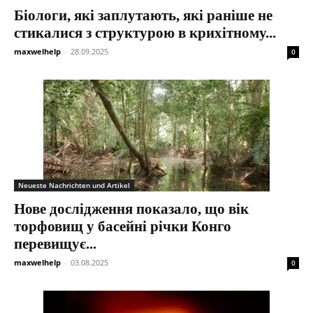
Біологи, які заплутають, які раніше не
стикалися з структурою в крихітному...
maxwelhelp
-
28.09.2025
0
Neueste Nachrichten und Artikel
Нове дослідження показало, що вік
торфовищ у басейні річки Конго
перевищує...
maxwelhelp
-
03.08.2025
0