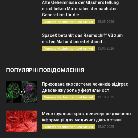
Alte Geheimnisse der Glasherstellung
erschließen Materialien der nächsten
Generation für die...
15.05.2026
Neueste Nachrichten und Artikel
SpaceX betankt das Raumschiff V3 zum
ersten Mal und bereitet damit...
15.05.2026
Neueste Nachrichten und Artikel
ПОПУЛЯРНІ ПОВІДОМЛЕННЯ
Прихована екосистема яєчників відіграє
дивовижну роль у фертильності
19.10.2025
Neueste Nachrichten und Artikel
Менструальна кров: невичерпне джерело
інформації для медичної діагностики
15.07.2025
Neueste Nachrichten und Artikel