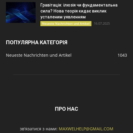
Гравітація: ілюзія чи фундаментальна
сила? Нова теорія кидає виклик
усталеним уявленням
16.07.2025
Neueste Nachrichten und Artikel
ПОПУЛЯРНА КАТЕГОРІЯ
Neueste Nachrichten und Artikel
1043
ПРО НАС
зв'язатися з нами:
MAXWELHELP@GMAIL.COM