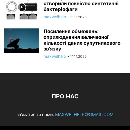
створили повністю синтетичні
бактеріофаги
maxwelhelp
-
11.11.2025
Посилення обмежень:
оприлюднення величезної
кількості даних супутникового
зв’язку
maxwelhelp
-
11.11.2025
ПРО НАС
зв'язатися з нами:
MAXWELHELP@GMAIL.COM