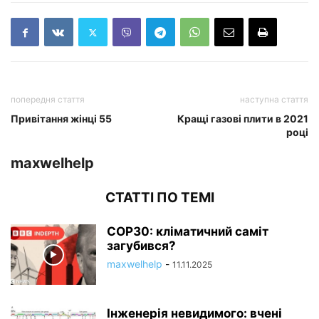
попередня стаття
наступна стаття
Привітання жінці 55
Кращі газові плити в 2021
році
maxwelhelp
СТАТТІ ПО ТЕМІ
COP30: кліматичний саміт
загубився?
maxwelhelp
-
11.11.2025
Інженерія невидимого: вчені