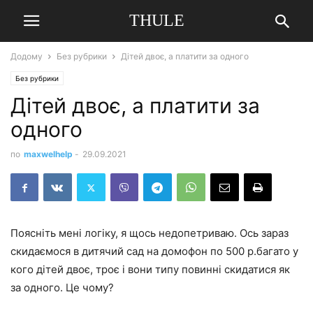
THULE
Додому
Без рубрики
Дітей двоє, а платити за одного
Без рубрики
Дітей двоє, а платити за
одного
по
maxwelhelp
-
29.09.2021
Поясніть мені логіку, я щось недопетриваю. Ось зараз
скидаємося в дитячий сад на домофон по 500 р.багато у
кого дітей двоє, троє і вони типу повинні скидатися як
за одного. Це чому?