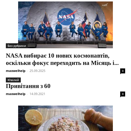
Без рубрики
NASA вибирає 10 нових космонавтів,
оскільки фокус переходить на Місяць і...
maxwelhelp
-
25.09.2025
0
Ювілей
Привітання з 60
maxwelhelp
-
14.09.2021
0