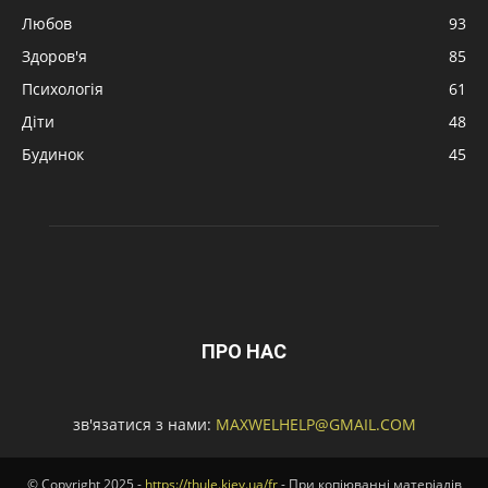
Любов
93
Здоров'я
85
Психологія
61
Діти
48
Будинок
45
ПРО НАС
зв'язатися з нами:
MAXWELHELP@GMAIL.COM
© Copyright 2025 -
https://thule.kiev.ua/fr
- При копіюванні матеріалів