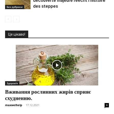
découverte majeure réécrit l’histoire
des steppes
Без рубрики
Це цікаво!
Здоров'я
Вживання рослинних жирів сприяє
схудненню.
maxwelhelp
-
17.12.2021
0