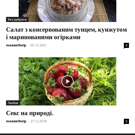
Без рубрики
Салат з консервованим тунцем, кунжутом
і маринованими огірками
maxwelhelp
-
05.12.2021
0
Любов
Секс на природі.
maxwelhelp
-
27.12.2018
0