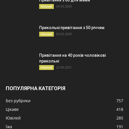
Привітання з 60 для мами
04.03.2020
Ювілей
Прикольні привітання з 50 річчям
03.03.2020
Ювілей
Привітання на 40 років чоловікові
прикольні
23.09.2021
Ювілей
ПОПУЛЯРНА КАТЕГОРІЯ
Без рубрики
757
Цікаве
418
Ювілей
285
Їжа
191