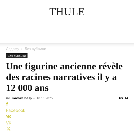
THULE
Додому
Без рубрики
Без рубрики
Une figurine ancienne révèle
des racines narratives il y a
12 000 ans
по
maxwelhelp
-
18.11.2025
14
Facebook
VK