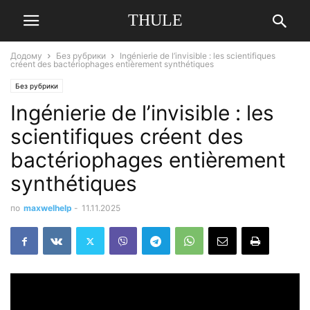
THULE
Додому
Без рубрики
Ingénierie de l’invisible : les scientifiques
créent des bactériophages entièrement synthétiques
Без рубрики
Ingénierie de l’invisible : les
scientifiques créent des
bactériophages entièrement
synthétiques
по
maxwelhelp
-
11.11.2025