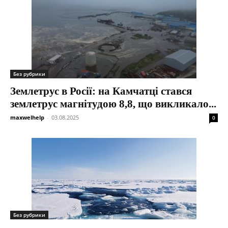
Без рубрики
Землетрус в Росії: на Камчатці стався
землетрус магнітудою 8,8, що викликало...
maxwelhelp
-
03.08.2025
0
Без рубрики