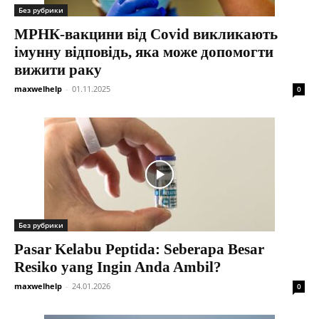
Без рубрики
МРНК-вакцини від Covid викликають
імунну відповідь, яка може допомогти
вижити раку
maxwelhelp
-
01.11.2025
0
Без рубрики
Pasar Kelabu Peptida: Seberapa Besar
Resiko yang Ingin Anda Ambil?
maxwelhelp
-
24.01.2026
0