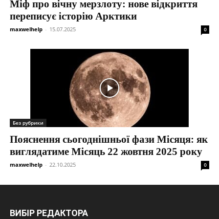
Міф про вічну мерзлоту: нове відкриття
переписує історію Арктики
maxwelhelp
-
15.07.2025
0
Без рубрики
Пояснення сьогоднішньої фази Місяця: як
виглядатиме Місяць 22 жовтня 2025 року
maxwelhelp
-
22.10.2025
0
ВИБІР РЕДАКТОРА