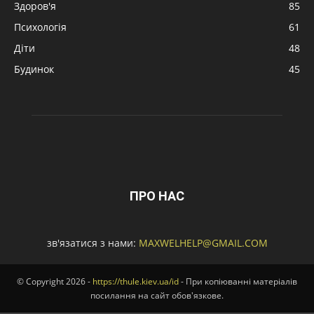
Здоров'я
85
Психологія
61
Діти
48
Будинок
45
ПРО НАС
зв'язатися з нами:
MAXWELHELP@GMAIL.COM
© Copyright 2026 -
https://thule.kiev.ua/id
- При копіюванні матеріалів
посилання на сайт обов'язкове.