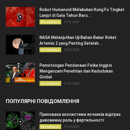
Robot Humanoid Melakukan Kung Fu Tingkat
Lanjut di Gala Tahun Baru...
19.02.2026
Без рубрики
NASA Melanjutkan Uji Bahan Bakar Roket
Artemis 2 yang Penting Setelah...
19.02.2026
Без рубрики
Pemotongan Pendanaan Fisika Inggris
Mengancam Penelitian dan Kedudukan
Global
17.02.2026
Без рубрики
ПОПУЛЯРНІ ПОВІДОМЛЕННЯ
Прихована екосистема яєчників відіграє
дивовижну роль у фертильності
19.10.2025
Без рубрики