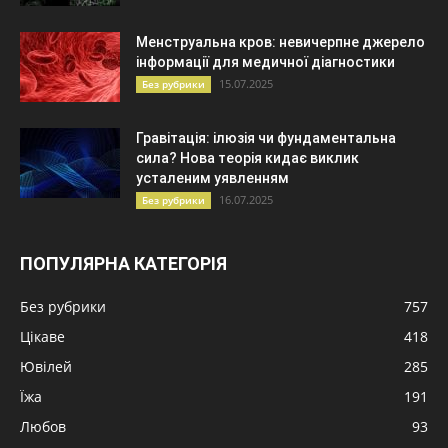
Менструальна кров: невичерпне джерело
інформації для медичної діагностики
15.07.2025
Без рубрики
Гравітація: ілюзія чи фундаментальна
сила? Нова теорія кидає виклик
усталеним уявленням
16.07.2025
Без рубрики
ПОПУЛЯРНА КАТЕГОРІЯ
Без рубрики
757
Цікаве
418
Ювілей
285
Їжа
191
Любов
93