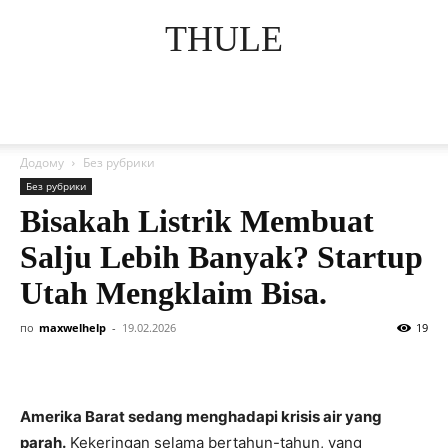
THULE
Додому
Без рубрики
Без рубрики
Bisakah Listrik Membuat
Salju Lebih Banyak? Startup
Utah Mengklaim Bisa.
по
maxwelhelp
-
19.02.2026
19
Amerika Barat sedang menghadapi krisis air yang
parah.
Kekeringan selama bertahun-tahun, yang