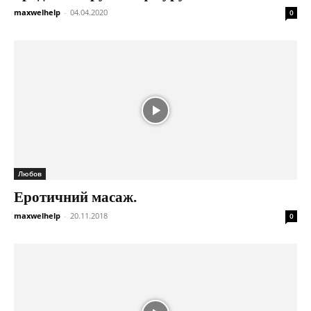
maxwelhelp
-
04.04.2020
0
Любов
Еротичний масаж.
maxwelhelp
-
20.11.2018
0