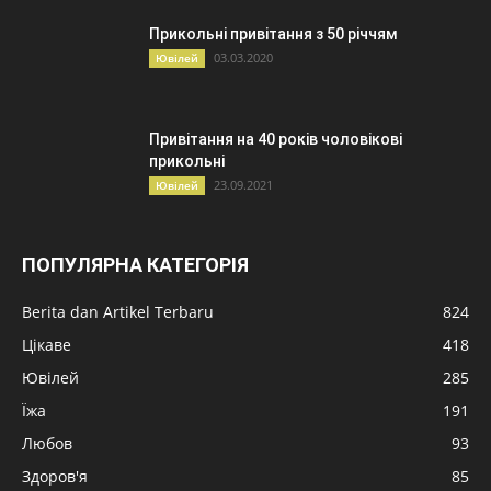
Прикольні привітання з 50 річчям
03.03.2020
Ювілей
Привітання на 40 років чоловікові
прикольні
23.09.2021
Ювілей
ПОПУЛЯРНА КАТЕГОРІЯ
Berita dan Artikel Terbaru
824
Цікаве
418
Ювілей
285
Їжа
191
Любов
93
Здоров'я
85