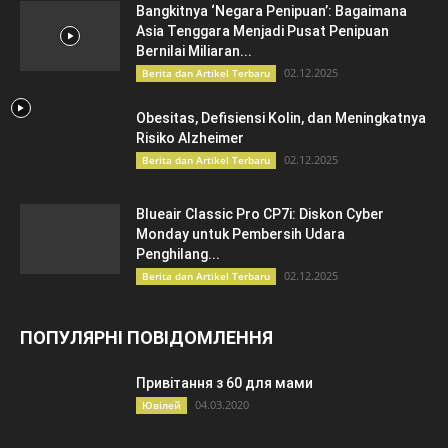
Bangkitnya ‘Negara Penipuan’: Bagaimana
Asia Tenggara Menjadi Pusat Penipuan
Bernilai Miliaran...
02.12.2025
Berita dan Artikel Terbaru
Obesitas, Defisiensi Kolin, dan Meningkatnya
Risiko Alzheimer
02.12.2025
Berita dan Artikel Terbaru
Blueair Classic Pro CP7i: Diskon Cyber
Monday untuk Pembersih Udara
Penghilang...
02.12.2025
Berita dan Artikel Terbaru
ПОПУЛЯРНІ ПОВІДОМЛЕННЯ
Привітання з 60 для мами
04.03.2020
Ювілей