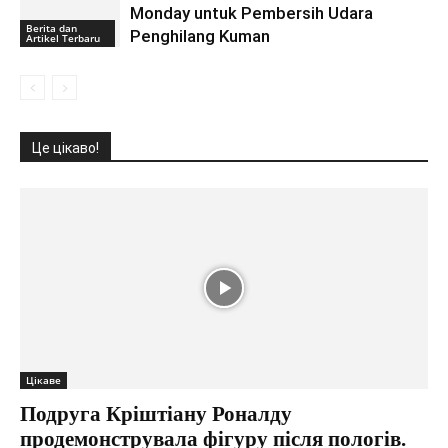
Monday untuk Pembersih Udara
Berita dan
Penghilang Kuman
Artikel Terbaru
Це цікаво!
Цікаве
Подруга Кріштіану Роналду
продемонструвала фігуру після пологів.