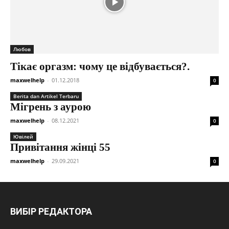
Любов
Тікає оргазм: чому це відбувається?.
maxwelhelp
-
01.12.2018
0
Berita dan Artikel Terbaru
Мігрень з аурою
maxwelhelp
-
08.12.2021
0
Ювілей
Привітання жінці 55
maxwelhelp
-
29.09.2021
0
ВИБІР РЕДАКТОРА