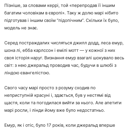
Пізніше, за словами керрі, той «перепродав її іншим
багатим чоловікам в європі». Таку ж долю марі нібито
підготував і іншим своїм “підопічним”. Скільки їх було,
модель не знає.
Серед постраждалих числяться джилл додд, леса емур,
шона лі, ебба карлссон і емілі мотт — у кожної з них
своя історія наруг. Визнання емур взагалі шокувало весь
світ: з нею джеральд проводив час, будучи в шлюбі з
ліндою євангелістою.
Свого часу марі просто з розуму сходив по
неприступній красуні і, здається, був у нестямі від
щастя, коли та погодилася вийти за нього. Але апетити
марі росли, і лінди йому вже було недостатньо.
Емур, як і отіс, було 17 років, коли джеральд вперше