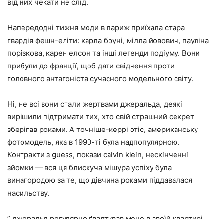
від них чекати не слід.
Напередодні тижня моди в париж приїхала стара
гвардія фешн-еліти: карла бруні, мілла йовович, пауліна
порізкова, карен елсон та інші легенди подіуму. Вони
прибули до франції, щоб дати свідчення проти
головного антагоніста сучасного модельного світу.
Ні, не всі вони стали жертвами джеральда, деякі
вирішили підтримати тих, хто свій страшний секрет
зберігав роками. А точніше-керрі отіс, американську
фотомодель, яка в 1990-ті була надпопулярною.
Контракти з guess, покази calvin klein, нескінченні
зйомки — вся ця блискуча мішура успіху була
винагородою за те, що дівчина роками піддавалася
насильству.
” джеральд регулярно ґвалтував мене в своїй квартирі,