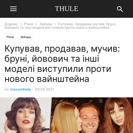
THULE
Додому
Різне
Звёзды
Купував, продавав, мучив: бруні,
йовович та інші моделі виступили проти нового вайнштейна
Різне
Звёзды
Купував, продавав, мучив:
бруні, йовович та інші
моделі виступили проти
нового вайнштейна
по
maxwelhelp
-
09.09.2021