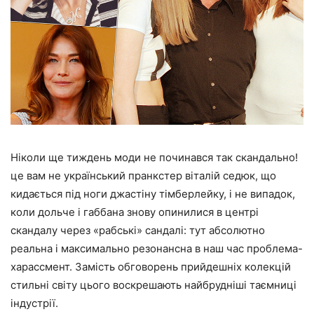
Ніколи ще тиждень моди не починався так скандально!
це вам не український пранкстер віталій седюк, що
кидається під ноги джастіну тімберлейку, і не випадок,
коли дольче і габбана знову опинилися в центрі
скандалу через «рабські» сандалі: тут абсолютно
реальна і максимально резонансна в наш час проблема-
харассмент. Замість обговорень прийдешніх колекцій
стильні світу цього воскрешають найбрудніші таємниці
індустрії.