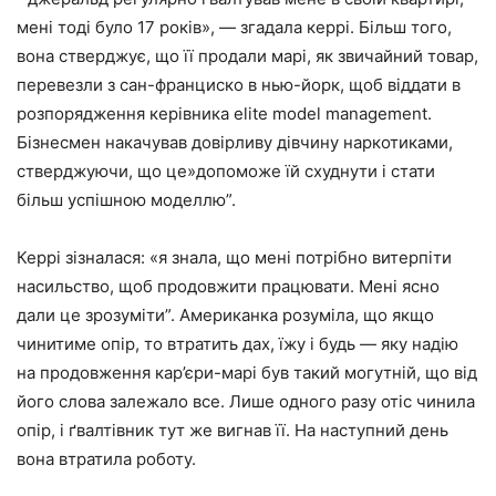
мені тоді було 17 років», — згадала керрі. Більш того,
вона стверджує, що її продали марі, як звичайний товар,
перевезли з сан-франциско в нью-йорк, щоб віддати в
розпорядження керівника elite model management.
Бізнесмен накачував довірливу дівчину наркотиками,
стверджуючи, що це»допоможе їй схуднути і стати
більш успішною моделлю”.
Керрі зізналася: «я знала, що мені потрібно витерпіти
насильство, щоб продовжити працювати. Мені ясно
дали це зрозуміти”. Американка розуміла, що якщо
чинитиме опір, то втратить дах, їжу і будь — яку надію
на продовження кар’єри-марі був такий могутній, що від
його слова залежало все. Лише одного разу отіс чинила
опір, і ґвалтівник тут же вигнав її. На наступний день
вона втратила роботу.