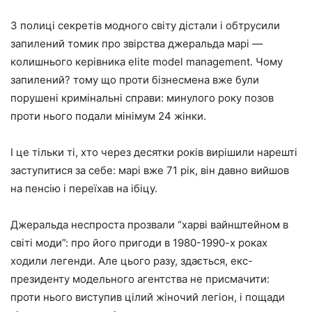
З полиці секретів модного світу дістали і обтрусили
запилений томик про звірства джеральда марі —
колишнього керівника elite model management. Чому
запилений? тому що проти бізнесмена вже були
порушені кримінальні справи: минулого року позов
проти нього подали мінімум 24 жінки.
І це тільки ті, хто через десятки років вирішили нарешті
заступитися за себе: марі вже 71 рік, він давно вийшов
на пенсію і переїхав на ібіцу.
Джеральда неспроста прозвали “харві вайнштейном в
світі моди”: про його пригоди в 1980-1990-х роках
ходили легенди. Але цього разу, здається, екс-
президенту модельного агентства не присмачити:
проти нього виступив цілий жіночий легіон, і пощади