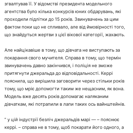
згвалтував її. У відомстві президента модельного
агентства було кілька конкурсів юних обдарувань, які
проходили підлітки до 15 років. Звинувачень за цим
фактом поки що не спливало, але від ймовірності того,
що знайдуться жертви з цієї вікової категорії, жахають.
Але найцікавіше в тому, що дівчата не виступають за
покарання свого мучителя. Справа в тому, що термін
звинувачень давно закінчився, і поліція не зможе
притягнути джеральда до відповідальності. Керрі
пояснила, що вирішила заговорити через стільки років
тому, що мріє допомогти таким же нещасним, як вона.
Модель вже десять років допомагає наляканим
дівчаткам, які потрапили в лапи таких ось вайнштейнів.
” у цій індустрії безліч джеральдів марі — – пояснює
керрі. – справа не в тому, щоб покарати його одного, а