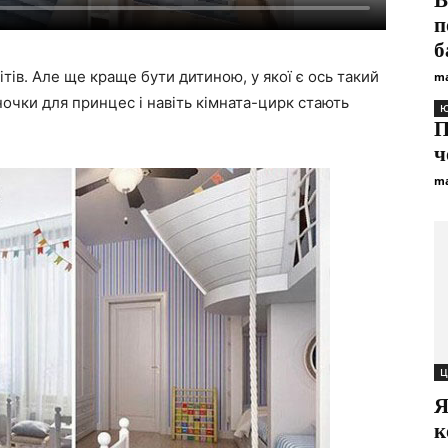
В
п
б
тів. Але ще краще бути дитиною, у якої є ось такий
ma
диночки для принцес і навіть кімната-цирк стають
Ю
П
ч
ma
Ц
Я
к