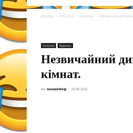
Додому
Інтер'єр
Будинок
Незвичайний диза
Інтер'єр
Будинок
Незвичайний ди
кімнат.
по
maxwelhelp
-
20.04.2020