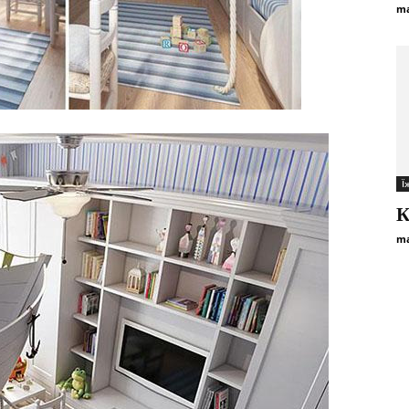
ma
Ї
К
ma