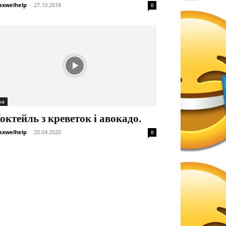
xwelhelp
-
27.10.2018
0
жа
октейль з креветок і авокадо.
xwelhelp
-
20.04.2020
0