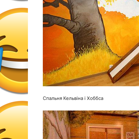
Спальня Кельвіна і Хоббса