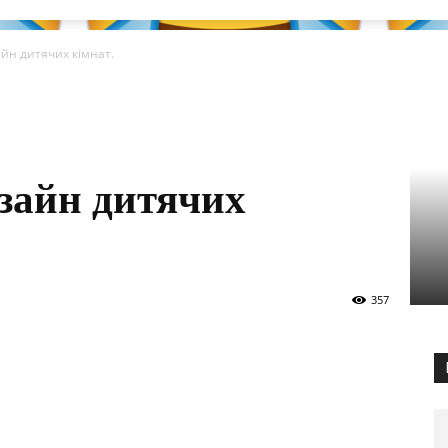
йн дитячих кімнат.
зайн дитячих
357