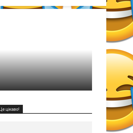
Це цікаво!