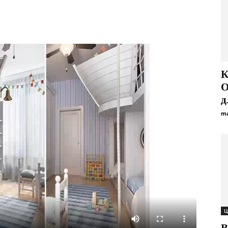
К
О
д
ma
Ц