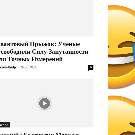
вантовый Прыжок: Ученые
свободили Силу Запутанности
ля Точных Измерений
xwelhelp
-
26.08.2024
0
ікаве