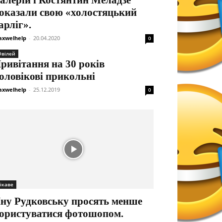
алерій і Костянтин Меладзе
оказали свою «холостяцький
арліг».
xwelhelp
-
20.04.2020
0
вілей
ривітання на 30 років
оловікові прикольні
xwelhelp
-
25.12.2019
0
ікаве
ну Рудковську просять менше
ористуватися фотошопом.