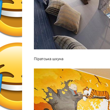
Піратська шхуна