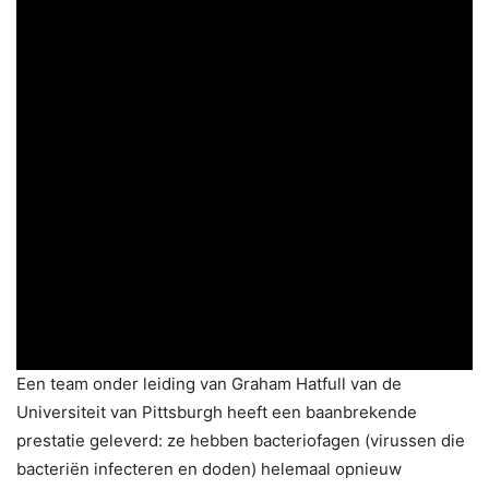
Een team onder leiding van Graham Hatfull van de
Universiteit van Pittsburgh heeft een baanbrekende
prestatie geleverd: ze hebben bacteriofagen (virussen die
bacteriën infecteren en doden) helemaal opnieuw