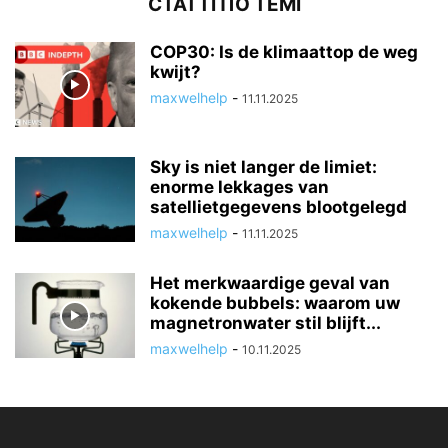
СТАТТІ ПО ТЕМІ
COP30: Is de klimaattop de weg
kwijt?
maxwelhelp
-
11.11.2025
Sky is niet langer de limiet:
enorme lekkages van
satellietgegevens blootgelegd
maxwelhelp
-
11.11.2025
Het merkwaardige geval van
kokende bubbels: waarom uw
magnetronwater stil blijft...
maxwelhelp
-
10.11.2025