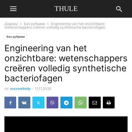
THULE
Додому
Без рубрики
Engineering van het onzichtbare:
wetenschappers creëren volledig synthetische bacteriofagen
Без рубрики
Engineering van het
onzichtbare: wetenschappers
creëren volledig synthetische
bacteriofagen
по
maxwelhelp
-
11.11.2025