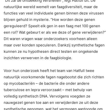
“Dit zal de ontdekking versnellen”, legt Hatfull uit. De
natuurlijke wereld wemelt van faagdiversiteit, maar de
functies van veel individuele genen binnen deze virussen
blijven gehuld in mysterie. “Hoe worden deze genen
gereguleerd? Speelt elk gen in een faag met 100 genen
een rol? Wat gebeurt er als we deze of gene verwijderen?”
Dit waren vragen waar onderzoekers voorheen alleen
maar over konden speculeren. Dankzij synthetische fagen
kunnen ze nu hypothesen direct testen en ongekende
inzichten verwerven in de faagbiologie.
Voor hun onderzoek heeft het team van Hatfull twee
natuurlijk voorkomende fagen nagebootst die zich richten
op mycobacteriën – de bacterie die onder andere
tuberculose en lepra veroorzaakt – met behulp van
volledig synthetisch DNA. Vervolgens voegden ze
nauwgezet genen toe aan en verwijderden ze uit deze
synthetische genomen, wat het vermogen aantoonde om