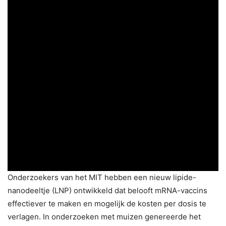
Onderzoekers van het MIT hebben een nieuw lipide-
nanodeeltje (LNP) ontwikkeld dat belooft mRNA-vaccins
effectiever te maken en mogelijk de kosten per dosis te
verlagen. In onderzoeken met muizen genereerde het