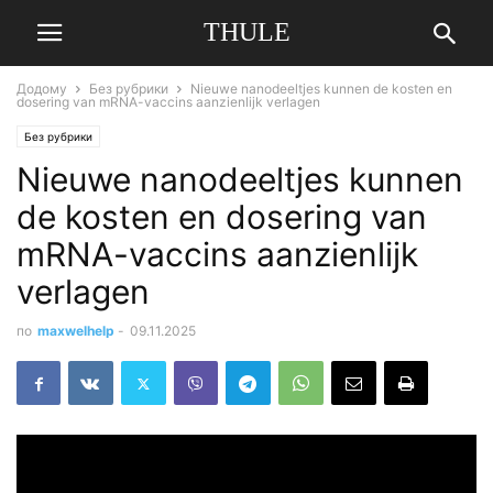
THULE
Додому
Без рубрики
Nieuwe nanodeeltjes kunnen de kosten en
dosering van mRNA-vaccins aanzienlijk verlagen
Без рубрики
Nieuwe nanodeeltjes kunnen
de kosten en dosering van
mRNA-vaccins aanzienlijk
verlagen
по
maxwelhelp
-
09.11.2025