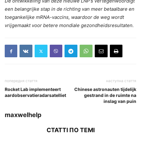
De ontwikkeling van deze nieuwe LNP’s vertegenwoordigt
een belangrijke stap in de richting van meer betaalbare en
toegankelijke mRNA-vaccins, waardoor de weg wordt
vrijgemaakt voor betere mondiale gezondheidsresultaten.
попередня стаття
наступна стаття
Rocket Lab implementeert
Chinese astronauten tijdelijk
aardobservatieradarsatelliet
gestrand in de ruimte na
inslag van puin
maxwelhelp
СТАТТІ ПО ТЕМІ