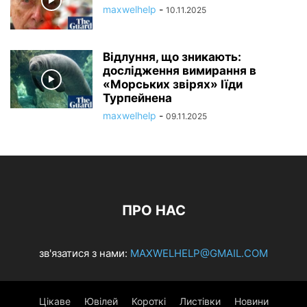
maxwelhelp
-
10.11.2025
Відлуння, що зникають:
дослідження вимирання в
«Морських звірях» Іїди
Турпейнена
maxwelhelp
-
09.11.2025
ПРО НАС
зв'язатися з нами:
MAXWELHELP@GMAIL.COM
Цікаве
Ювілей
Короткі
Листівки
Новини