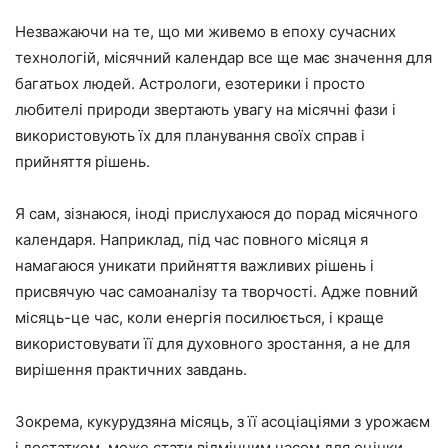
Незважаючи на те, що ми живемо в епоху сучасних
технологій, місячний календар все ще має значення для
багатьох людей. Астрологи, езотерики і просто
любителі природи звертають увагу на місячні фази і
використовують їх для планування своїх справ і
прийняття рішень.
Я сам, зізнаюся, іноді прислухаюся до порад місячного
календаря. Наприклад, під час повного місяця я
намагаюся уникати прийняття важливих рішень і
присвячую час самоаналізу та творчості. Адже повний
місяць-це час, коли енергія посилюється, і краще
використовувати її для духовного зростання, а не для
вирішення практичних завдань.
Зокрема, кукурудзяна місяць, з її асоціаціями з урожаєм
і достатком, може стати відмінним часом для оцінки