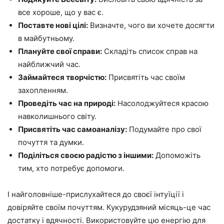
все хороше, що у вас є.
Поставте нові цілі:
Визначте, чого ви хочете досягти
в майбутньому.
Плануйте свої справи:
Складіть список справ на
найближчий час.
Займайтеся творчістю:
Присвятіть час своїм
захопленням.
Проведіть час на природі:
Насолоджуйтеся красою
навколишнього світу.
Присвятіть час самоаналізу:
Подумайте про свої
почуття та думки.
Поділіться своєю радістю з іншими:
Допоможіть
тим, хто потребує допомоги.
І найголовніше-прислухайтеся до своєї інтуїції і
довіряйте своїм почуттям. Кукурудзяний місяць-це час
достатку і вдячності. Використовуйте цю енергію для