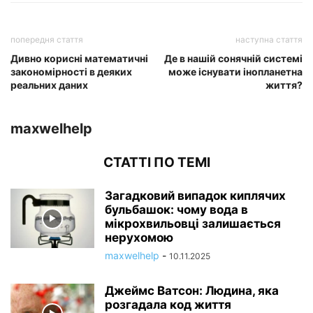
попередня стаття
наступна стаття
Дивно корисні математичні
Де в нашій сонячній системі
закономірності в деяких
може існувати інопланетна
реальних даних
життя?
maxwelhelp
СТАТТІ ПО ТЕМІ
Загадковий випадок киплячих
бульбашок: чому вода в
мікрохвильовці залишається
нерухомою
maxwelhelp
-
10.11.2025
Джеймс Ватсон: Людина, яка
розгадала код життя