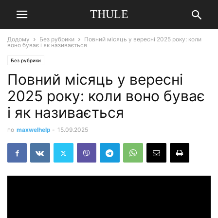
THULE
Додому
Без рубрики
Повний місяць у вересні 2025 року: коли
воно буває і як називається
Без рубрики
Повний місяць у вересні
2025 року: коли воно буває
і як називається
по
maxwelhelp
-
15.09.2025