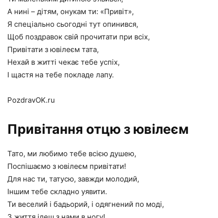
А нині – дітям, онукам ти: «Привіт»,
Я спеціально сьогодні тут опинився,
Щоб поздравок свій прочитати при всіх,
Привітати з ювілеєм тата,
Нехай в житті чекає тебе успіх,
І щастя на тебе покладе лапу.
PozdravOK.ru
Привітання отцю з ювілеєм
Тато, ми любимо тебе всією душею,
Поспішаємо з ювілеєм привітати!
Для нас ти, татусю, завжди молодий,
Іншим тебе складно уявити.
Ти веселий і бадьорий, і одягнений по моді,
З життя ідеш з нами в ногу!