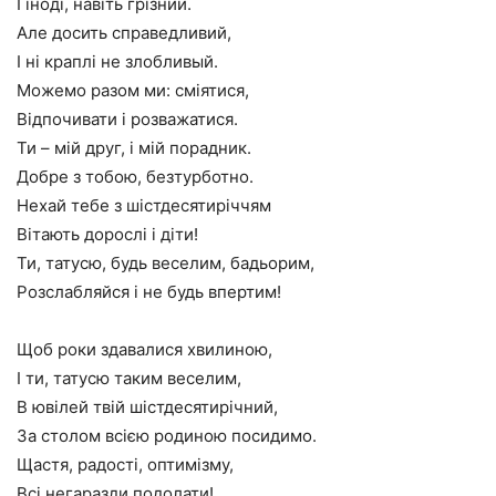
І іноді, навіть грізний.
Але досить справедливий,
І ні краплі не злобливый.
Можемо разом ми: сміятися,
Відпочивати і розважатися.
Ти – мій друг, і мій порадник.
Добре з тобою, безтурботно.
Нехай тебе з шістдесятиріччям
Вітають дорослі і діти!
Ти, татусю, будь веселим, бадьорим,
Розслабляйся і не будь впертим!
Щоб роки здавалися хвилиною,
І ти, татусю таким веселим,
В ювілей твій шістдесятирічний,
За столом всією родиною посидимо.
Щастя, радості, оптимізму,
Всі негаразди подолати!