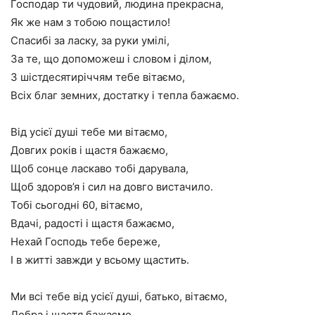
Господар ти чудовий, людина прекрасна,
Як же нам з тобою пощастило!
Спасибі за ласку, за руки умілі,
За те, що допоможеш і словом і ділом,
З шістдесятиріччям тебе вітаємо,
Всіх благ земних, достатку і тепла бажаємо.
Від усієї душі тебе ми вітаємо,
Довгих років і щастя бажаємо,
Щоб сонце ласкаво тобі дарувала,
Щоб здоров’я і сил на довго вистачило.
Тобі сьогодні 60, вітаємо,
Вдачі, радості і щастя бажаємо,
Нехай Господь тебе береже,
І в житті завжди у всьому щастить.
Ми всі тебе від усієї душі, батько, вітаємо,
Добра і щастя бажаємо,