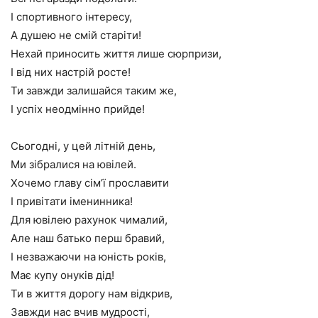
І спортивного інтересу,
А душею не смій старіти!
Нехай приносить життя лише сюрпризи,
І від них настрій росте!
Ти завжди залишайся таким же,
І успіх неодмінно прийде!
Сьогодні, у цей літній день,
Ми зібралися на ювілей.
Хочемо главу сім’ї прославити
І привітати іменинника!
Для ювілею рахунок чималий,
Але наш батько перш бравий,
І незважаючи на юність років,
Має купу онуків дід!
Ти в життя дорогу нам відкрив,
Завжди нас вчив мудрості,