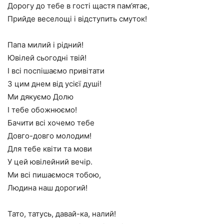
Дорогу до тебе в гості щастя пам’ятає,
Прийде веселощі і відступить смуток!
Папа милий і рідний!
Ювілей сьогодні твій!
І всі поспішаємо привітати
З цим днем від усієї душі!
Ми дякуємо Долю
І тебе обожнюємо!
Бачити всі хочемо тебе
Довго-довго молодим!
Для тебе квіти та мови
У цей ювілейний вечір.
Ми всі пишаємося тобою,
Людина наш дорогий!
Тато, татусь, давай-ка, налий!