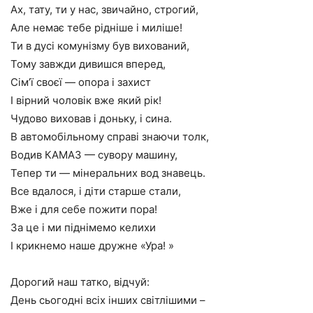
Ах, тату, ти у нас, звичайно, строгий,
Але немає тебе рідніше і миліше!
Ти в дусі комунізму був вихований,
Тому завжди дивишся вперед,
Сім’ї своєї — опора і захист
І вірний чоловік вже який рік!
Чудово виховав і доньку, і сина.
В автомобільному справі знаючи толк,
Водив КАМАЗ — сувору машину,
Тепер ти — мінеральних вод знавець.
Все вдалося, і діти старше стали,
Вже і для себе пожити пора!
За це і ми піднімемо келихи
І крикнемо наше дружне «Ура! »
Дорогий наш татко, відчуй:
День сьогодні всіх інших світлішими –