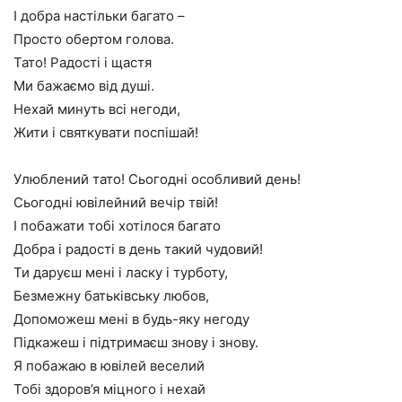
І добра настільки багато –
Просто обертом голова.
Тато! Радості і щастя
Ми бажаємо від душі.
Нехай минуть всі негоди,
Жити і святкувати поспішай!
Улюблений тато! Сьогодні особливий день!
Сьогодні ювілейний вечір твій!
І побажати тобі хотілося багато
Добра і радості в день такий чудовий!
Ти даруєш мені і ласку і турботу,
Безмежну батьківську любов,
Допоможеш мені в будь-яку негоду
Підкажеш і підтримаєш знову і знову.
Я побажаю в ювілей веселий
Тобі здоров’я міцного і нехай