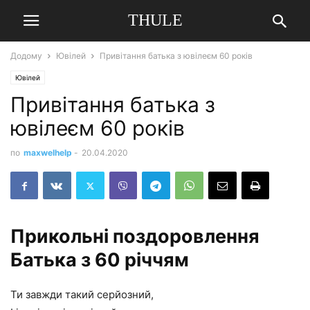
THULE
Додому
Ювілей
Привітання батька з ювілеєм 60 років
Ювілей
Привітання батька з
ювілеєм 60 років
по
maxwelhelp
-
20.04.2020
Прикольні поздоровлення
Батька з 60 річчям
Ти завжди такий серйозний,