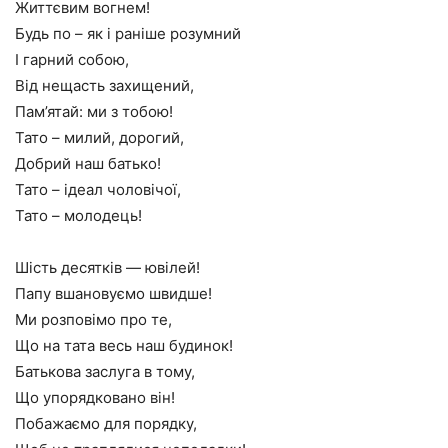
Життєвим вогнем!
Будь по – як і раніше розумний
І гарний собою,
Від нещасть захищений,
Пам’ятай: ми з тобою!
Тато – милий, дорогий,
Добрий наш батько!
Тато – ідеал чоловічої,
Тато – молодець!
Шість десятків — ювілей!
Папу вшановуємо швидше!
Ми розповімо про те,
Що на тата весь наш будинок!
Батькова заслуга в тому,
Що упорядковано він!
Побажаємо для порядку,