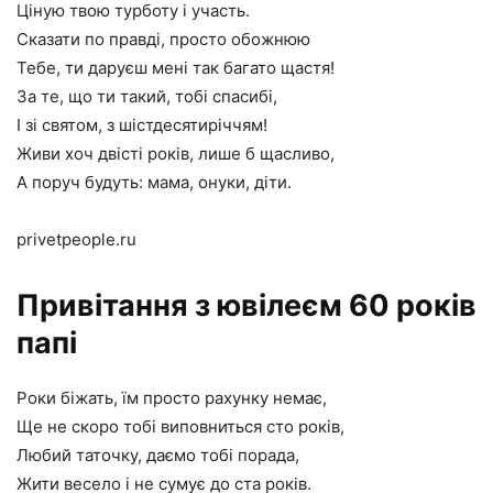
Ціную твою турботу і участь.
Сказати по правді, просто обожнюю
Тебе, ти даруєш мені так багато щастя!
За те, що ти такий, тобі спасибі,
І зі святом, з шістдесятиріччям!
Живи хоч двісті років, лише б щасливо,
А поруч будуть: мама, онуки, діти.
privetpeople.ru
Привітання з ювілеєм 60 років
папі
Роки біжать, їм просто рахунку немає,
Ще не скоро тобі виповниться сто років,
Любий таточку, даємо тобі порада,
Жити весело і не сумує до ста років.