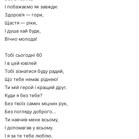
І побажаємо як завжди:
Здоров’я — гори,
Щастя — ріки,
І душа хай буде,
Вічно молода!
Тобі сьогодні 60
І в цей ювілей
Тобі зізнатися буду радий,
Що тебе немає ріднею!
Ти мій герой і кращий друг.
Куди я без тебе?
Без твоїх самих міцних рук,
Без погляду доброго…
Ти навчив мене всьому,
І допомагав у всьому.
І я за те тебе люблю.