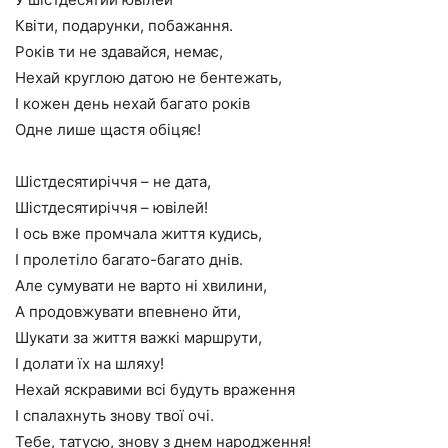
Квіти, подарунки, побажання.
Років ти не здавайся, немає,
Нехай круглою датою не бентежать,
І кожен день нехай багато років
Одне лише щастя обіцяє!
Шістдесятиріччя – не дата,
Шістдесятиріччя – ювілей!
І ось вже промчала життя кудись,
І пролетіло багато-багато днів.
Але сумувати не варто ні хвилини,
А продовжувати впевнено йти,
Шукати за життя важкі маршрути,
І долати їх на шляху!
Нехай яскравими всі будуть враження
І спалахнуть знову твої очі.
Тебе, татусю, знову з днем народження!