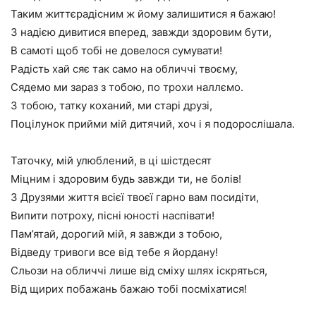
Таким життєрадісним ж йому залишитися я бажаю!
З надією дивитися вперед, завжди здоровим бути,
В самоті щоб тобі не довелося сумувати!
Радість хай сяє так само на обличчі твоєму,
Сядемо ми зараз з тобою, по трохи наллємо.
З тобою, татку коханий, ми старі друзі,
Поцілунок прийми мій дитячий, хоч і я подорослішала.
Таточку, мій улюблений, в ці шістдесят
Міцним і здоровим будь завжди ти, не болів!
З Друзями життя всієї твоєї гарно вам посидіти,
Випити потроху, пісні юності наспівати!
Пам’ятай, дорогий мій, я завжди з тобою,
Відведу тривоги все від тебе я йордану!
Сльози на обличчі лише від сміху шлях іскряться,
Від щирих побажань бажаю тобі посміхатися!