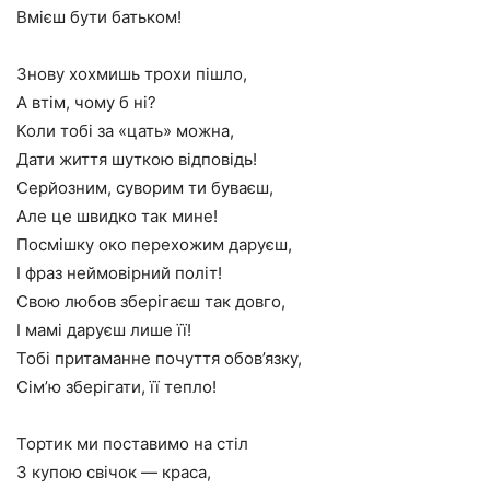
Вмієш бути батьком!
Знову хохмишь трохи пішло,
А втім, чому б ні?
Коли тобі за «цать» можна,
Дати життя шуткою відповідь!
Серйозним, суворим ти буваєш,
Але це швидко так мине!
Посмішку око перехожим даруєш,
І фраз неймовірний політ!
Свою любов зберігаєш так довго,
І мамі даруєш лише її!
Тобі притаманне почуття обов’язку,
Сім’ю зберігати, її тепло!
Тортик ми поставимо на стіл
З купою свічок — краса,