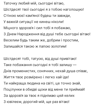
Таточку любий мій, сьогодні вітаю,
Шістдесят твої сьогодні я з тобою наголошую!
Стіною моєї кам’яної будеш ти завжди,
У важкій ситуації не кинеш ніколи!
Міцного здоров’я і сил тобі я побажаю,
З Днем Народження від душі тебе сьогодні вітаю!
Веселим будь таким же, добрим і простим,
Залишайся такою ж папою золотим!
Шістдесят тобі, татусю, від душі привітаю!
Таке побажання сьогодні я тобі залишу —
Днів променистих, сонячних, нехай душа співає,
Життя твоє розмірено і легко хай іде!
Ти найкраща людина на світі, це точно знай,
Поцілунки в обидві щоки від мене ти приймай!
За здоров’я за твоє я піднімаю цей келих
З ювілеєм, дорогий мій, ще раз вітаю!