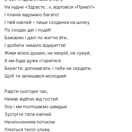
На нудне «Здрастє…», відповіси «Привіт!»
І планів задумано багато!
І твій ювілей – лише сходинка на шляху
По сходах дат і подій!
Бажаємо і далі по життю йти,
І зробити чимало відкриттів!
Живи всією душею, не хворій, не сумуй,
А ми буде дуже старатися
Берегти, допомагати, і тебе не сердити,
Щоб ти залишався молодим!
Радіти сьогодні час,
Немає відбою від гостей.
Ось і ми поспішаємо швидше
Зустріти татів ювілей.
Нескінченним потоком
Ллються теплі слова.