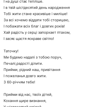
І на душі стає тепліше.
І в твій шістдесятий день народження
Тобі жити стане красивіше і миліше!
За всі хочемо віддати тобі сторицею,
І побажати всіх благ і довгих років!
Хай радість у серці запорхает птахом,
І засяє щастя яскраве світло!
Таточку!
Ми будемо надалі з тобою поруч,
Печалі,радості ділити.
Прийми, рідний наш, привітання
І пожеланья довго жити.
З 60-річчям тебе!
Прийми від нас, твоїх дітей,
Кохання щире визнання,
У шістдесятий ювілей