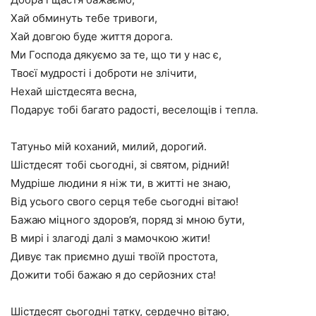
Хай обминуть тебе тривоги,
Хай довгою буде життя дорога.
Ми Господа дякуємо за те, що ти у нас є,
Твоєї мудрості і доброти не злічити,
Нехай шістдесята весна,
Подарує тобі багато радості, веселощів і тепла.
Татуньо мій коханий, милий, дорогий.
Шістдесят тобі сьогодні, зі святом, рідний!
Мудріше людини я ніж ти, в житті не знаю,
Від усього свого серця тебе сьогодні вітаю!
Бажаю міцного здоров’я, поряд зі мною бути,
В мирі і злагоді далі з мамочкою жити!
Дивує так приємно душі твоїй простота,
Дожити тобі бажаю я до серйозних ста!
Шістдесят сьогодні татку, сердечно вітаю,