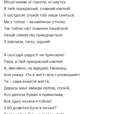
Місця немає ні гіркоти, ні смутку
В твій прекрасний, славний ювілей!
У шістдесят спокій тобі лише сниться;
Ми з тобою – за кам’яною стіною;
Так тобою світ повинен пишатися!
Нехай сімейство приєднається:
З ювілеєм, татку, рідний!
Я сьогодні радості не приховую!
Папа, в твій прекрасний ювілей
Я, звичайно, не відкрию таємниці,
Але скажу: «Ти в житті всіх головніший»!
Ти – сама енергія життя,
Даруєш мені завжди любов, спокій,
Хоч деколи буваю я примхлива,
Все одно кохана я тобою!
У 60 дозвілля бути в печалі?