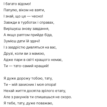
І багато відомо!
Папулю, віком не взяти,
І знай, що це — чесно!
Завжди в турботах і справах,
Вирішуєш знову завдання,
А якщо раптом прийде біда,
Зумієш дати їй здачі!
І з заздрістю дивляться на вас,
Друзі, коли ви з мамою,
Адже пари в світі кращого немає,
Ти — тато-самий кращий!
Я дуже дорожу тобою, тату,
Ти – мій захисник і моя опора!
Нехай життя досягла зрілого етапу,
Але з рахунків ти спишешься не скоро.
Я тебе, тату, дуже поважаю,