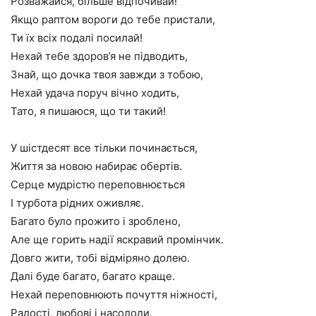
Розважайся, більше відпочивай!
Якщо раптом вороги до тебе пристали,
Ти їх всіх подалі посилай!
Нехай тебе здоров’я не підводить,
Знай, що дочка твоя завжди з тобою,
Нехай удача поруч вічно ходить,
Тато, я пишаюся, що ти такий!
У шістдесят все тільки починається,
Життя за новою набирає обертів.
Серце мудрістю переповнюється
І турбота рідних оживляє.
Багато було прожито і зроблено,
Але ще горить надії яскравий промінчик.
Довго жити, тобі відміряно долею.
Далі буде багато, багато краще.
Нехай переповнюють почуття ніжності,
Радості, любові і насолоди.