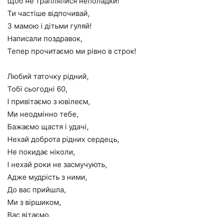
Щоб не траплялися неполадки!
Ти частіше відпочивай,
З мамою і дітьми гуляй!
Написали поздравок,
Тепер прочитаємо ми рівно в строк!
Любий таточку рідний,
Тобі сьогодні 60,
І привітаємо з ювілеєм,
Ми неодмінно тебе,
Бажаємо щастя і удачі,
Нехай доброта рідних сердець,
Не покидає ніколи,
І нехай роки не засмучують,
Адже мудрість з ними,
До вас прийшла,
Ми з віршиком,
Вас вітаємо,