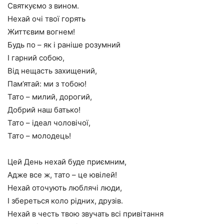
Святкуємо з вином.
Нехай очі твої горять
Життєвим вогнем!
Будь по – як і раніше розумний
І гарний собою,
Від нещасть захищений,
Пам’ятай: ми з тобою!
Тато – милий, дорогий,
Добрий наш батько!
Тато – ідеал чоловічої,
Тато – молодець!
Цей День нехай буде приємним,
Адже все ж, тато – це ювілей!
Нехай оточують люблячі люди,
І збереться коло рідних, друзів.
Нехай в честь твою звучать всі привітання