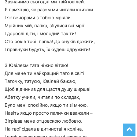
Зазначимо сьогодні ми твій ювілей.
Я пам’ятаю, як разом ми читали книжки
І як вечорами з тобою мріяли.
Мрійник мій, папка, збулися всі мрії,
І дорослі діти, і молодий так ти!
Сто років тобі, папка! До онуків дожити,
І правнуки будуть, їх будеш одружити!
З Ювілеєм тата ніжно вітаю!
Для мене ти найкращий тато в світі.
Таточку, татусю, Ювілей бажаю,
Щоб відчинив для щастя душу ширше!
Абетку учили, читали по складах,
Було мені спокійно, якщо ти зі мною.
Навіть якщо просто палички вважали –
Зігрівав мене отцовскою любов’ю.
На твої сідала в дитинстві я коліна,
І вирішували разом шкільні завдання.