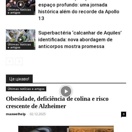
espaço profundo: uma jornada
Últimas notícias
histórica além do recorde da Apollo
e artigos
13
Superbactéria ‘calcanhar de Aquiles’
identificada: nova abordagem de
Últimas notícias
anticorpos mostra promessa
e artigos
Це цікаво!
Últimas notícias e artigos
Obesidade, deficiência de colina e risco
crescente de Alzheimer
maxwelhelp
-
02.12.2025
0