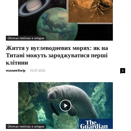
Últimas notícias e artigos
Життя у вуглеводневих морях: як на
Титані можуть зароджуватися перші
клітини
maxwelhelp
-
16.07.2025
0
Últimas notícias e artigos