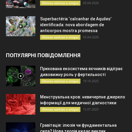
03.04.2026
Últimas notícias e artigos
Superbactéria ‘calcanhar de Aquiles’
identificada: nova abordagem de
anticorpos mostra promessa
03.04.2026
Últimas notícias e artigos
ПОПУЛЯРНІ ПОВІДОМЛЕННЯ
Прихована екосистема яєчників відіграє
дивовижну роль у фертильності
19.10.2025
Últimas notícias e artigos
Менструальна кров: невичерпне джерело
інформації для медичної діагностики
15.07.2025
Últimas notícias e artigos
Гравітація: ілюзія чи фундаментальна
сила? Нова теорія кидає виклик