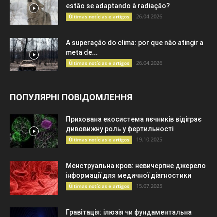
estão se adaptando à radiação?
26.04.2026
Últimas notícias e artigos
A superação do clima: por que não atingir a
meta de...
26.04.2026
Últimas notícias e artigos
ПОПУЛЯРНІ ПОВІДОМЛЕННЯ
Прихована екосистема яєчників відіграє
дивовижну роль у фертильності
19.10.2025
Últimas notícias e artigos
Менструальна кров: невичерпне джерело
інформації для медичної діагностики
15.07.2025
Últimas notícias e artigos
Гравітація: ілюзія чи фундаментальна