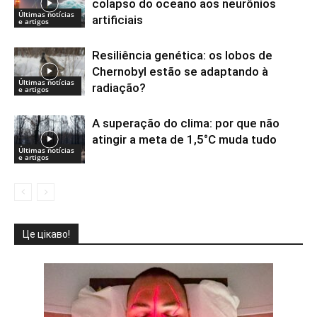
colapso do oceano aos neurônios
Últimas notícias
artificiais
e artigos
Resiliência genética: os lobos de
Chernobyl estão se adaptando à
Últimas notícias
radiação?
e artigos
A superação do clima: por que não
atingir a meta de 1,5°C muda tudo
Últimas notícias
e artigos
Це цікаво!