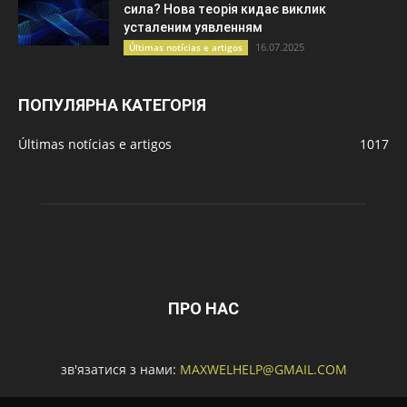
сила? Нова теорія кидає виклик
усталеним уявленням
16.07.2025
Últimas notícias e artigos
ПОПУЛЯРНА КАТЕГОРІЯ
Últimas notícias e artigos
1017
ПРО НАС
зв'язатися з нами:
MAXWELHELP@GMAIL.COM