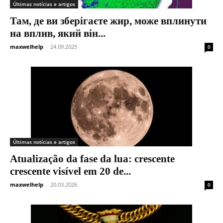
Últimas notícias e artigos
Там, де ви зберігаєте жир, може вплинути
на вплив, який він...
maxwelhelp
-
24.09.2025
0
Últimas notícias e artigos
Atualização da fase da lua: crescente
crescente visível em 20 de...
maxwelhelp
-
20.03.2026
0