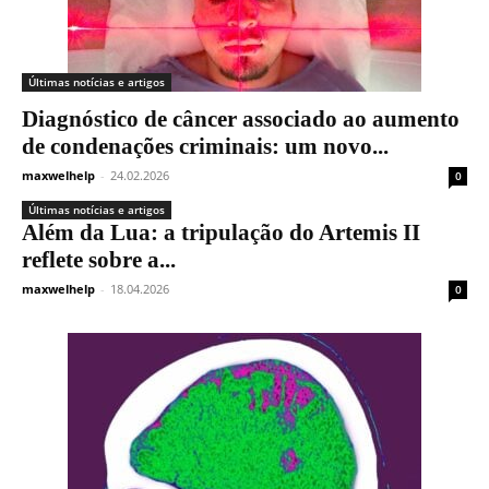
Últimas notícias e artigos
Diagnóstico de câncer associado ao aumento
de condenações criminais: um novo...
maxwelhelp
-
24.02.2026
0
Últimas notícias e artigos
Além da Lua: a tripulação do Artemis II
reflete sobre a...
maxwelhelp
-
18.04.2026
0