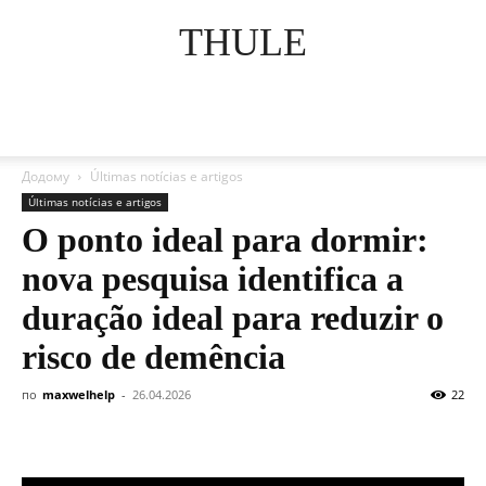
THULE
Додому
Últimas notícias e artigos
Últimas notícias e artigos
O ponto ideal para dormir:
nova pesquisa identifica a
duração ideal para reduzir o
risco de demência
по
maxwelhelp
-
26.04.2026
22