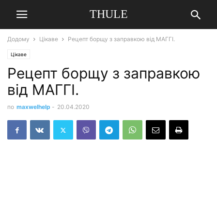
THULE
Додому
Цікаве
Рецепт борщу з заправкою від МАГГІ.
Цікаве
Рецепт борщу з заправкою
від МАГГІ.
по
maxwelhelp
-
20.04.2020