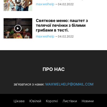
maxwelhelp
-
04.02.2022
Святкове меню: паштет з
телячої печінки з білими
грибами в тесті.
maxwelhelp
-
04.02.2022
ПРО НАС
зв'язатися з нами:
MAXWELHELP@GMAIL.COM
Цікаве
Ювілей
Короткі
Листівки
Новини