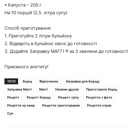
• Капуста – 200 г
На 10 порцій (2.5. літра супу)
Спосіб приготування:
1. Приготуйте 2 літри бульйону
2. Відваріть в бульйоні овочі до готовності
3. Додайте Заправку МАГГІ ® за 3 хвилини до готовності
Приємного апетиту!
ТЕГИ
Борщ
Відпочинок
Заправка для борщу
Заправка Маггі
Маггі
Новини друзів
Приготувати борщ
Рецепт
Рецепт борщу
Рецепт супу
Рецепти з фото
Рецепти на зиму
Рецепти приготування
Рецепти страв
Суп