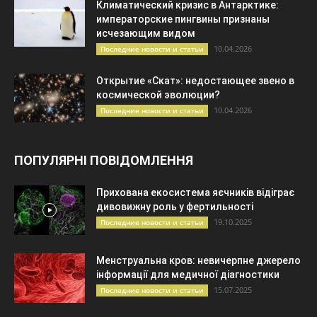
Климатический кризис в Антарктике:
императорские пингвины признаны
исчезающим видом
10.04.2026
Последние новости и статьи
Открытие «Скат»: недостающее звено в
космической эволюции?
10.04.2026
Последние новости и статьи
ПОПУЛЯРНІ ПОВІДОМЛЕННЯ
Прихована екосистема яєчників відіграє
дивовижну роль у фертильності
19.10.2025
Последние новости и статьи
Менструальна кров: невичерпне джерело
інформації для медичної діагностики
15.07.2025
Последние новости и статьи