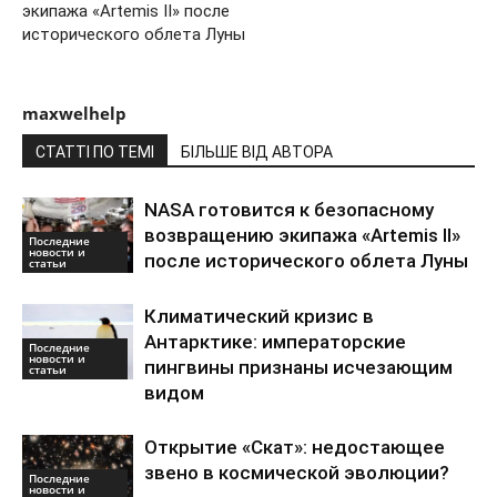
экипажа «Artemis II» после
исторического облета Луны
maxwelhelp
СТАТТІ ПО ТЕМІ
БІЛЬШЕ ВІД АВТОРА
NASA готовится к безопасному
возвращению экипажа «Artemis II»
Последние
новости и
после исторического облета Луны
статьи
Климатический кризис в
Антарктике: императорские
Последние
новости и
пингвины признаны исчезающим
статьи
видом
Открытие «Скат»: недостающее
звено в космической эволюции?
Последние
новости и