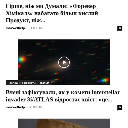
Гірше, ніж ми Думали: «Форевер
Хімікалз» набагато більш кислий
Продукт, ніж...
maxwelhelp
-
11.09.2025
0
Последние новости и статьи
Вчені зафіксували, як у комети interstellar
invader 3i/ATLAS відростає хвіст: «це...
maxwelhelp
-
06.09.2025
0