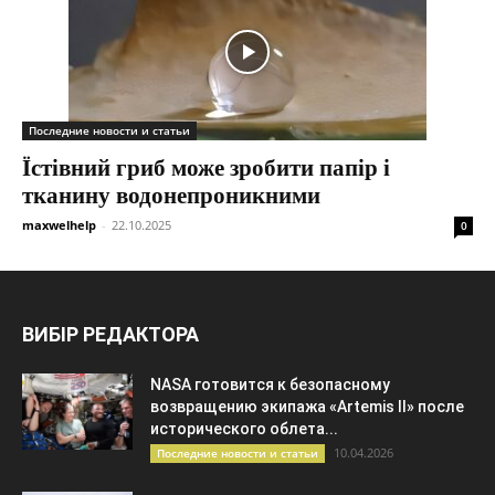
Последние новости и статьи
Їстівний гриб може зробити папір і
тканину водонепроникними
maxwelhelp
-
22.10.2025
0
ВИБІР РЕДАКТОРА
NASA готовится к безопасному
возвращению экипажа «Artemis II» после
исторического облета...
10.04.2026
Последние новости и статьи