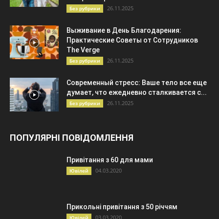
26.11.2025
Без рубрики
Выживание в День Благодарения:
Практические Советы от Сотрудников
The Verge
26.11.2025
Без рубрики
Современный стресс: Ваше тело все еще
думает, что ежедневно сталкивается с...
26.11.2025
Без рубрики
ПОПУЛЯРНІ ПОВІДОМЛЕННЯ
Привітання з 60 для мами
04.03.2020
Ювілей
Прикольні привітання з 50 річчям
03.03.2020
Ювілей