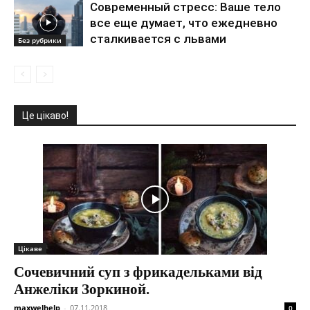
Современный стресс: Ваше тело
все еще думает, что ежедневно
сталкивается с львами
Без рубрики
Це цікаво!
Цікаве
Сочевичний суп з фрикадельками від
Анжеліки Зоркиной.
maxwelhelp
-
07.11.2018
0