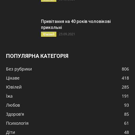
Привітання на 40 років чоловікові
прикольні
23.09.2021
Ювілей
ПОПУЛЯРНА КАТЕГОРІЯ
Без рубрики
806
Цікаве
418
Ювілей
285
Їжа
191
Любов
93
Здоров'я
85
Психологія
61
Діти
48