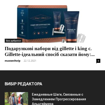
Без рубрики
Подарункові набори від gillette і king c.
Gillette-ідеальний спосіб сказати йому:...
maxwelhelp
-
22.12.2021
0
ВИБІР РЕДАКТОРА
Ежедневные Шаги, Связанные с
Замедлением Прогрессирования
Альцгеймера