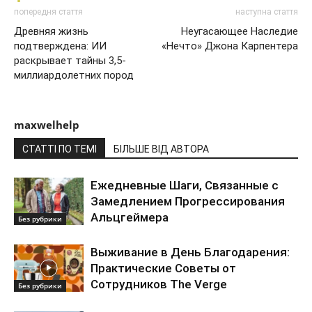
попередня стаття
наступна стаття
Древняя жизнь
Неугасающее Наследие
подтверждена: ИИ
«Нечто» Джона Карпентера
раскрывает тайны 3,5-
миллиардолетних пород
maxwelhelp
СТАТТІ ПО ТЕМІ
БІЛЬШЕ ВІД АВТОРА
Ежедневные Шаги, Связанные с
Замедлением Прогрессирования
Альцгеймера
Без рубрики
Выживание в День Благодарения:
Практические Советы от
Сотрудников The Verge
Без рубрики