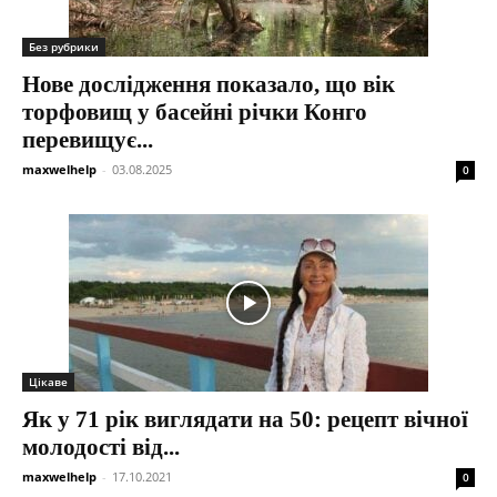
Без рубрики
Нове дослідження показало, що вік
торфовищ у басейні річки Конго
перевищує...
maxwelhelp
-
03.08.2025
0
Цікаве
Як у 71 рік виглядати на 50: рецепт вічної
молодості від...
maxwelhelp
-
17.10.2021
0