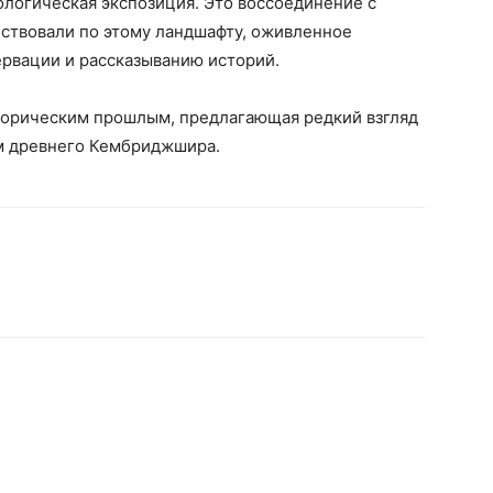
ологическая экспозиция. Это воссоединение с
ествовали по этому ландшафту, оживленное
ервации и рассказыванию историй.
торическим прошлым, предлагающая редкий взгляд
ям древнего Кембриджшира.