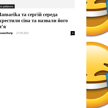
ез рубрики
amarika та сергій середа
хрестили сіна та назвали його
м’я
xwelhelp
-
27.09.2021
0