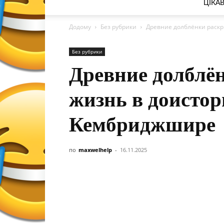
ЦІКА
Додому
Без рубрики
Древние долблёнки раск
Без рубрики
Древние долблё
жизнь в доисто
Кембриджшире
по
maxwelhelp
-
16.11.2025