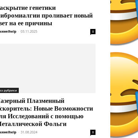
аскрытие генетики
ибромиалгии проливает новый
вет на ее причины
xwelhelp
-
03.11.2025
0
ез рубрики
азерный Плазменный
скоритель: Новые Возможности
ля Исследований с помощью
еталлической Фольги
xwelhelp
-
31.08.2024
0