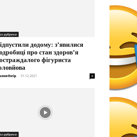
ез рубрики
ідпустили додому: з’явилися
одробиці про стан здоров’я
остраждалого фігуриста
оловйова
xwelhelp
-
31.12.2021
0
ез рубрики