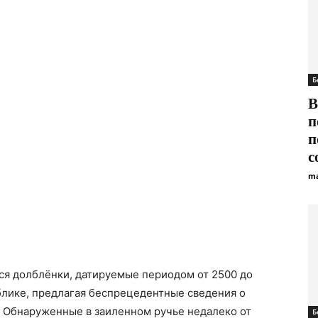
Б
В
п
п
с
ma
я долблёнки, датируемые периодом от 2500 до
блике, предлагая беспрецедентные сведения о
 Обнаруженные в заиленном ручье недалеко от
Б