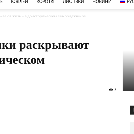
ВЕ
ЮВІЛЕЙ
КОРОТКІ
ЛИСТІВКИ
НОВИНИ
РУ
рывают жизнь в доисторическом Кембриджшире
нки раскрывают
рическом
3