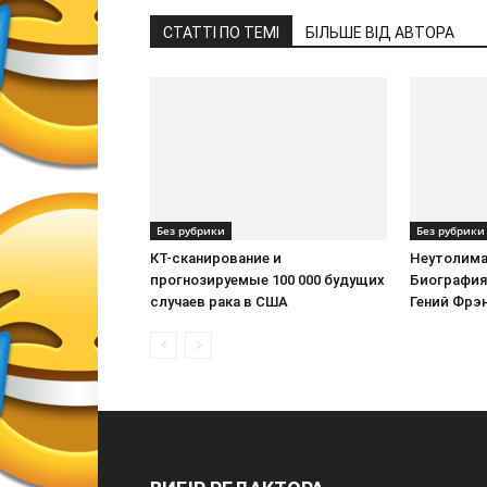
СТАТТІ ПО ТЕМІ
БІЛЬШЕ ВІД АВТОРА
Без рубрики
Без рубрики
КТ-сканирование и
Неутолима
прогнозируемые 100 000 будущих
Биография
случаев рака в США
Гений Фрэ