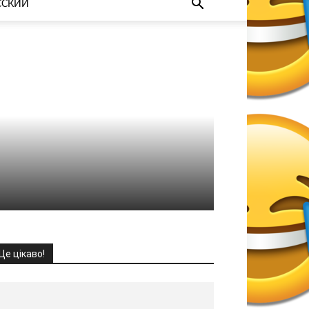
ССКИЙ
Це цікаво!