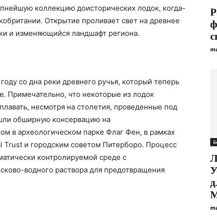
рупнейшую коллекцию доисторических лодок, когда-
Р
кобритании. Открытие проливает свет на древнее
ф
ки и изменяющийся ландшафт региона.
с
ma
году со дна реки древнего ручья, который теперь
. Примечательно, что некоторые из лодок
плавать, несмотря на столетия, проведенные под
ошли обширную консервацию на
ом в археологическом парке Флаг Фен, в рамках
Б
l Trust и городским советом Питерборо. Процесс
матически контролируемой среде с
Л
У
сково-водного раствора для предотвращения
д
М
ma