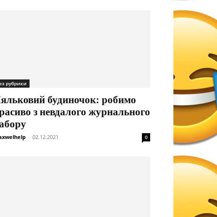
ез рубрики
яльковий будиночок: робимо
расиво з невдалого журнального
абору
xwelhelp
-
02.12.2021
0