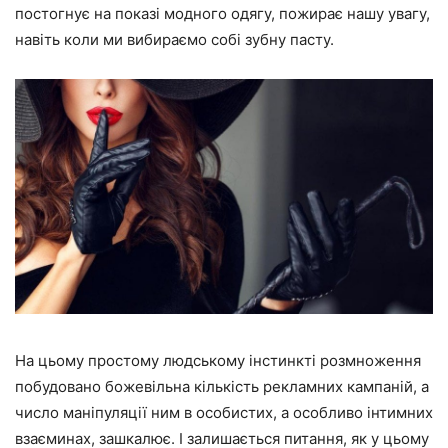
постогнує на показі модного одягу, пожирає нашу увагу,
навіть коли ми вибираємо собі зубну пасту.
На цьому простому людському інстинкті розмноження
побудовано божевільна кількість рекламних кампаній, а
число маніпуляції ним в особистих, а особливо інтимних
взаєминах, зашкалює. І залишається питання, як у цьому