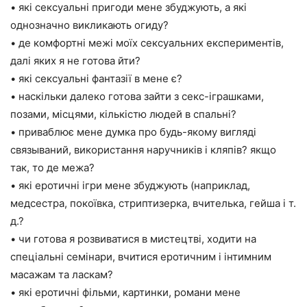
• які сексуальні пригоди мене збуджують, а які
однозначно викликають огиду?
• де комфортні межі моїх сексуальних експериментів,
далі яких я не готова йти?
• які сексуальні фантазії в мене є?
• наскільки далеко готова зайти з секс-іграшками,
позами, місцями, кількістю людей в спальні?
• приваблює мене думка про будь-якому вигляді
связываний, використання наручників і кляпів? якщо
так, то де межа?
• які еротичні ігри мене збуджують (наприклад,
медсестра, покоївка, стриптизерка, вчителька, гейша і т.
д.?
• чи готова я розвиватися в мистецтві, ходити на
спеціальні семінари, вчитися еротичним і інтимним
масажам та ласкам?
• які еротичні фільми, картинки, романи мене