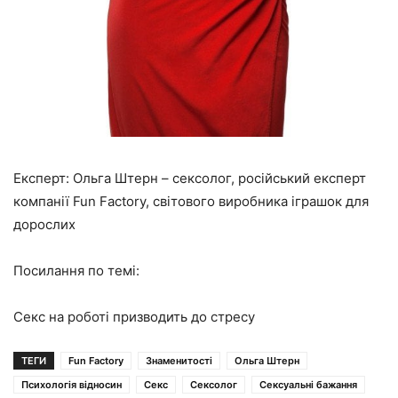
Експерт:
Ольга Штерн – сексолог, російський експерт
компанії Fun Factory, світового виробника іграшок для
дорослих
Посилання по темі:
Секс на роботі призводить до стресу
ТЕГИ
Fun Factory
Знаменитості
Ольга Штерн
Психологія відносин
Секс
Сексолог
Сексуальні бажання