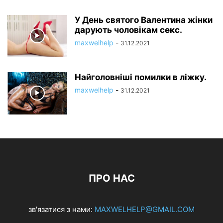
У День святого Валентина жінки
дарують чоловікам секс.
maxwelhelp
-
31.12.2021
Найголовніші помилки в ліжку.
maxwelhelp
-
31.12.2021
ПРО НАС
зв'язатися з нами:
MAXWELHELP@GMAIL.COM