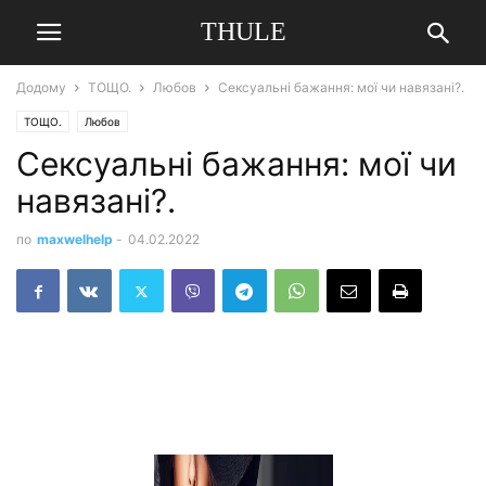
THULE
Додому
ТОЩО.
Любов
Сексуальні бажання: мої чи навязані?.
ТОЩО.
Любов
Сексуальні бажання: мої чи
навязані?.
по
maxwelhelp
-
04.02.2022