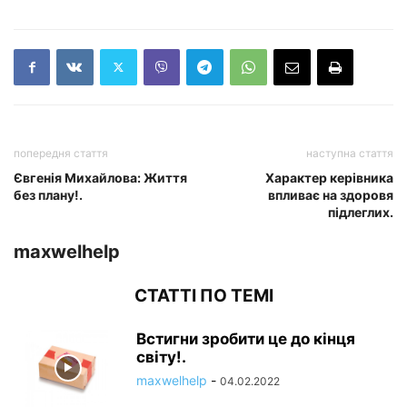
попередня стаття
наступна стаття
Євгенія Михайлова: Життя
Характер керівника
без плану!.
впливає на здоровя
підлеглих.
maxwelhelp
СТАТТІ ПО ТЕМІ
Встигни зробити це до кінця
світу!.
maxwelhelp
-
04.02.2022