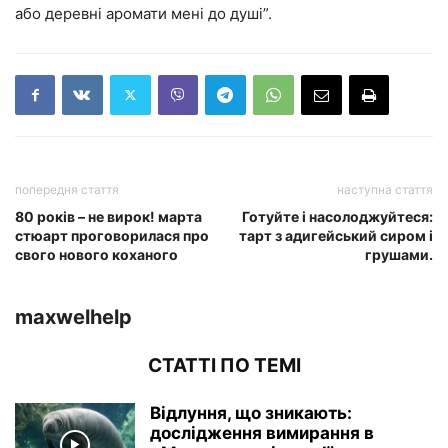
або деревні аромати мені до душі”.
попередня стаття
наступна стаття
80 років – не вирок! марта
Готуйте і насолоджуйтеся:
стюарт проговорилася про
тарт з адигейський сиром і
свого нового коханого
грушами.
maxwelhelp
СТАТТІ ПО ТЕМІ
Відлуння, що зникають:
дослідження вимирання в