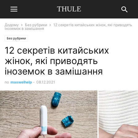
THULE
Додому
Без рубрики
12 секретів китайських жінок, які приводять
іноземок в замішання
Без рубрики
12 секретів китайських
жінок, які приводять
іноземок в замішання
по
maxwelhelp
-
08.12.2021