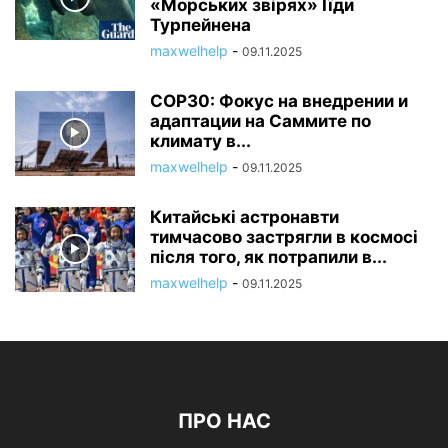
«Морських звірях» Іїди
Турпейнена
maxwelhelp
-
09.11.2025
COP30: Фокус на внедрении и
адаптации на Саммите по
климату в...
maxwelhelp
-
09.11.2025
Китайські астронавти
тимчасово застрягли в космосі
після того, як потрапили в...
maxwelhelp
-
09.11.2025
ПРО НАС