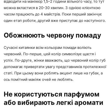
відводити на манікюр 1,5–2 години вільного часу, то тут
можна вкластися в 20-30 хвилин. З однією клієнткою
часом працюють до 4 майстрів. Поки перший закінчує
один етап роботи, другий вже приступає до наступного.
Обожнюють червону помаду
Сучасні китаянки всім кольорам помади воліють
червоний. По-перше, цей колір символізує щастя і
успіх. По-друге, жінки вважають, що червоний колір губ
допомагає привертати увагу представників протилежної
статі. При цьому вони роблять акцент лише на губах, а
ось помітний макіяж очей не люблять.
Не користуються парфумом
або вибирають легкі аромати