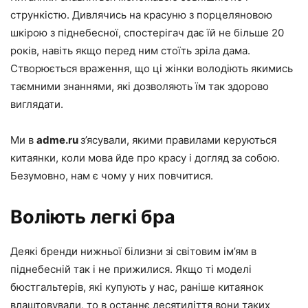
стрункістю. Дивлячись на красуню з порцеляновою
шкірою з піднебесної, спостерігач дає їй не більше 20
років, навіть якщо перед ним стоїть зріла дама.
Створюється враження, що ці жінки володіють якимись
таємними знаннями, які дозволяють їм так здорово
виглядати.
Ми в
adme.ru
з’ясували, якими правилами керуються
китаянки, коли мова йде про красу і догляд за собою.
Безумовно, нам є чому у них повчитися.
Воліють легкі бра
Деякі бренди нижньої білизни зі світовим ім’ям в
піднебесній так і не прижилися. Якщо ті моделі
бюстгальтерів, які купують у нас, раніше китаянок
влаштовували, то в останнє десятиліття вони таких