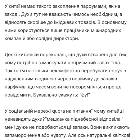
У китаї немає такого захоплення парфумами, як на
заході. Духи тут не вважають чимось необхідним, а
відносять скоріше до іміджевих товарів. В основному
ними користуються лише працівники міжнародних
компаній або солідні директори.
Деякі китаянки переконані, що духи створені для тих,
кому потрібно замаскувати неприємний запах тіла.
Також їм настільки некомфортно перебувати поруч з
надушенним людиною через незвичку до запахів
парфумів, що часом вони не посоромляться про це
повідомити. Буквально скажуть: “фу!”
У соціальній мережі quora на питання” чому китайці
ненавидять духи?”мешканка піднебесної відповіла:”
мені дуже не подобаються ці запахи. Вони викликають
запаморочення або нудоту. Але ось натуральні квіткові