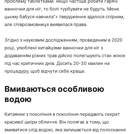
проблему таблетками. Якщо частіше робити гарячі
ванночки для ніг, то болі турбувати не будуть. Мене
цьому бабуся навчила”» твердження здалося спірним,
але співрозмовниця виявилася права.
Згідно з науковим дослідженням, проведеним в 2020
році, улюблені китайцями ванночки для ніг з
додаванням різних трав дійсно полегшують стан жінок
під час критичних днів. Досить 20-30 хвилин на
процедуру, щоб відчути себе краще.
Вмиваються особливою
водою
Китаянки з покоління в покоління передають секрет
красивої шкіри обличчя. Він полягає в тому, що
вмиватися слід водою, яка залишається від полоскання