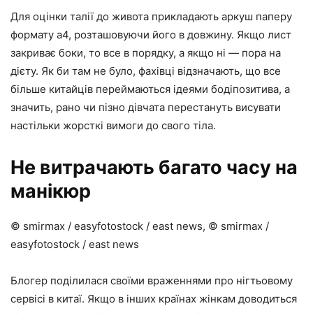
Для оцінки талії до живота прикладають аркуш паперу
формату а4, розташовуючи його в довжину. Якщо лист
закриває боки, то все в порядку, а якщо ні — пора на
дієту. Як би там не було, фахівці відзначають, що все
більше китайців переймаються ідеями бодіпозитива, а
значить, рано чи пізно дівчата перестануть висувати
настільки жорсткі вимоги до свого тіла.
Не витрачають багато часу на
манікюр
© smirmax / easyfotostock / east news, © smirmax /
easyfotostock / east news
Блогер поділилася своїми враженнями про нігтьовому
сервісі в китаї. Якщо в інших країнах жінкам доводиться