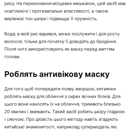
рису. На переконання місцевих мешканок, цей засіб має
освітлюючі і протизапальні властивості, а також
вирівнює тон шкіри і підвищує її пружність.
Вода, в якій рис варився, може послужити і для росту
волосся, тільки для початку її доводять до бродіння.
Після чого використовують як маску перед миттям
голови.
Роблять антивікову маску
Для того щоб попередити появу зморшок, китаянки
роблять маску для обличчя з сирих яєчних білків. Для
цього вони наносять їх на обличчя, тримають близько
20 хвилин і змивають. Такий засіб робить шкіру гладкою
і сяючою. Про дієвість цього методу навіть згадують
китайські знаменитості, наприклад супермодель лю