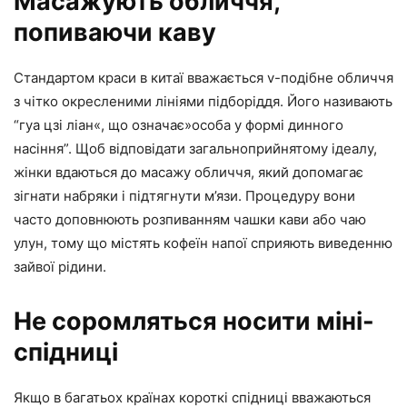
Масажують обличчя,
попиваючи каву
Стандартом краси в китаї вважається v-подібне обличчя
з чітко окресленими лініями підборіддя. Його називають
“гуа цзі ліан«, що означає»особа у формі динного
насіння”. Щоб відповідати загальноприйнятому ідеалу,
жінки вдаються до масажу обличчя, який допомагає
зігнати набряки і підтягнути м’язи. Процедуру вони
часто доповнюють розпиванням чашки кави або чаю
улун, тому що містять кофеїн напої сприяють виведенню
зайвої рідини.
Не соромляться носити міні-
спідниці
Якщо в багатьох країнах короткі спідниці вважаються