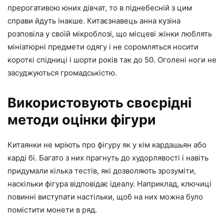
прерогативою юних дівчат, то в піднебесній з цим
справи йдуть інакше. Китаєзнавець анна кузіна
розповіла у своїй мікроблозі, що місцеві жінки люблять
мініатюрні предмети одягу і не соромляться носити
короткі спідниці і шорти років так до 50. Оголені ноги не
засуджуються громадськістю.
Використовують своєрідні
методи оцінки фігури
Китаянки не мріють про фігуру як у кім кардашьян або
карді бі. Багато з них прагнуть до худорлявості і навіть
придумали кілька тестів, які дозволяють зрозуміти,
наскільки фігура відповідає ідеалу. Наприклад, ключиці
повинні виступати настільки, щоб на них можна було
помістити монети в ряд.