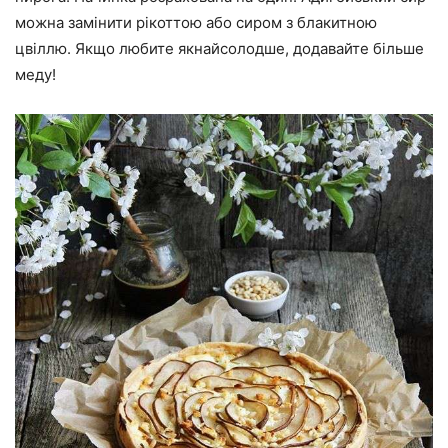
можна замінити рікоттою або сиром з блакитною
цвіллю. Якщо любите якнайсолодше, додавайте більше
меду!