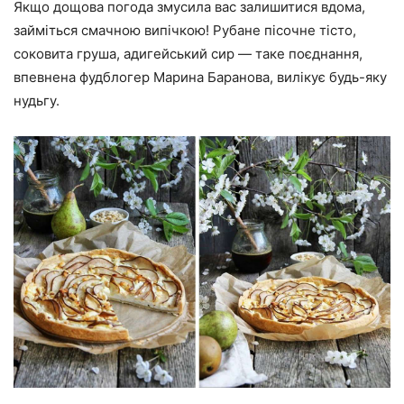
Якщо дощова погода змусила вас залишитися вдома,
займіться смачною випічкою
! Рубане пісочне тісто,
соковита груша, адигейський сир — таке поєднання,
впевнена фудблогер
Марина Баранова
, вилікує будь-яку
нудьгу.