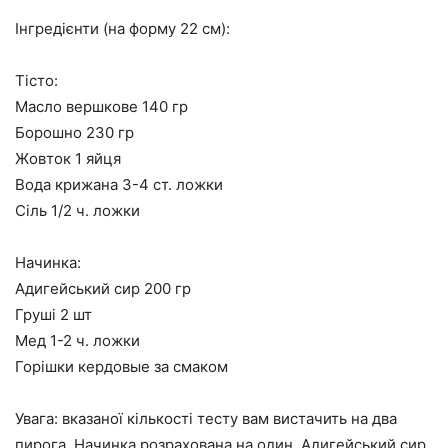
Інгредієнти (на форму 22 см):
Тісто:
Масло вершкове 140 гр
Борошно 230 гр
Жовток 1 яйця
Вода крижана 3-4 ст. ложки
Сіль 1/2 ч. ложки
Начинка:
Адигейський сир 200 гр
Груші 2 шт
Мед 1-2 ч. ложки
Горішки кердовые за смаком
Увага:
вказаної кількості тесту вам вистачить на два
пирога. Начинка розрахована на один. Адигейський сир