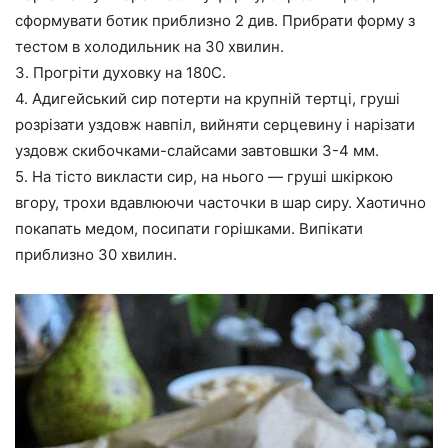
сформувати ботик приблизно 2 див. Прибрати форму з
тестом в холодильник на 30 хвилин.
3. Прогріти духовку на 180С.
4. Адигейський сир потерти на крупній тертці, груші
розрізати уздовж навпіл, вийняти серцевину і нарізати
уздовж скибочками-слайсами завтовшки 3-4 мм.
5. На тісто викласти сир, на нього — груші шкіркою
вгору, трохи вдавлюючи часточки в шар сиру. Хаотично
покапать медом, посипати горішками. Випікати
приблизно 30 хвилин.