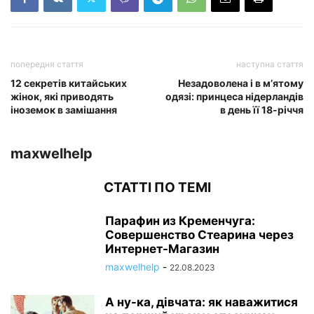
попередня стаття
наступна стаття
12 секретів китайських
Незадоволена і в м’ятому
жінок, які приводять
одязі: принцеса нідерландів
іноземок в замішання
в день її 18-річчя
maxwelhelp
СТАТТІ ПО ТЕМІ
Парафин из Кременчуга:
Совершенство Стеарина через
Интернет-Магазин
maxwelhelp
-
22.08.2023
А ну-ка, дівчата: як наважитися