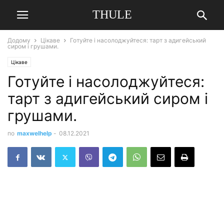
THULE
Додому
Цікаве
Готуйте і насолоджуйтеся: тарт з адигейський
сиром і грушами.
Цікаве
Готуйте і насолоджуйтеся:
тарт з адигейський сиром і
грушами.
по
maxwelhelp
-
08.12.2021