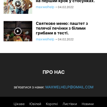
на перший крок у стосунках.
maxwelhelp
-
04.02.2022
Святкове меню: паштет з
телячої печінки з білими
грибами в тесті.
maxwelhelp
-
04.02.2022
ПРО НАС
зв'язатися з нами:
MAXWELHELP@GMAIL.COM
Цікаве
Ювілей
Короткі
Листівки
Новини