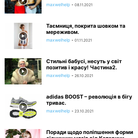
maxwelhelp
-
08.11.2021
Таємниця, покрита шовком та
мереживом.
maxwelhelp
-
01.11.2021
Стильні бабусі, несуть у світ
позитив і красу! Частина2.
maxwelhelp
-
26.10.2021
adidas BOOST – революція в бігу
триває.
maxwelhelp
-
23.10.2021
Поради щодо поліпшення форми