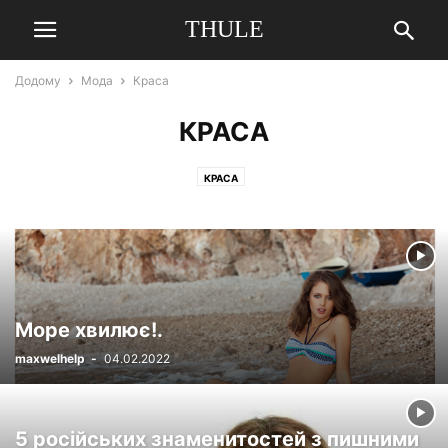
THULE
Додому
Мода
Краса
КРАСА
КРАСА
Море хвилює!.
maxwelhelp
-
04.02.2022
5 російських знаменитостей з пишними