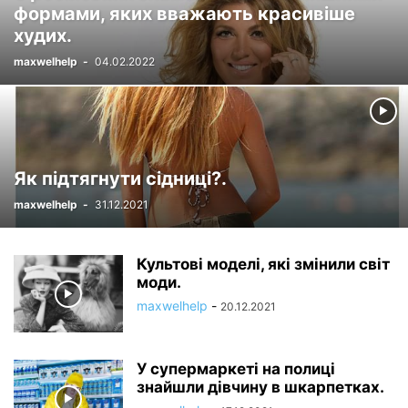
формами, яких вважають красивіше
худих.
maxwelhelp
-
04.02.2022
Як підтягнути сідниці?.
maxwelhelp
-
31.12.2021
Культові моделі, які змінили світ
моди.
maxwelhelp
-
20.12.2021
У супермаркеті на полиці
знайшли дівчину в шкарпетках.