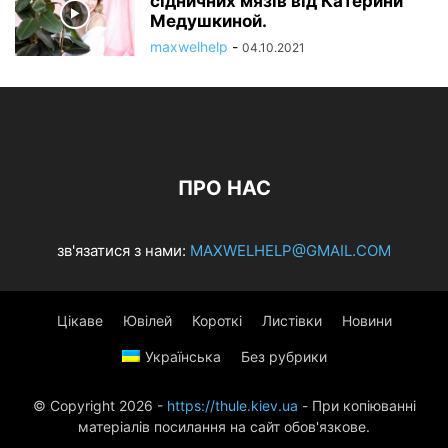
сідничних мязів від Катерини
Медушкиной.
maxwelhelp
-
04.10.2021
ПРО НАС
зв'язатися з нами:
MAXWELHELP@GMAIL.COM
Цікаве
Ювілей
Короткі
Листівки
Новини
Українська
Без рубрики
© Copyright 2026 -
https://thule.kiev.ua
- При копіюванні
матеріалів посилання на сайт обов'язкове.