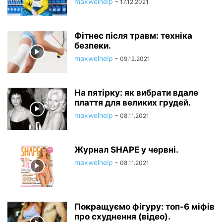
maxwelhelp
-
17.12.2021
Фітнес після травм: техніка
безпеки.
maxwelhelp
-
09.12.2021
На пятірку: як вибрати вдале
плаття для великих грудей.
maxwelhelp
-
08.11.2021
Журнал SHAPE у червні.
maxwelhelp
-
08.11.2021
Покращуємо фігуру: топ-6 міфів
про схуднення (відео).