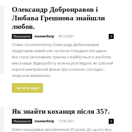
Олександр Добронравов і
Любава Грешнова знайшли
любов.
maxwelhelp
-
08.10.2021
Психологія
0
Співак та композитор Олександр Добронравов
представив новий кліп на пісню Неждано-Негадано,
яка стала заголовним треком з майбутнього альбому
виконавця. Відеороботу можна розглядати, як цілісний
короткометражний фільм про кохання, спогадах і
людських взаєминах.
читати далі
Як знайти коханця після 35?.
maxwelhelp
-
17.09.2021
Психологія
0
Олені нещодавно виповнилося 35 років. До цього віку