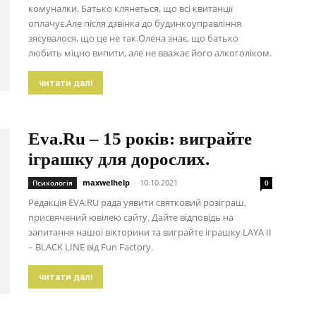
комуналки. Батько клянеться, що всі квитанції
оплачує.Але після дзвінка до будинкоуправління
зясувалося, що це не так.Олена знає, що батько
любить міцно випити, але не вважає його алкоголіком.
читати далі
Eva.Ru – 15 років: виграйте
іграшку для дорослих.
maxwelhelp
-
10.10.2021
Психологія
0
Редакція EVA.RU рада уявити святковий розіграш,
присвячений ювілею сайту. Дайте відповідь на
запитання нашої вікторини та виграйте іграшку LAYA II
– BLACK LINE від Fun Factory.
читати далі