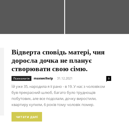
Відверта сповідь матері, чия
доросла дочка не планує
створювати свою сімю.
maxwelhelp
-
31.12.2021
Психологія
0
Їй уже 35, народила я її рано - в 19. У нас з чоловіком
був прекрасний шлюб, багато було труднощів
побутових, але все подолали, дочку виростили,
квартиру купили, 6 років тому чоловік помер.
читати далі