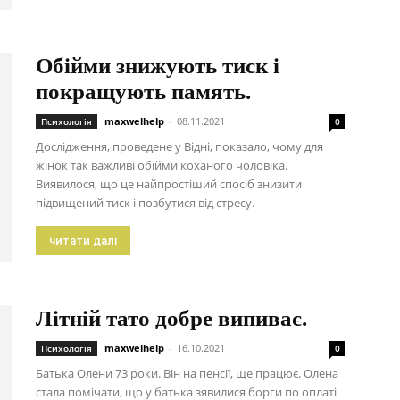
Обійми знижують тиск і
покращують память.
maxwelhelp
-
08.11.2021
Психологія
0
Дослідження, проведене у Відні, показало, чому для
жінок так важливі обійми коханого чоловіка.
Виявилося, що це найпростіший спосіб знизити
підвищений тиск і позбутися від стресу.
читати далі
Літній тато добре випиває.
maxwelhelp
-
16.10.2021
Психологія
0
Батька Олени 73 роки. Він на пенсії, ще працює. Олена
стала помічати, що у батька зявилися борги по оплаті