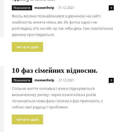
maxwelhelp
-
31.12.2021
Психологія
0
Якось восени познайомився з дівчиною на сайті
знайомств, анкета ніяка, вік 34, фотка одна і не
розгледиш хто на ній, ну так ніби десь там симпатична
дівчина проглядається.
читати далі
10 фаз сімейних відносин.
maxwelhelp
-
27.12.2021
Психологія
0
Спільне життя чоловіка і жінки підкоряються
визначеному ритму: через кожні кілька років
починається нова фаза і кожна з фаз приносить з
собою свої радощі і проблеми.
читати далі