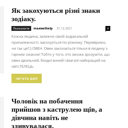
Як закохуються різні знаки
зодіаку.
maxwelhelp
-
31.12.2021
Психологія
0
Кожна людина, залежно своїй зодіакальній
приналежності, закохується по-різному. Перевіримо,
чи так це?;) ОВЕН. Овен закохається тільки в людину з
гарним смаком! Тобто у того, хто зможе зрозуміти, що
овен ідеальний, бездоганний і взагалі найкращий на
світі.ТЕЛЕЦЬ.
читати далі
Чоловік на побачення
прийшов з каструлею щів, а
дівчина навіть не
здивувалася.