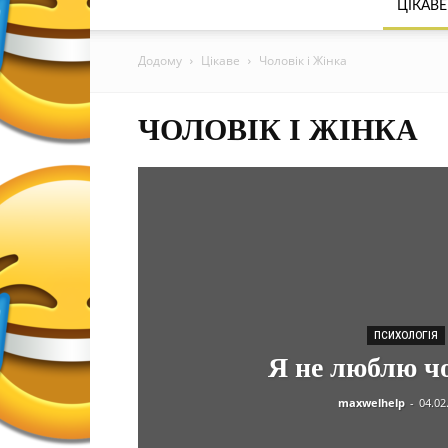
ЦІКАВЕ
Додому
Цікаве
Чоловік і Жінка
ЧОЛОВІК І ЖІНКА
ПСИХОЛОГІЯ
Я не люблю чо
maxwelhelp
-
04.02