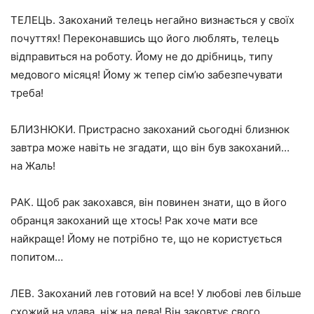
ТЕЛЕЦЬ. Закоханий телець негайно визнається у своїх
почуттях! Переконавшись що його люблять, телець
відправиться на роботу. Йому не до дрібниць, типу
медового місяця! Йому ж тепер сім’ю забезпечувати
треба!
БЛИЗНЮКИ. Пристрасно закоханий сьогодні близнюк
завтра може навіть не згадати, що він був закоханий…
на Жаль!
РАК. Щоб рак закохався, він повинен знати, що в його
обранця закоханий ще хтось! Рак хоче мати все
найкраще! Йому не потрібно те, що не користується
попитом…
ЛЕВ. Закоханий лев готовий на все! У любові лев більше
схожий на удава, ніж на лева! Він заковтує свого