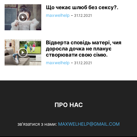
Що чекає шлюб без сексу?.
maxwelhelp
-
31.12.2021
Відверта сповідь матері, чия
доросла дочка не планує
створювати свою сімю.
maxwelhelp
-
31.12.2021
ПРО НАС
зв'язатися з нами:
MAXWELHELP@GMAIL.COM