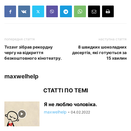
попередня стаття
наступна стаття
Tvzavr зібрав рекордну
8 швидких шоколадних
чергу на відкриття
десертів, які готуються за
безкоштовного кінотеатру.
15 хвилин
maxwelhelp
СТАТТІ ПО ТЕМІ
Я не люблю чоловіка.
maxwelhelp
-
04.02.2022