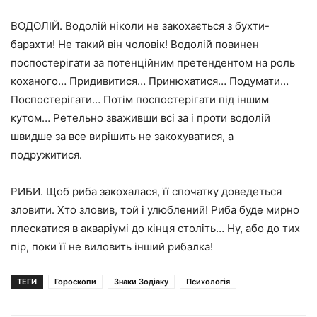
ВОДОЛІЙ. Водолій ніколи не закохається з бухти-
барахти! Не такий він чоловік! Водолій повинен
поспостерігати за потенційним претендентом на роль
коханого… Придивитися… Принюхатися… Подумати…
Поспостерігати… Потім поспостерігати під іншим
кутом… Ретельно зваживши всі за і проти водолій
швидше за все вирішить не закохуватися, а
подружитися.
РИБИ. Щоб риба закохалася, її спочатку доведеться
зловити. Хто зловив, той і улюблений! Риба буде мирно
плескатися в акваріумі до кінця століть… Ну, або до тих
пір, поки її не виловить інший рибалка!
ТЕГИ
Гороскопи
Знаки Зодіаку
Психологія