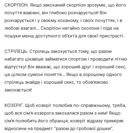
СКОРПІОН. Якщо закоханий скорпіон зрозуміє, що його
почуття взаємні, він глибоко розчарується! Він
розчарується і у своєму коханому, і своїх почуттях, і в
любові взагалі… Скорпіон негайно охолоне і піде на
пошуки менш доступного об’єкта для своєї пристрасті.
СТРІЛЕЦЬ. Стрілець закохується тому, що разом
набагато цікавіше займатися спортом і проводити літню
відпустку! Він вважає, що хороший друг і хороший секс,
це цілком сумісні поняття… Якщо в хорошому одного
стрілець знайде і хороший секс, то обов’язково
закохається!
КОЗЕРІГ. Щоб козеріг полюбив по-справжньому, треба,
щоб вся сім’я козерога закохалася разом з ним! Якщо
сім’я полюбить його обранця, козеріг відразу приміряє
відносини на предмет “разом до гробової дошки”.