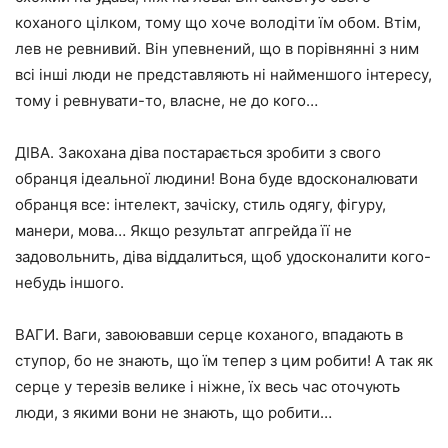
коханого цілком, тому що хоче володіти їм обом. Втім,
лев не ревнивий. Він упевнений, що в порівнянні з ним
всі інші люди не представляють ні найменшого інтересу,
тому і ревнувати-то, власне, не до кого…
ДІВА. Закохана діва постарається зробити з свого
обранця ідеальної людини! Вона буде вдосконалювати
обранця все: інтелект, зачіску, стиль одягу, фігуру,
манери, мова… Якщо результат апгрейда її не
задовольнить, діва віддалиться, щоб удосконалити кого-
небудь іншого.
ВАГИ. Ваги, завоювавши серце коханого, впадають в
ступор, бо не знають, що їм тепер з цим робити! А так як
серце у терезів велике і ніжне, їх весь час оточують
люди, з якими вони не знають, що робити…