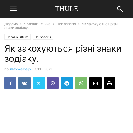
THULE
Додому
Чоловік і Жінка
Психологія
Як закохуються різні
знаки зодіаку.
Чоловік і Жінка
Психологія
Як закохуються різні знаки
зодіаку.
по
maxwelhelp
-
31.12.2021