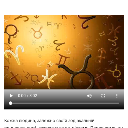
Кожна людина, залежно своїй зодіакальній
приналежності, закохується по-різному. Перевіримо, чи