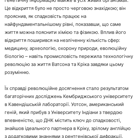
генетичну інформацію майже в усіх живих організмах.
Це відкриття було не просто черговою знахідкою; він
прояснив, як спадковість працює на
найфундаментальнішому рівні, показавши, що саме
життя можна пояснити хімією та фізикою. Вплив його
відкриття поширився на незліченну кількість сфер:
медицину, археологію, охорону природи, еволюційну
біологію – навіть промисловість пережила технологічну
революцію за життя Ватсона та Кріка завдяки цьому
розумінню.
Їх справді революційне досягнення стало результатом
багаторічних досліджень Кембриджського університету
в Кавендішській лабораторії. Уотсон, американський
геній, який прибув з Університету Індіани з твердою
впевненістю, що ДНК містить ключ до спадковості,
знайшов ідеального партнера в Кріку, зрілому англійцю
з додатковими знаннями з рентгенівської дифракції.