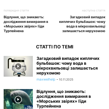
попередня стаття
наступна стаття
Відлуння, що зникають:
Загадковий випадок
дослідження вимирання в
киплячих бульбашок: чому
«Морських звірях» Іїди
вода в мікрохвильовці
Турпейнена
залишається нерухомою
СТАТТІ ПО ТЕМІ
Загадковий випадок киплячих
бульбашок: чому вода в
мікрохвильовці залишається
нерухомою
maxwelhelp
-
10.11.2025
Відлуння, що зникають:
дослідження вимирання в
«Морських звірях» Іїди
Турпейнена