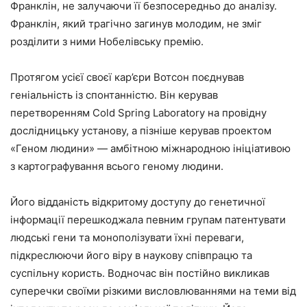
Франклін, не залучаючи її безпосередньо до аналізу.
Франклін, який трагічно загинув молодим, не зміг
розділити з ними Нобелівську премію.
Протягом усієї своєї кар’єри Вотсон поєднував
геніальність із спонтанністю. Він керував
перетворенням Cold Spring Laboratory на провідну
дослідницьку установу, а пізніше керував проектом
«Геном людини» — амбітною міжнародною ініціативою
з картографування всього геному людини.
Його відданість відкритому доступу до генетичної
інформації перешкоджала певним групам патентувати
людські гени та монополізувати їхні переваги,
підкреслюючи його віру в наукову співпрацю та
суспільну користь. Водночас він постійно викликав
суперечки своїми різкими висловлюваннями на теми від