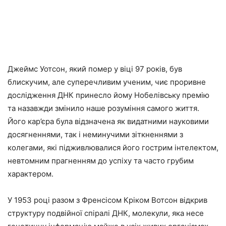
Джеймс Уотсон, який помер у віці 97 років, був
блискучим, але суперечливим ученим, чиє проривне
дослідження ДНК принесло йому Нобелівську премію
та назавжди змінило наше розуміння самого життя.
Його кар’єра була відзначена як видатними науковими
досягненнями, так і неминучими зіткненнями з
колегами, які підживлювалися його гострим інтелектом,
невтомним прагненням до успіху та часто грубим
характером.
У 1953 році разом з Френсісом Кріком Вотсон відкрив
структуру подвійної спіралі ДНК, молекули, яка несе