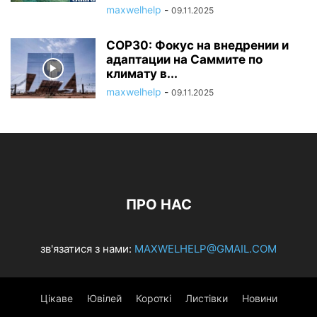
maxwelhelp
-
09.11.2025
COP30: Фокус на внедрении и
адаптации на Саммите по
климату в...
maxwelhelp
-
09.11.2025
ПРО НАС
зв'язатися з нами:
MAXWELHELP@GMAIL.COM
Цікаве
Ювілей
Короткі
Листівки
Новини