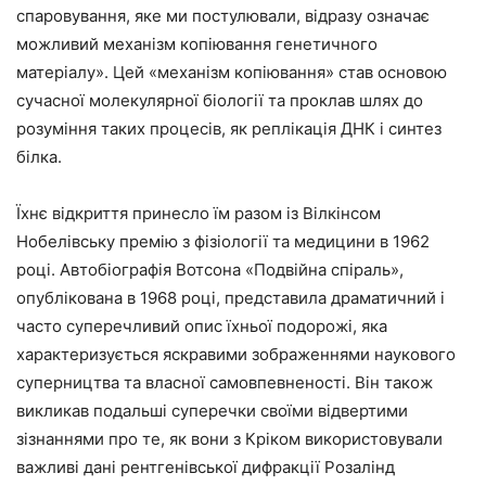
спаровування, яке ми постулювали, відразу означає
можливий механізм копіювання генетичного
матеріалу». Цей «механізм копіювання» став основою
сучасної молекулярної біології та проклав шлях до
розуміння таких процесів, як реплікація ДНК і синтез
білка.
Їхнє відкриття принесло їм разом із Вілкінсом
Нобелівську премію з фізіології та медицини в 1962
році. Автобіографія Вотсона «Подвійна спіраль»,
опублікована в 1968 році, представила драматичний і
часто суперечливий опис їхньої подорожі, яка
характеризується яскравими зображеннями наукового
суперництва та власної самовпевненості. Він також
викликав подальші суперечки своїми відвертими
зізнаннями про те, як вони з Кріком використовували
важливі дані рентгенівської дифракції Розалінд