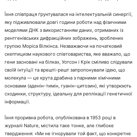
Їхня співпраця ґрунтувалася на інтелектуальній синергії,
яку підживлювали довгі години роботи над фізичними
моделями ДНК з використанням даних, отриманих із
рентгенівських дифракційних зображень, зроблених
групою Моріса Вілкінса. Незважаючи на початковий
скептицизм наукового співтовариства, яке вважало, що
гени засновані на білках, Уотсон і Крік сміливо слідували
своїй інтуїції та врешті-решт запропонували ідею, що
молекула — це крута драбина з парними хімічними
основами (аденін-тимін, гуанін-цитозин), які утворюють
сходинки, структуру, ідеальну для реплікації генетичної
інформації.
Їхня проривна робота, опублікована в 1953 році в
журналі Nature, містила таке тонке, але глибоке
твердження: «Ми не ігнорували той факт, що конкретне