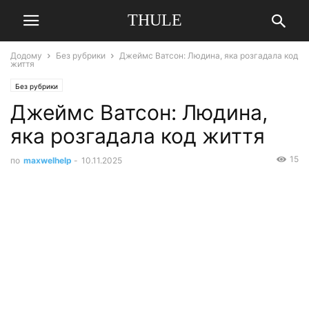
THULE
Додому
Без рубрики
Джеймс Ватсон: Людина, яка розгадала код
життя
Без рубрики
Джеймс Ватсон: Людина,
яка розгадала код життя
15
по
maxwelhelp
-
10.11.2025