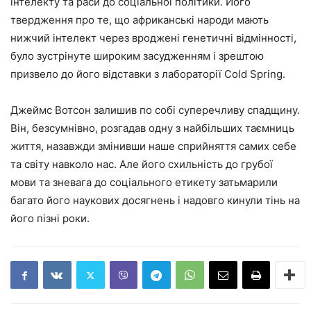
інтелекту та раси до соціальної політики. Його
твердження про те, що африканські народи мають
нижчий інтелект через вроджені генетичні відмінності,
було зустрінуте широким засудженням і зрештою
призвело до його відставки з лабораторії Cold Spring.
Джеймс Вотсон залишив по собі суперечливу спадщину.
Він, безсумнівно, розгадав одну з найбільших таємниць
життя, назавжди змінивши наше сприйняття самих себе
та світу навколо нас. Але його схильність до грубої
мови та зневага до соціального етикету затьмарили
багато його наукових досягнень і надовго кинули тінь на
його пізні роки.