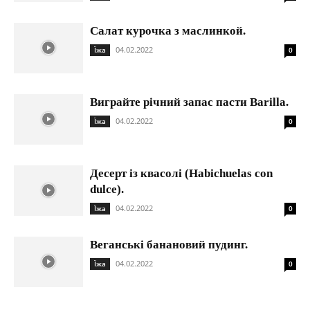
Салат курочка з маслинкой.
04.02.2022
Їжа
0
Виграйте річний запас пасти Barilla.
04.02.2022
Їжа
0
Десерт із квасолі (Habichuelas con
dulce).
04.02.2022
Їжа
0
Веганські банановий пудинг.
04.02.2022
Їжа
0