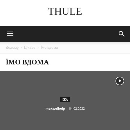
THULE
Додому
Цікаве
Їмо вдома
ЇМО ВДОМА
ЇЖА
maxwelhelp
-
04.02.2022