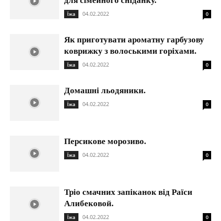
для сімейного сніданку.
04.02.2022
Їжа
0
Як приготувати ароматну гарбузову
коврижку з волоськими горіхами.
04.02.2022
Їжа
0
Домашні льодяники.
04.02.2022
Їжа
0
Персикове морозиво.
04.02.2022
Їжа
0
Тріо смачних запіканок від Раїси
Алибековой.
04.02.2022
Їжа
0