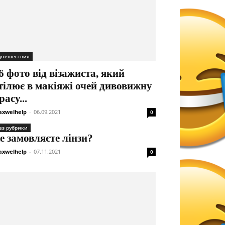
утешествия
6 фото від візажиста, який
тілює в макіяжі очей дивовижну
расу...
xwelhelp
-
06.09.2021
0
ез рубрики
е замовляєте лінзи?
xwelhelp
-
07.11.2021
0