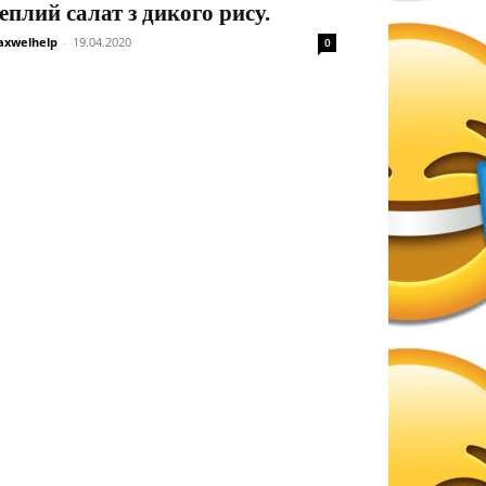
еплий салат з дикого рису.
xwelhelp
-
19.04.2020
0