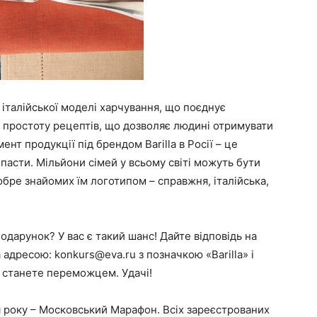
ає італійської моделі харчування, що поєднує
і простоту рецептів, що дозволяє людині отримувати
нт продукції під брендом Barilla в Росії – це
я пасти. Мільйони сімей у всьому світі можуть бути
обре знайомих їм логотипом – справжня, італійська,
дарунок? У вас є такий шанс! Дайте відповідь на
за адресою:
konkurs@eva.ru
з позначкою
«Barilla»
і
и станете переможцем. Удачі!
я року – Московський Марафон. Всіх зареєстрованих