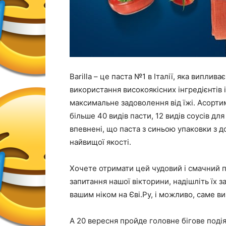
Barilla – це паста №1 в Італії, яка виплив
використання високоякісних інгредієнтів 
максимальне задоволення від їжі. Асортиме
більше 40 видів пасти, 12 видів соусів дл
впевнені, що паста з синьою упаковки з д
найвищої якості.
Хочете отримати цей чудовий і смачний по
запитання нашої вікторини, надішліть їх 
вашим ніком на Єві.Ру, і можливо, саме в
А 20 вересня пройде головне бігове поді