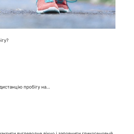
ігу?
дистанцію пробігу на…
 закрити вуглеводне вікно і заповнити гликогеновый