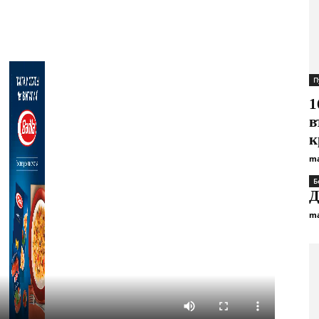
П
1
в
к
ma
Б
Д
ma