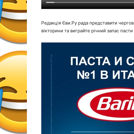
Редакція Єви.Ру рада представити чергови
вікторини та виграйте річний запас пасти B