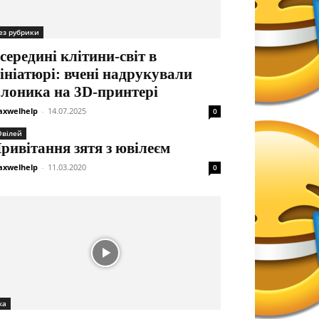
ез рубрики
середині клітини-світ в
ініатюрі: вчені надрукували
лоника на 3D-принтері
xwelhelp
-
14.07.2025
0
вілей
ривітання зятя з ювілеєм
xwelhelp
-
11.03.2020
0
жа