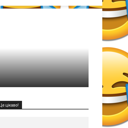
Це цікаво!