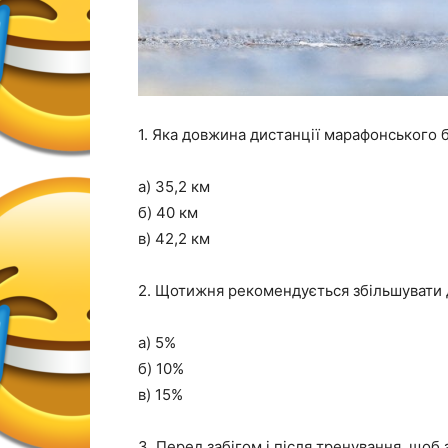
1. Яка довжина дистанції марафонського б
а) 35,2 км
б) 40 км
в) 42,2 км
2. Щотижня рекомендується збільшувати 
а) 5%
б) 10%
в) 15%
3. Перед забігом і після тренування, щоб