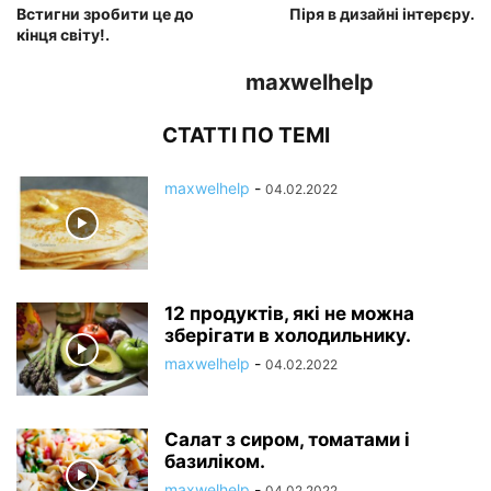
Встигни зробити це до
Піря в дизайні інтерєру.
кінця світу!.
maxwelhelp
СТАТТІ ПО ТЕМІ
maxwelhelp
-
04.02.2022
12 продуктів, які не можна
зберігати в холодильнику.
maxwelhelp
-
04.02.2022
Салат з сиром, томатами і
базиліком.
maxwelhelp
-
04.02.2022