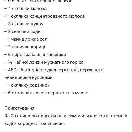
– 0,5 кг м’якою червоної квасолі
– 4 склянки молока
– 1 склянка концентрованого молока
– 3 склянки цукру
– 2 склянки води
– 1 чайна ложка солі
– 2 палички кориці
– 6 нирок запашної гвоздики
– ½ Чайної ложки мускатного горіха
– 450 г батату (солодкої картоплі), нарізаного
невеликими кубиками
– 1 склянку родзинок
– 6 столових ложок вершкового масла
Приготування
За 3 години до приготування замочити квасолю в теплій
воді з корицею і гвоздикою.