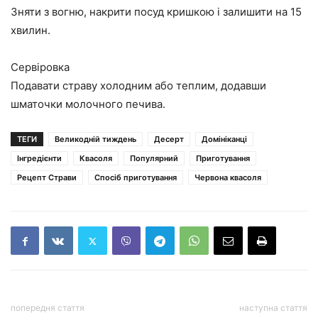
Зняти з вогню, накрити посуд кришкою і залишити на 15
хвилин.
Сервіровка
Подавати страву холодним або теплим, додавши
шматочки молочного печива.
ТЕГИ
Великодній тиждень
Десерт
Домініканці
Інгредієнти
Квасоля
Популярний
Приготування
Рецепт Страви
Спосіб приготування
Червона квасоля
попередня стаття
наступна стаття