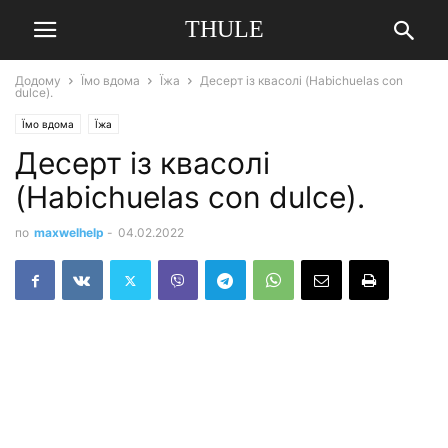
THULE
Додому
Їмо вдома
Їжа
Десерт із квасолі (Habichuelas con
dulce).
Їмо вдома
Їжа
Десерт із квасолі
(Habichuelas con dulce).
по
maxwelhelp
-
04.02.2022