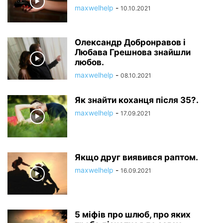
maxwelhelp
-
10.10.2021
Олександр Добронравов і
Любава Грешнова знайшли
любов.
maxwelhelp
-
08.10.2021
Як знайти коханця після 35?.
maxwelhelp
-
17.09.2021
Якщо друг виявився раптом.
maxwelhelp
-
16.09.2021
5 міфів про шлюб, про яких