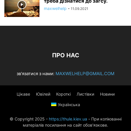
треба дізнатися до загсу.
maxwelhelp
-
11.09.2021
ПРО НАС
зв'язатися з нами:
MAXWELHELP@GMAIL.COM
Цікаве
Ювілей
Короткі
Листівки
Новини
Українська
© Copyright 2025 -
https://thule.kiev.ua
- При копіюванні
матеріалів посилання на сайт обов'язкове.