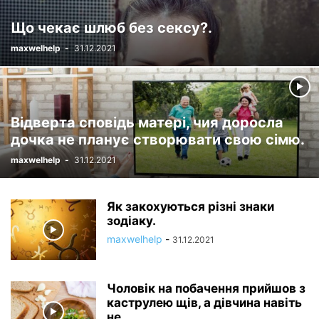
Що чекає шлюб без сексу?.
maxwelhelp
-
31.12.2021
Відверта сповідь матері, чия доросла
дочка не планує створювати свою сімю.
maxwelhelp
-
31.12.2021
Як закохуються різні знаки
зодіаку.
maxwelhelp
-
31.12.2021
Чоловік на побачення прийшов з
каструлею щів, а дівчина навіть
не...