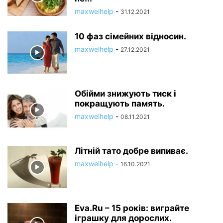
maxwelhelp
-
31.12.2021
10 фаз сімейних відносин.
maxwelhelp
-
27.12.2021
Обійми знижують тиск і
покращують память.
maxwelhelp
-
08.11.2021
Літній тато добре випиває.
maxwelhelp
-
16.10.2021
Eva.Ru – 15 років: виграйте
іграшку для дорослих.