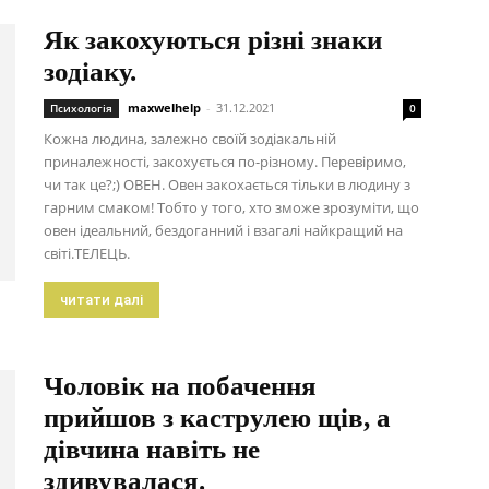
Як закохуються різні знаки
зодіаку.
maxwelhelp
-
31.12.2021
Психологія
0
Кожна людина, залежно своїй зодіакальній
приналежності, закохується по-різному. Перевіримо,
чи так це?;) ОВЕН. Овен закохається тільки в людину з
гарним смаком! Тобто у того, хто зможе зрозуміти, що
овен ідеальний, бездоганний і взагалі найкращий на
світі.ТЕЛЕЦЬ.
читати далі
Чоловік на побачення
прийшов з каструлею щів, а
дівчина навіть не
здивувалася.