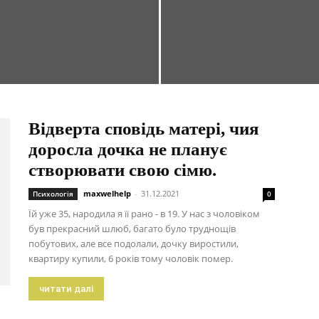
Відверта сповідь матері, чия
доросла дочка не планує
створювати свою сімю.
maxwelhelp
-
31.12.2021
Психологія
0
Їй уже 35, народила я її рано - в 19. У нас з чоловіком
був прекрасний шлюб, багато було труднощів
побутових, але все подолали, дочку виростили,
квартиру купили, 6 років тому чоловік помер.
читати далі