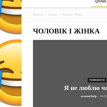
ЦІКАВЕ
Додому
Цікаве
Чоловік і Жінка
ЧОЛОВІК І ЖІНКА
ПСИХОЛОГІЯ
Я не люблю чо
maxwelhelp
-
04.02