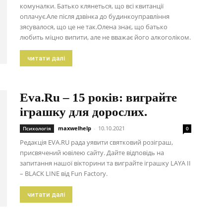
комуналки. Батько клянеться, що всі квитанції
оплачує.Але після дзвінка до будинкоуправління
зясувалося, що це не так.Олена знає, що батько
любить міцно випити, але не вважає його алкоголіком.
читати далі
Eva.Ru – 15 років: виграйте
іграшку для дорослих.
maxwelhelp
-
10.10.2021
Психологія
0
Редакція EVA.RU рада уявити святковий розіграш,
присвячений ювілею сайту. Дайте відповідь на
запитання нашої вікторини та виграйте іграшку LAYA II
– BLACK LINE від Fun Factory.
читати далі