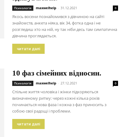
maxwelhelp
-
31.12.2021
Психологія
0
Якось восени познайомився з дівчиною на сайті
знайомств, анкета ніяка, вік 34, фотка одна і не
розгледиш хто на ній, ну так ніби десь там симпатична
дівчина проглядається.
читати далі
10 фаз сімейних відносин.
maxwelhelp
-
27.12.2021
Психологія
0
Спільне життя чоловіка і жінки підкоряються
визначеному ритму: через кожні кілька років
починається нова фаза і кожна з фаз приносить з
собою свої радощі і проблеми.
читати далі