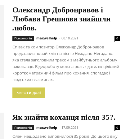
Олександр Добронравов і
Любава Грешнова знайшли
любов.
maxwelhelp
-
08.10.2021
Психологія
0
Співак та композитор Олександр Добронравов
представив новий кліп на пісню Неждано-Негадано,
яка стала заголовним треком з майбутнього альбому
виконавця. Відеороботу можна розглядати, як цілісний
короткометражний фільм про кохання, спогадах і
людських взаєминах.
читати далі
Як знайти коханця після 35?.
maxwelhelp
-
17.09.2021
Психологія
0
Олені нещодавно виповнилося 35 років. До цього віку