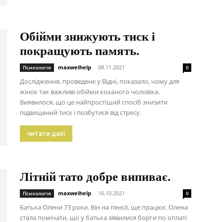
Обійми знижують тиск і
покращують память.
maxwelhelp
-
08.11.2021
Психологія
0
Дослідження, проведене у Відні, показало, чому для
жінок так важливі обійми коханого чоловіка.
Виявилося, що це найпростіший спосіб знизити
підвищений тиск і позбутися від стресу.
читати далі
Літній тато добре випиває.
maxwelhelp
-
16.10.2021
Психологія
0
Батька Олени 73 роки. Він на пенсії, ще працює. Олена
стала помічати, що у батька зявилися борги по оплаті