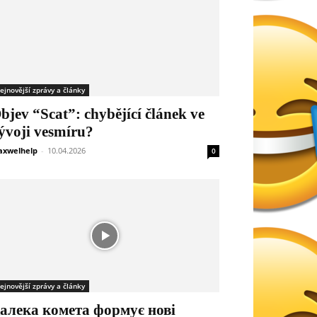
ejnovější zprávy a články
bjev “Scat”: chybějící článek ve
ývoji vesmíru?
xwelhelp
-
10.04.2026
0
ejnovější zprávy a články
алека комета формує нові