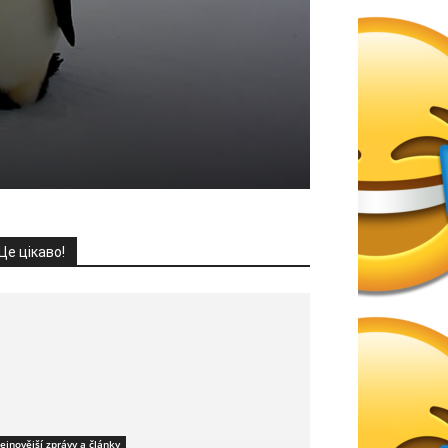
Це цікаво!
ejnovější zprávy a články