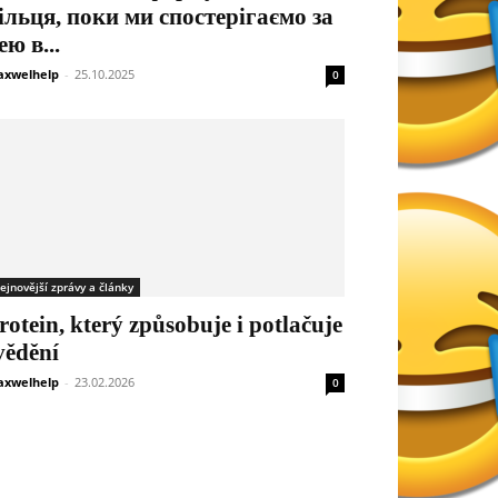
ільця, поки ми спостерігаємо за
ею в...
xwelhelp
-
25.10.2025
0
ejnovější zprávy a články
rotein, který způsobuje i potlačuje
vědění
xwelhelp
-
23.02.2026
0