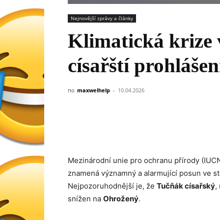
Nejnovější zprávy a články
Klimatická krize 
císařští prohláše
по
maxwelhelp
-
10.04.2026
Mezinárodní unie pro ochranu přírody (IUCN
znamená významný a alarmující posun ve st
Nejpozoruhodnější je, že
Tučňák císařský
,
snížen na
Ohrožený
.