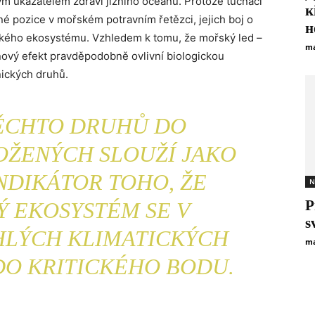
kým ukazatelem zdraví jižního oceánu. Protože tučňáci
к
šné pozice v mořském potravním řetězci, jejich boj o
н
tického ekosystému. Vzhledem k tomu, že mořský led –
ma
inový efekt pravděpodobně ovlivní biologickou
nických druhů.
ĚCHTO DRUHŮ DO
OŽENÝCH SLOUŽÍ JAKO
NDIKÁTOR TOHO, ŽE
N
P
Ý EKOSYSTÉM SE V
s
LÝCH KLIMATICKÝCH
ma
DO KRITICKÉHO BODU.