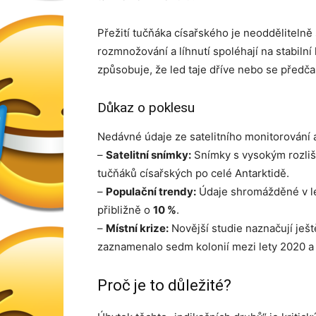
Přežití tučňáka císařského je neoddělitelně
rozmnožování a líhnutí spoléhají na stabiln
způsobuje, že led taje dříve nebo se předč
Důkaz o poklesu
Nedávné údaje ze satelitního monitorování a
–
Satelitní snímky:
Snímky s vysokým rozliše
tučňáků císařských po celé Antarktidě.
–
Populační trendy:
Údaje shromážděné v le
přibližně o
10 %
.
–
Místní krize:
Novější studie naznačují ješt
zaznamenalo sedm kolonií mezi lety 2020 
Proč je to důležité?