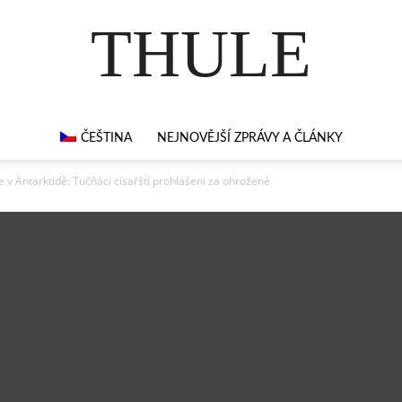
THULE
ČEŠTINA
NEJNOVĚJŠÍ ZPRÁVY A ČLÁNKY
ze v Antarktidě: Tučňáci císařští prohlášeni za ohrožené