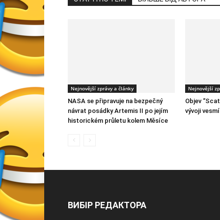
Nejnovější zprávy a články
Nejnovější zp
NASA se připravuje na bezpečný
Objev “Scat”
návrat posádky Artemis II po jejím
vývoji vesm
historickém průletu kolem Měsíce
ВИБІР РЕДАКТОРА