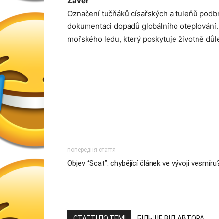
Závěr
Označení tučňáků císařských a tuleňů podb
dokumentaci dopadů globálního oteplování.
mořského ledu, který poskytuje životně důlež
попередня стаття
Objev “Scat”: chybějící článek ve vývoji vesmíru
СТАТТІ ПО ТЕМІ
БІЛЬШЕ ВІД АВТОРА