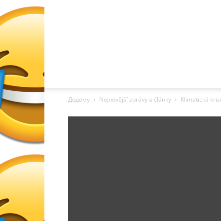
Додому
Nejnovější zprávy a články
Klimatická kri