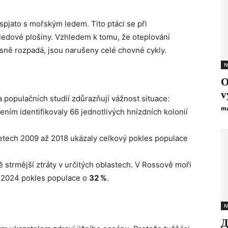
 spjato s mořským ledem. Tito ptáci se při
í ledové plošiny. Vzhledem k tomu, že oteplování
asně rozpadá, jsou narušeny celé chovné cykly.
N
O
v
 populačních studií zdůrazňují vážnost situace:
ma
ním identifikovaly 66 jednotlivých hnízdních kolonií
tech 2009 až 2018 ukázaly celkový pokles populace
ě strmější ztráty v určitých oblastech. V Rossově moři
a 2024 pokles populace o
32 %
.
N
Д