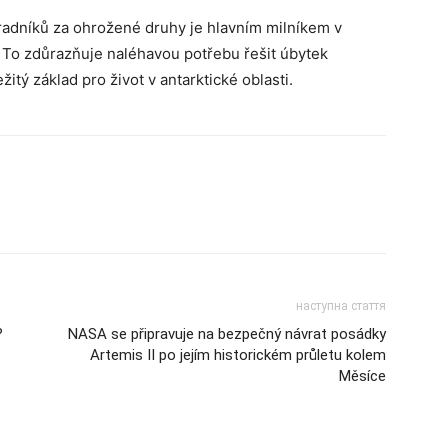
radníků za ohrožené druhy je hlavním milníkem v
 To zdůrazňuje naléhavou potřebu řešit úbytek
itý základ pro život v antarktické oblasti.
наступна стаття
?
NASA se připravuje na bezpečný návrat posádky
Artemis II po jejím historickém průletu kolem
Měsíce