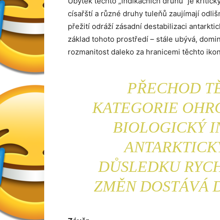
Úbytek těchto „indikačních druhů“ je kritic
císařští a různé druhy tuleňů zaujímají odli
přežití odráží zásadní destabilizaci antark
základ tohoto prostředí – stále ubývá, dom
rozmanitost daleko za hranicemi těchto iko
PŘECHOD T
KATEGORIE OHR
BIOLOGICKÝ I
ANTARKTICK
DŮSLEDKU RYCH
ZMĚN DOSTÁVÁ 