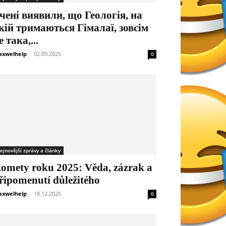
чені виявили, що Геологія, на
кій тримаються Гімалаї, зовсім
е така,...
xwelhelp
-
02.09.2025
0
ejnovější zprávy a články
omety roku 2025: Věda, zázrak a
řipomenutí důležitého
xwelhelp
-
18.12.2025
0