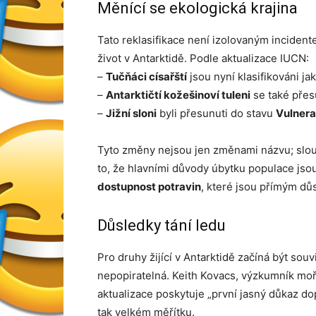
Měnící se ekologická krajina
Tato reklasifikace není izolovaným incident
život v Antarktidě. Podle aktualizace IUCN:
–
Tučňáci císařští
jsou nyní klasifikováni ja
–
Antarktičtí kožešinoví tuleni
se také přes
–
Jižní sloni
byli přesunuti do stavu
Vulnera
Tyto změny nejsou jen změnami názvu; slouž
to, že hlavními důvody úbytku populace jso
dostupnost potravin
, které jsou přímým dů
Důsledky tání ledu
Pro druhy žijící v Antarktidě začíná být sou
nepopiratelná. Keith Kovacs, výzkumník moř
aktualizace poskytuje „první jasný důkaz d
tak velkém měřítku.