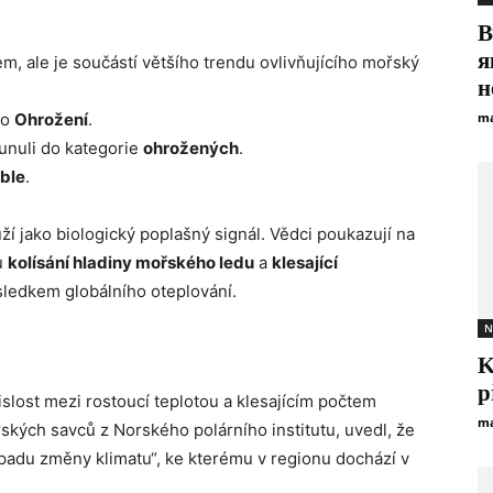
В
я
em, ale je součástí většího trendu ovlivňujícího mořský
н
ko
Ohrožení
.
ma
unuli do kategorie
ohrožených
.
ble
.
í jako biologický poplašný signál. Vědci poukazují na
u
kolísání hladiny mořského ledu
a
klesající
sledkem globálního oteplování.
N
K
p
vislost mezi rostoucí teplotou a klesajícím počtem
ma
ských savců z Norského polárního institutu, uvedl, že
opadu změny klimatu“, ke kterému v regionu dochází v