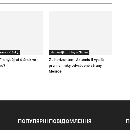
rávy a články
Nejnovější zprávy a články
: chybějící článek ve
Za horizontem: Artemis II vysílá
íru?
první snímky odvrácené strany
Měsíce
ПОПУЛЯРНІ ПОВІДОМЛЕННЯ
П