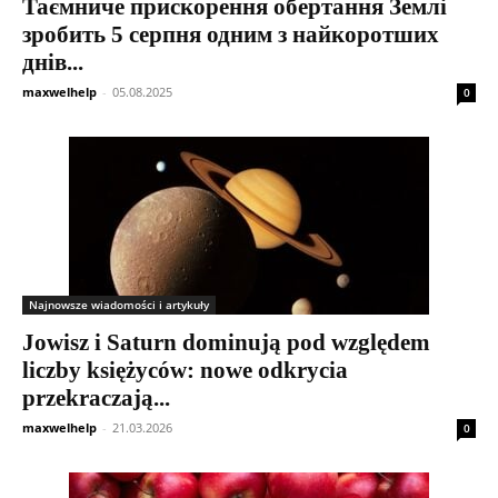
Таємниче прискорення обертання Землі
зробить 5 серпня одним з найкоротших
днів...
maxwelhelp
-
05.08.2025
0
Najnowsze wiadomości i artykuły
Jowisz i Saturn dominują pod względem
liczby księżyców: nowe odkrycia
przekraczają...
maxwelhelp
-
21.03.2026
0