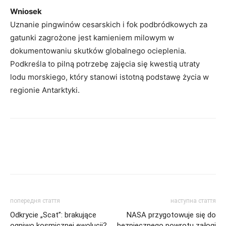
Wniosek
Uznanie pingwinów cesarskich i fok podbródkowych za
gatunki zagrożone jest kamieniem milowym w
dokumentowaniu skutków globalnego ocieplenia.
Podkreśla to pilną potrzebę zajęcia się kwestią utraty
lodu morskiego, który stanowi istotną podstawę życia w
regionie Antarktyki.
попередня стаття
наступна стаття
Odkrycie „Scat”: brakujące
NASA przygotowuje się do
ogniwo kosmicznej ewolucji?
bezpiecznego powrotu załogi