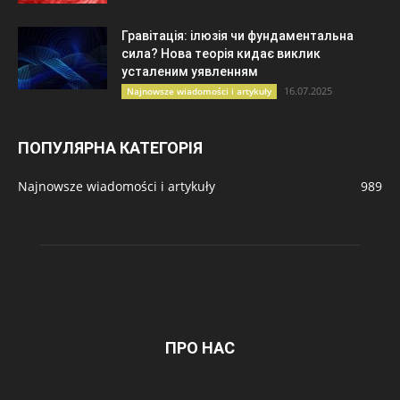
Гравітація: ілюзія чи фундаментальна
сила? Нова теорія кидає виклик
усталеним уявленням
16.07.2025
Najnowsze wiadomości i artykuły
ПОПУЛЯРНА КАТЕГОРІЯ
Najnowsze wiadomości i artykuły
989
ПРО НАС