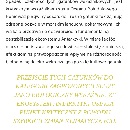
Spadek liczebności tych „gatunków wskaźnikowych” jest
krytycznym wskaźnikiem stanu Oceanu Południowego.
Ponieważ pingwiny cesarskie i różne gatunki fok zajmują
odrębne pozycje w morskim łańcuchu pokarmowym, ich
walka o przetrwanie odzwierciedla fundamentalną
destabilizację ekosystemu Antarktyki. W miarę jak lód
morski – podstawa tego środowiska – stale się zmniejsza,
efekt domina prawdopodobnie wpłynie na różnorodność
biologiczną daleko wykraczającą poza te kultowe gatunki.
PRZEJŚCIE TYCH GATUNKÓW DO
KATEGORII ZAGROŻONYCH SŁUŻY
JAKO BIOLOGICZNY WSKAŹNIK, ŻE
EKOSYSTEM ANTARKTYKI OSIĄGA
PUNKT KRYTYCZNY Z POWODU
SZYBKICH ZMIAN KLIMATYCZNYCH.