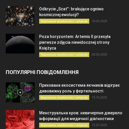
Odkrycie „Scat”: brakujące ogniwo
kosmicznej ewolucji?
10.04.2026
Najnowsze wiadomości i artykuły
Poza horyzontem: Artemis II przesyła
pierwsze zdjęcia niewidocznej strony
Księżyca
08.04.2026
Najnowsze wiadomości i artykuły
ПОПУЛЯРНІ ПОВІДОМЛЕННЯ
Прихована екосистема яєчників відіграє
дивовижну роль у фертильності
19.10.2025
Najnowsze wiadomości i artykuły
Менструальна кров: невичерпне джерело
інформації для медичної діагностики
15.07.2025
Najnowsze wiadomości i artykuły