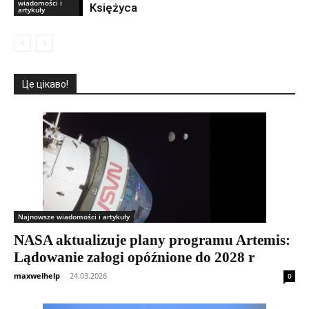
wiadomości i
Księżyca
artykuły
Це цікаво!
Najnowsze wiadomości i artykuły
NASA aktualizuje plany programu Artemis:
Lądowanie załogi opóźnione do 2028 r
maxwelhelp
-
24.03.2026
0