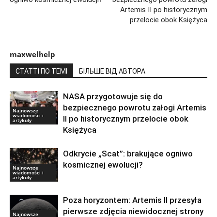
Artemis II po historycznym
przelocie obok Księżyca
maxwelhelp
СТАТТІ ПО ТЕМІ
БІЛЬШЕ ВІД АВТОРА
NASA przygotowuje się do
bezpiecznego powrotu załogi Artemis
Najnowsze
wiadomości i
II po historycznym przelocie obok
artykuły
Księżyca
Odkrycie „Scat”: brakujące ogniwo
kosmicznej ewolucji?
Najnowsze
wiadomości i
artykuły
Poza horyzontem: Artemis II przesyła
pierwsze zdjęcia niewidocznej strony
Najnowsze