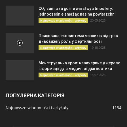
CO₂ zamraża górne warstwy atmosfery,
jednocześnie smażąc nas na powierzchni
20.05.2026
Najnowsze wiadomości i artykuły
Прихована екосистема яєчників відіграє
дивовижну роль у фертильності
19.10.2025
Najnowsze wiadomości i artykuły
Менструальна кров: невичерпне джерело
інформації для медичної діагностики
15.07.2025
Najnowsze wiadomości i artykuły
ПОПУЛЯРНА КАТЕГОРІЯ
Najnowsze wiadomości i artykuły
1134