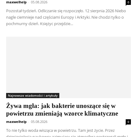
maxwelhelp
-
05.08.2026
0
Pozostał tydzień. Odliczanie się rozpoczęło. 12 sierpnia 2026 Niebo
nagle ciemnieje nad częściami Europy i Arktyki. Nie chodzi tylko o
pochmurny dzień. Księżyc przejdzie...
Najnowsze wiadomości i artykuły
Żywa mgła: jak bakterie unoszące się w
powietrzu zmieniają wzorce klimatyczne
maxwelhelp
-
05.08.2026
0
To nie tylko woda wisząca w powietrzu. Tam jest życie. Przez
dziesięciolecia naukowcy zajmujący się atmosferą postrzegali mgłę i