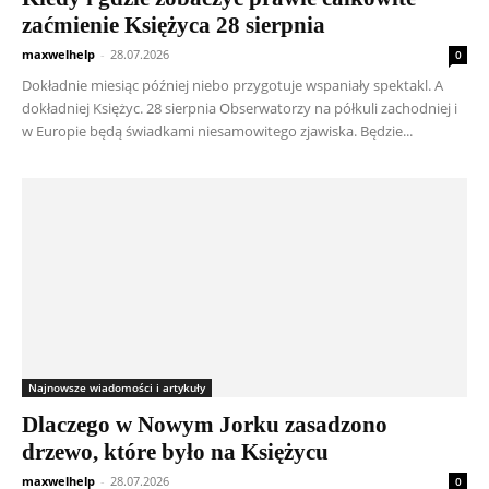
zaćmienie Księżyca 28 sierpnia
maxwelhelp
-
28.07.2026
0
Dokładnie miesiąc później niebo przygotuje wspaniały spektakl. A
dokładniej Księżyc. 28 sierpnia Obserwatorzy na półkuli zachodniej i
w Europie będą świadkami niesamowitego zjawiska. Będzie...
Najnowsze wiadomości i artykuły
Dlaczego w Nowym Jorku zasadzono
drzewo, które było na Księżycu
maxwelhelp
-
28.07.2026
0