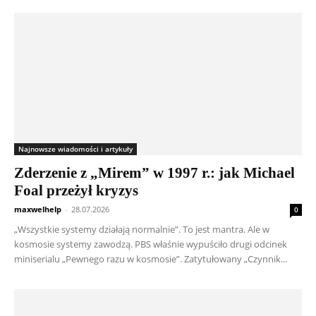
Najnowsze wiadomości i artykuły
Zderzenie z „Mirem” w 1997 r.: jak Michael
Foal przeżył kryzys
maxwelhelp
-
28.07.2026
0
„Wszystkie systemy działają normalnie”. To jest mantra. Ale w
kosmosie systemy zawodzą. PBS właśnie wypuściło drugi odcinek
miniserialu „Pewnego razu w kosmosie”. Zatytułowany „Czynnik...