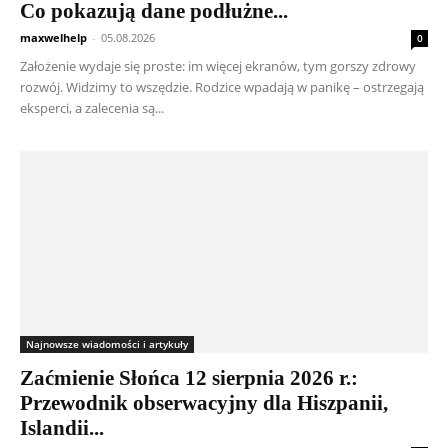
Co pokazują dane podłużne...
maxwelhelp
-
05.08.2026
0
Założenie wydaje się proste: im więcej ekranów, tym gorszy zdrowy
rozwój. Widzimy to wszędzie. Rodzice wpadają w panikę – ostrzegają
eksperci, a zalecenia są...
Najnowsze wiadomości i artykuły
Zaćmienie Słońca 12 sierpnia 2026 r.:
Przewodnik obserwacyjny dla Hiszpanii,
Islandii...