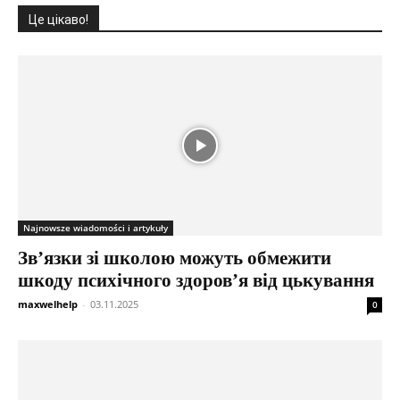
Це цікаво!
Najnowsze wiadomości i artykuły
Зв’язки зі школою можуть обмежити
шкоду психічного здоров’я від цькування
maxwelhelp
-
03.11.2025
0