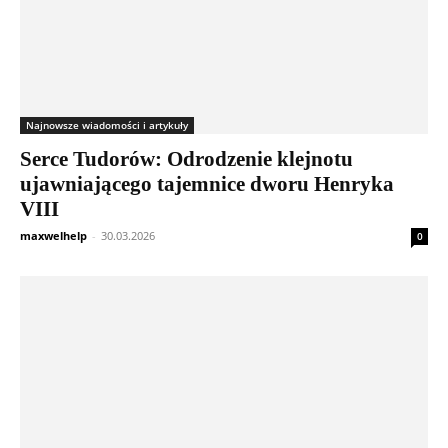
Najnowsze wiadomości i artykuły
Serce Tudorów: Odrodzenie klejnotu
ujawniającego tajemnice dworu Henryka
VIII
maxwelhelp
-
30.03.2026
0