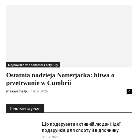
Najnowsze wiadomości i artykuły
Ostatnia nadzieja Notterjacka: bitwa o
przetrwanie w Cumbrii
maxwelhelp
-
14.07.2026
0
Рекомендуемо
Що подарувати активній людині: ідеї
подарунків для спорту й відпочинку
31.07.2026