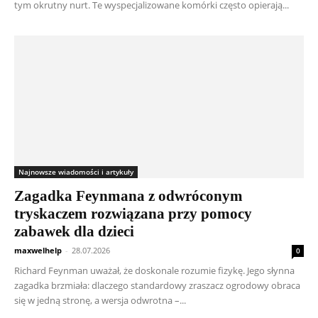
tym okrutny nurt. Te wyspecjalizowane komórki często opierają...
Najnowsze wiadomości i artykuły
Zagadka Feynmana z odwróconym
tryskaczem rozwiązana przy pomocy
zabawek dla dzieci
maxwelhelp
-
28.07.2026
0
Richard Feynman uważał, że doskonale rozumie fizykę. Jego słynna
zagadka brzmiała: dlaczego standardowy zraszacz ogrodowy obraca
się w jedną stronę, a wersja odwrotna –...