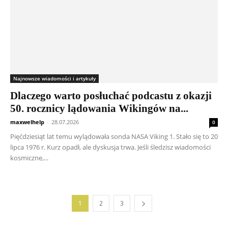
Najnowsze wiadomości i artykuły
Dlaczego warto posłuchać podcastu z okazji
50. rocznicy lądowania Wikingów na...
maxwelhelp
-
28.07.2026
0
Pięćdziesiąt lat temu wylądowała sonda NASA Viking 1. Stało się to 20
lipca 1976 r. Kurz opadł, ale dyskusja trwa. Jeśli śledzisz wiadomości
kosmiczne,...
1
2
3