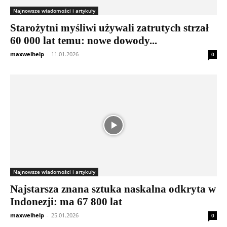
Najnowsze wiadomości i artykuły
Starożytni myśliwi używali zatrutych strzał
60 000 lat temu: nowe dowody...
maxwelhelp
-
11.01.2026
0
Najnowsze wiadomości i artykuły
Najstarsza znana sztuka naskalna odkryta w
Indonezji: ma 67 800 lat
maxwelhelp
-
25.01.2026
0