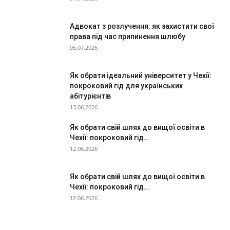
Адвокат з розлучення: як захистити свої
права під час припинення шлюбу
05.07.2026
Як обрати ідеальний університет у Чехії:
покроковий гід для українських
абітурієнтів
13.06.2026
Як обрати свій шлях до вищої освіти в
Чехії: покроковий гід...
12.06.2026
Як обрати свій шлях до вищої освіти в
Чехії: покроковий гід...
12.06.2026