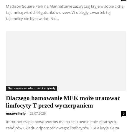
Madison Square Park na Manhattanie zazwyczaj kryje w sobie cichą
tajemnicę wśród 44 gatunków drzew. W ubiegły czwartek tej
tajemnicy nie było widać. Nie...
Najnowsze wiadomości i artykuły
Dlaczego hamowanie MEK może uratować
limfocyty T przed wyczerpaniem
maxwelhelp
-
28.07.2026
0
Immunoterapia nowotworów ma na celu uwolnienie elitarnych
zabójców układu odpornościowego: limfocytów T. Ale kryje się za