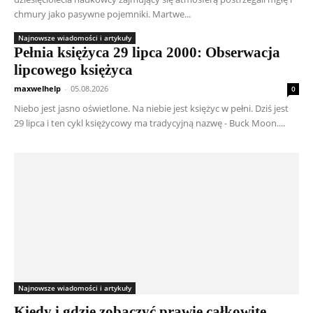
chmury jako pasywne pojemniki. Martwe...
Najnowsze wiadomości i artykuły
Pełnia księżyca 29 lipca 2000: Obserwacja
lipcowego księżyca
maxwelhelp
-
05.08.2026
0
Niebo jest jasno oświetlone. Na niebie jest księżyc w pełni. Dziś jest
29 lipca i ten cykl księżycowy ma tradycyjną nazwę - Buck Moon....
Najnowsze wiadomości i artykuły
Kiedy i gdzie zobaczyć prawie całkowite