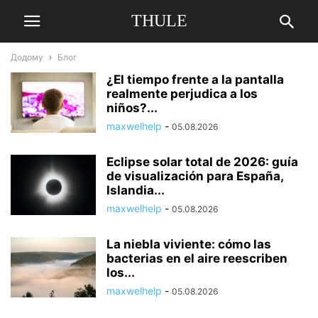
THULE
Додому
Блог
¿El tiempo frente a la pantalla
realmente perjudica a los
niños?...
maxwelhelp
-
05.08.2026
Eclipse solar total de 2026: guía
de visualización para España,
Islandia...
maxwelhelp
-
05.08.2026
La niebla viviente: cómo las
bacterias en el aire reescriben
los...
maxwelhelp
-
05.08.2026