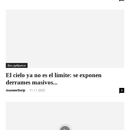
Без рубрики
El cielo ya no es el límite: se exponen
derrames masivos...
maxwelhelp
-
11.11.2025
0