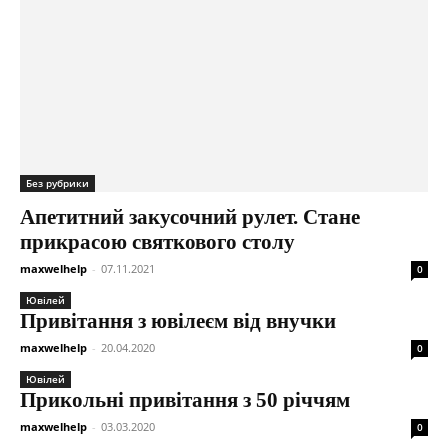
Без рубрики
Апетитний закусочний рулет. Стане
прикрасою святкового столу
maxwelhelp
-
07.11.2021
0
Ювілей
Привітання з ювілеєм від внучки
maxwelhelp
-
20.04.2020
0
Ювілей
Прикольні привітання з 50 річчям
maxwelhelp
-
03.03.2020
0