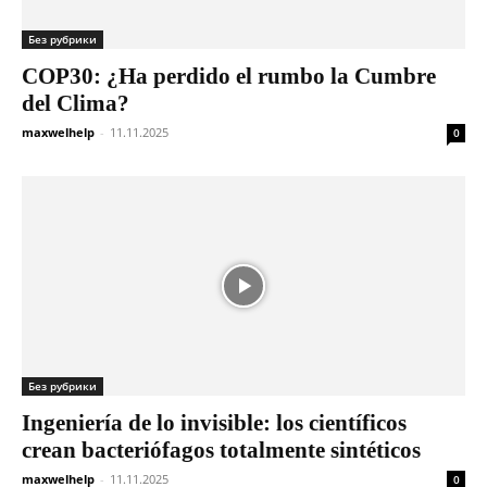
Без рубрики
COP30: ¿Ha perdido el rumbo la Cumbre
del Clima?
maxwelhelp
-
11.11.2025
0
Без рубрики
Ingeniería de lo invisible: los científicos
crean bacteriófagos totalmente sintéticos
maxwelhelp
-
11.11.2025
0