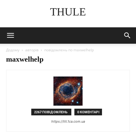
THULE
Додому
авторів
повідомлень по maxwelhelp
maxwelhelp
2267 ПОВІДОМЛЕНЬ
0 КОМЕНТАРІ
https://ttt.1ca.com.ua