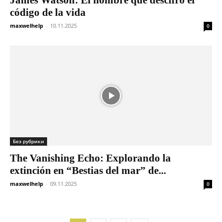
James Watson: El hombre que descifró el
código de la vida
maxwelhelp
-
10.11.2025
0
Без рубрики
The Vanishing Echo: Explorando la
extinción en “Bestias del mar” de...
maxwelhelp
-
09.11.2025
0