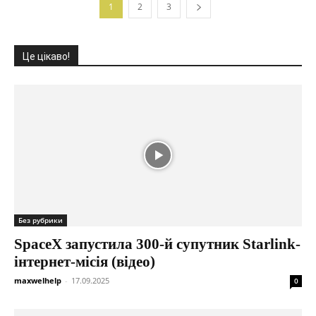
1
2
3
Це цікаво!
Без рубрики
SpaceX запустила 300-й супутник Starlink-
інтернет-місія (відео)
maxwelhelp
-
17.09.2025
0