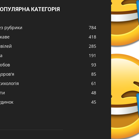
ОПУЛЯРНА КАТЕГОРІЯ
ез рубрики
784
ікаве
418
вілей
285
жа
191
юбов
93
доров'я
85
сихологія
61
іти
48
удинок
45