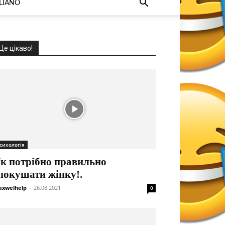
ALIANO
Це цікаво!
сихологія
к потрібно правильно
покушати жінку!.
xwelhelp
-
26.08.2021
0