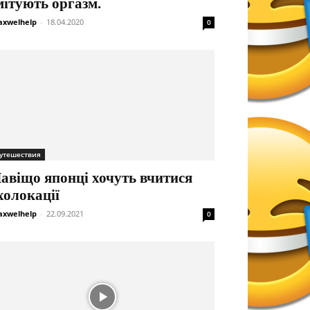
мітують оргазм.
xwelhelp
-
18.04.2020
0
утешествия
авіщо японці хочуть вчитися
холокації
xwelhelp
-
22.09.2021
0