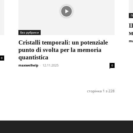
П
Щ
м
Без рубрики
ma
Cristalli temporali: un potenziale
punto di svolta per la memoria
quantistica
0
maxwelhelp
-
12.11.2025
0
сторінка 1 з 228