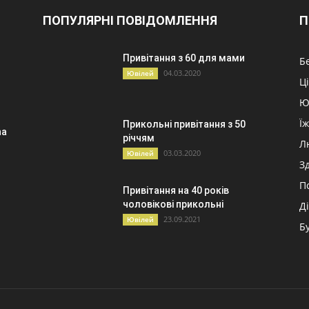
ПОПУЛЯРНІ ПОВІДОМЛЕННЯ
П
Привітання з 60 для мами
Б
04.03.2020
Ювілей
Ц
Ю
Ї
Прикольні привітання з 50
na
річчям
Л
03.03.2020
Ювілей
З
П
Привітання на 40 років
чоловікові прикольні
Д
23.09.2021
Ювілей
Б