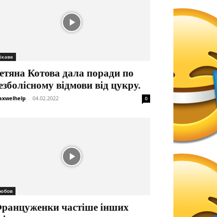
ікаве
етяна Котова дала поради по
езболісному відмови від цукру.
xwelhelp
-
04.02.2022
0
юбов
ранцуженки частіше інших