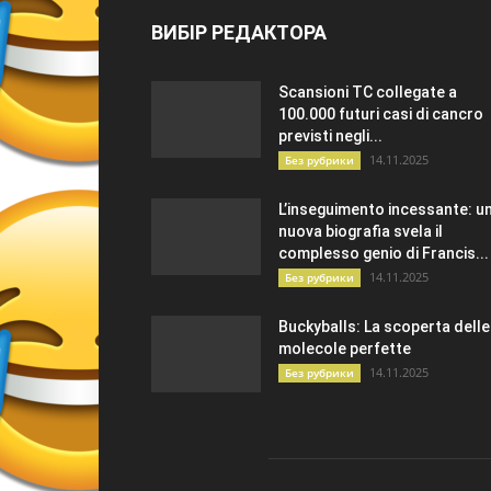
ВИБІР РЕДАКТОРА
Scansioni TC collegate a
100.000 futuri casi di cancro
previsti negli...
14.11.2025
Без рубрики
L’inseguimento incessante: u
nuova biografia svela il
complesso genio di Francis...
14.11.2025
Без рубрики
Buckyballs: La scoperta delle
molecole perfette
14.11.2025
Без рубрики