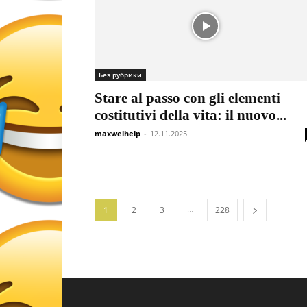
Без рубрики
Stare al passo con gli elementi
costitutivi della vita: il nuovo...
maxwelhelp
-
12.11.2025
...
1
2
3
228