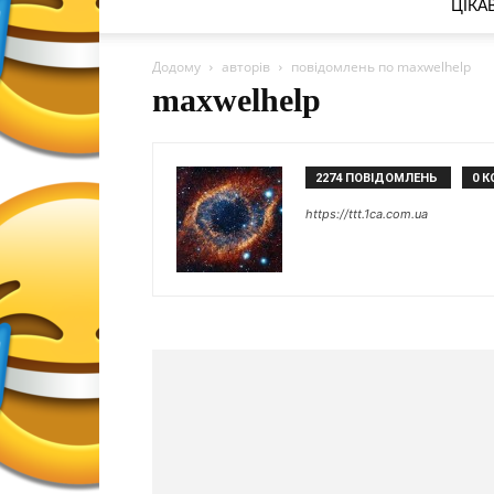
ЦІКА
Додому
авторів
повідомлень по maxwelhelp
maxwelhelp
2274 ПОВІДОМЛЕНЬ
0 К
https://ttt.1ca.com.ua