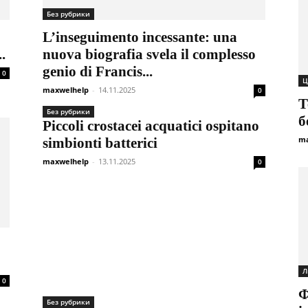
Без рубрики
L’inseguimento incessante: una
.
nuova biografia svela il complesso
genio di Francis...
0
Ц
maxwelhelp
-
14.11.2025
0
Т
Без рубрики
б
Piccoli crostacei acquatici ospitano
ma
simbionti batterici
maxwelhelp
-
13.11.2025
0
Л
0
Ф
Без рубрики