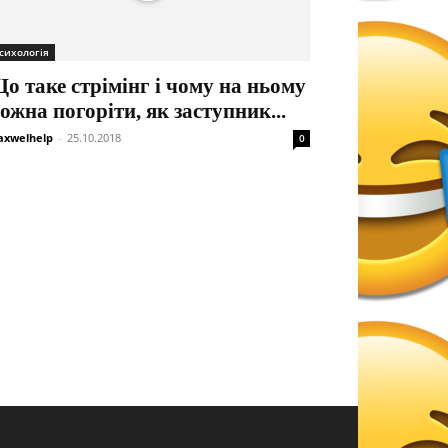
сихологія
о таке стрімінг і чому на ньому
ожна погоріти, як заступник...
xwelhelp
-
25.10.2018
0