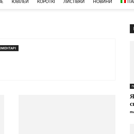
ВЕ
ЮВІЛЕЙ
КОРОТКІ
ЛИСТІВКИ
НОВИНИ
IT
ОМЕНТАРІ
П
Я
с
ma