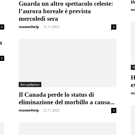
і
Guarda un altro spettacolo celeste:
ma
l’aurora boreale è prevista
mercoledì sera
maxwelhelp
-
13.11.2025
0
0
a
0
П
Н
е
Без рубрики
ma
Il Canada perde lo status di
eliminazione del morbillo a causa...
maxwelhelp
-
12.11.2025
0