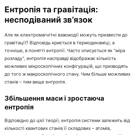
Ентропія та гравітація:
несподіваний зв’язок
Але як електромагнітні взаємодії можуть призвести до
гравітації? Відповідь криється в термодинаміці, а
точніше, в понятті ентропії. Часто описується як “міра
розладу”, ентропія насправді відображає кількість
можливих мікроскопічних конфігурацій, що призводять
до того ж макроскопічного стану. Чим більше можливих
станів – тим вище ентропія.
Збільшення маси і зростаюча
ентропія
Відповідно до цієї теорії, ентропія системи залежить від
кількості квантових станів її складових – атомів,