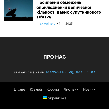
Посилення обмежень:
оприлюднення величезної
кількості даних супутникового
зв’язку
maxwelhelp
-
11.11.2025
ПРО НАС
зв'язатися з нами:
MAXWELHELP@GMAIL.COM
Цікаве
Ювілей
Короткі
Листівки
Новини
Українська