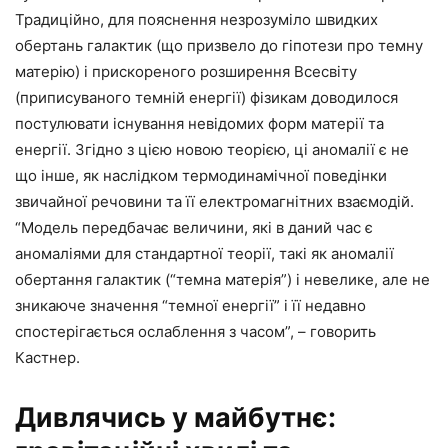
Традиційно, для пояснення незрозуміло швидких
обертань галактик (що призвело до гіпотези про темну
матерію) і прискореного розширення Всесвіту
(приписуваного темній енергії) фізикам доводилося
постулювати існування невідомих форм матерії та
енергії. Згідно з цією новою теорією, ці аномалії є не
що інше, як наслідком термодинамічної поведінки
звичайної речовини та її електромагнітних взаємодій.
“Модель передбачає величини, які в даний час є
аномаліями для стандартної теорії, такі як аномалії
обертання галактик (“темна матерія”) і невелике, але не
зникаюче значення “темної енергії” і її недавно
спостерігається ослаблення з часом”, – говорить
Кастнер.
Дивлячись у майбутнє: