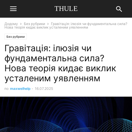
THULE
Додому
Без рубрики
Гравітація: ілюзія чи фундаментальна сила?
Нова теорія кидає виклик усталеним уявленням
Без рубрики
Гравітація: ілюзія чи
фундаментальна сила?
Нова теорія кидає виклик
усталеним уявленням
по
maxwelhelp
-
16.07.2025