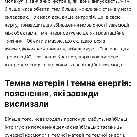
молекул, і, звичайно, фотонів, які вони випускають. Чим
більше маса об’єкта, тим більше можливих станів у його
складових, і, як наслідок, вище ентропія. Це, в свою
чергу, призводить до збільшення ймовірності взаємодії
між об’єктами, і ми інтерпретуємо це як гравітаційне
тяжіння. “Об’єкти з масою, що складаються з
взаємодіючих компонентів, забезпечують “паливо” для
транзакцій”, – зазначає Кастнер, порівнюючи масу з
джерелом енергії, що живить гравітаційні взаємодії.
Темна матерія і темна енергія:
пояснення, які завжди
вислизали
Більше того, нова модель пропонує, мабуть, найбільш
інтригуюче пояснення деяких найбільших таємниць
сучасної космології: темної матерії та темної енергії.