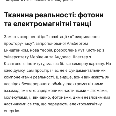
Тканина реальності: фотони
та електромагнітні танці
Замість вкоріненої ідеї гравітації як” викривлення
простору-часу”, запропонованої Альбертом
Ейнштейном, нова теорія, розроблена Рут Кастнер з
Університету Меріленд та Андреас Шлаттер з
Квантового інституту, малює більш химерну картину. На
їхню думку, сам простір і час не є фундаментальними
компонентами реальності. Швидше, вони виникають як
наслідок безперервного обміну електромагнітними
взаємодіями між зарядженими частинками – атомами,
молекулами, і, звичайно, фотонами, цими невловимими
частинками світла, що передають електромагнітну
енергію.