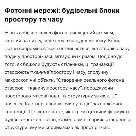
Фотонні мережі: будівельні блоки
простору та часу
Уявіть собі, що кожен фотон, випущений атомом,
схожий на нитку, сплетену в складну мережу. Коли
фотон випромінюється і поглинається, він створює пару
подій у просторі-часі, зв’язуючи їх разом. Подібно до
того, як бджоли будують стільники, ці транзакції
створюють
“тканина”
простору і часу, сполучну
макроскопічні об’єкти. “Створення реального фотона
створює ” тканину простору-часу”, породжуючи
просторово-часові події і їх структурну зв’язок…, ” –
пояснює Кастнер, вловлюючи суть цієї захоплюючої
концепції. Це схоже на те, як окремі цеглини формують
будівлю – кожен фотон, кожен обмін, сприяє створенню
структури, яку ми сприймаємо як простір і час.