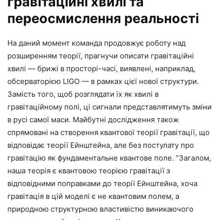
гравітаційні хвилі та
переосмислення реальності
На даний момент команда продовжує роботу над
розширенням теорії, прагнучи описати гравітаційні
хвилі — брижі в просторі-часі, виявлені, наприклад,
обсерваторією LIGO — в рамках цієї нової структури.
Замість того, щоб розглядати їх як хвилі в
гравітаційному полі, ці сигнали представлятимуть зміни
в русі самої маси. Майбутні дослідження також
спрямовані на створення квантової теорії гравітації, що
відповідає теорії Ейнштейна, але без постулату про
гравітацію як фундаментальне квантове поле. “Загалом,
наша теорія є квантовою теорією гравітації з
відповідними поправками до теорії Ейнштейна, хоча
гравітація в цій моделі є не квантовим полем, а
природною структурною властивістю виникаючого