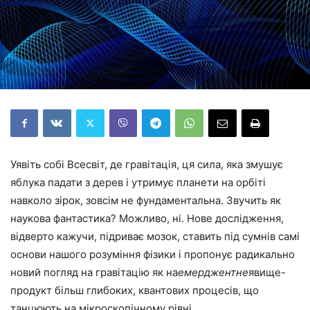
Уявіть собі Всесвіт, де гравітація, ця сила, яка змушує
яблука падати з дерев і утримує планети на орбіті
навколо зірок, зовсім не фундаментальна. Звучить як
наукова фантастика? Можливо, ні. Нове дослідження,
відверто кажучи, підриває мозок, ставить під сумнів самі
основи нашого розуміння фізики і пропонує радикально
новий погляд на гравітацію як на
емерджентне
явище-
продукт більш глибоких, квантових процесів, що
танцюють на мікроскопічному рівні.