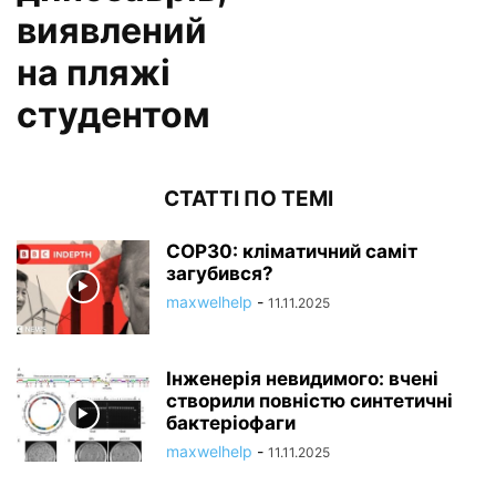
виявлений
на пляжі
студентом
СТАТТІ ПО ТЕМІ
COP30: кліматичний саміт
загубився?
maxwelhelp
-
11.11.2025
Інженерія невидимого: вчені
створили повністю синтетичні
бактеріофаги
maxwelhelp
-
11.11.2025