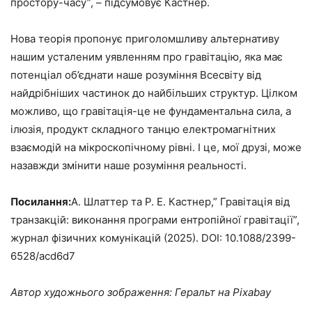
простору-часу”, – підсумовує Кастнер.
Нова теорія пропонує приголомшливу альтернативу
нашим усталеним уявленням про гравітацію, яка має
потенціал об’єднати наше розуміння Всесвіту від
найдрібніших частинок до найбільших структур. Цілком
можливо, що гравітація-це не фундаментальна сила, а
ілюзія, продукт складного танцю електромагнітних
взаємодій на мікроскопічному рівні. І це, мої друзі, може
назавжди змінити наше розуміння реальності.
Посилання:
А. Шлаттер та Р. Е. Кастнер,” Гравітація від
транзакцій: виконання програми ентропійної гравітації”,
журнал фізичних комунікацій (2025). DOI: 10.1088/2399-
6528/acd6d7
Автор художнього зображення: Геральт на Pixabay