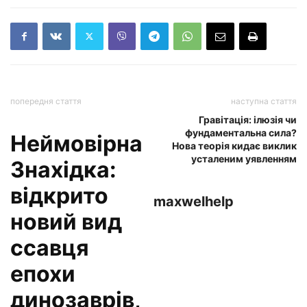
попередня стаття
наступна стаття
Гравітація: ілюзія чи
фундаментальна сила?
Неймовірна
Нова теорія кидає виклик
усталеним уявленням
Знахідка:
відкрито
maxwelhelp
новий вид
ссавця
епохи
динозаврів,