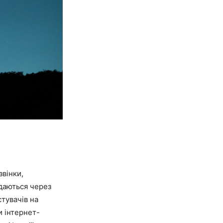
вінки,
едаються через
тувачів на
и інтернет-