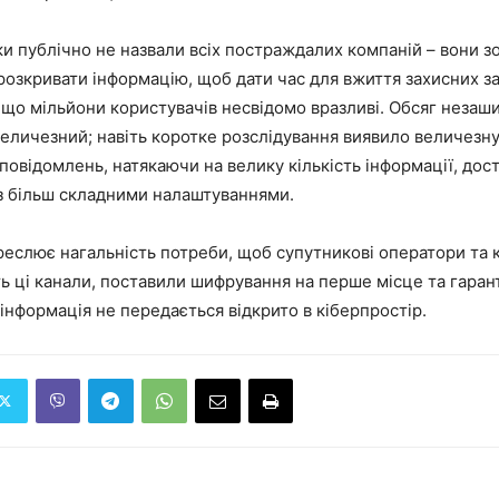
и публічно не назвали всіх постраждалих компаній – вони з
розкривати інформацію, щоб дати час для вжиття захисних за
 що мільйони користувачів несвідомо вразливі. Обсяг неза
еличезний; навіть коротке розслідування виявило величезну
овідомлень, натякаючи на велику кількість інформації, дос
із більш складними налаштуваннями.
реслює нагальність потреби, щоб супутникові оператори та к
 ці канали, поставили шифрування на перше місце та гарант
інформація не передається відкрито в кіберпростір.