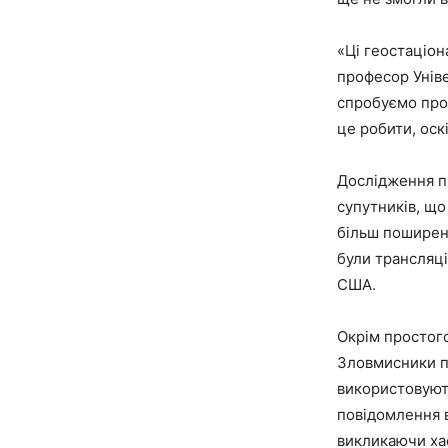
«Ці геостаціон
професор Унів
спробуємо прос
це робити, ос
Дослідження п
супутників, що
більш поширен
були трансляці
США.
Окрім простого
Зловмисники п
використовують
повідомлення 
викликаючи хао