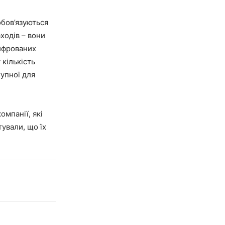
обов’язуються
ходів – вони
шифрованих
 кількість
тупної для
омпанії, які
ували, що їх