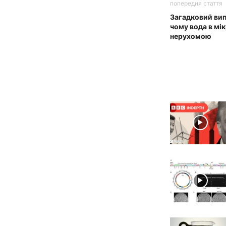
попередня стаття
Загадковий вип
чому вода в мі
нерухомою