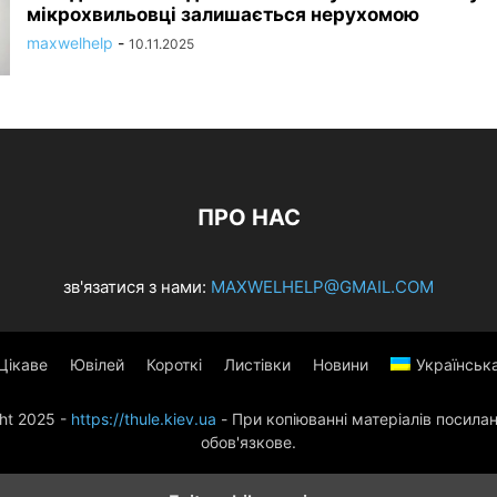
мікрохвильовці залишається нерухомою
maxwelhelp
-
10.11.2025
ПРО НАС
зв'язатися з нами:
MAXWELHELP@GMAIL.COM
Цікаве
Ювілей
Короткі
Листівки
Новини
Українськ
ht 2025 -
https://thule.kiev.ua
- При копіюванні матеріалів посилан
обов'язкове.