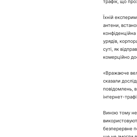
трафік, що про
Їхній експерим
антени, встано
конфіденційна 
урядів, корпор
суті, як відпр
комерційно дос
«Вражаюче вел
сказали дослід
повідомлень, в
інтернет-трафі
Виною тому не 
використовують
безперервне по
ще не змогли 