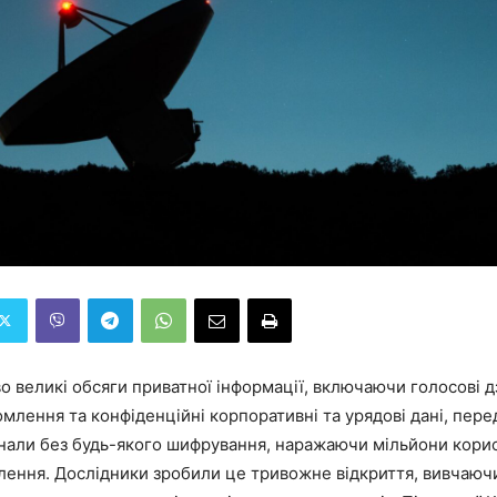
великі обсяги приватної інформації, включаючи голосові дз
омлення та конфіденційні корпоративні та урядові дані, пер
анали без будь-якого шифрування, наражаючи мільйони корис
лення. Дослідники зробили це тривожне відкриття, вивчаюч