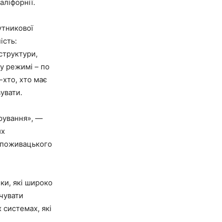
аліфорнії.
утникової
ість:
структури,
му режимі – по
-хто, хто має
увати.
рування», —
их
 споживацького
ки, які широко
ечувати
 системах, які