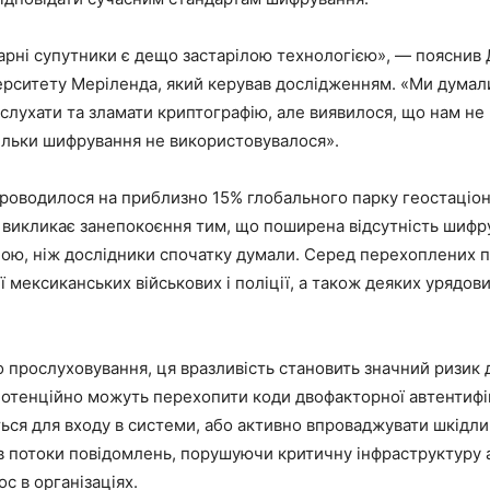
арні супутники є дещо застарілою технологією», — пояснив 
ерситету Меріленда, який керував дослідженням. «Ми думал
лухати та зламати криптографію, але виявилося, що нам не 
кільки шифрування не використовувалося».
роводилося на приблизно 15% глобального парку геостаціо
 викликає занепокоєння тим, що поширена відсутність шифру
ою, ніж дослідники спочатку думали. Серед перехоплених 
ї мексиканських військових і поліції, а також деяких урядов
 прослуховування, ця вразливість становить значний ризик 
отенційно можуть перехопити коди двофакторної автентифіка
ся для входу в системи, або активно впроваджувати шкідли
в потоки повідомлень, порушуючи критичну інфраструктуру 
с в організаціях.