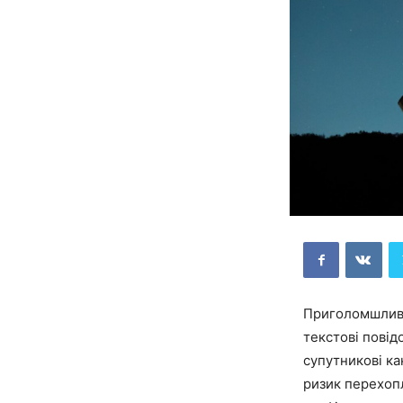
Приголомшливо 
текстові повід
супутникові к
ризик перехоп