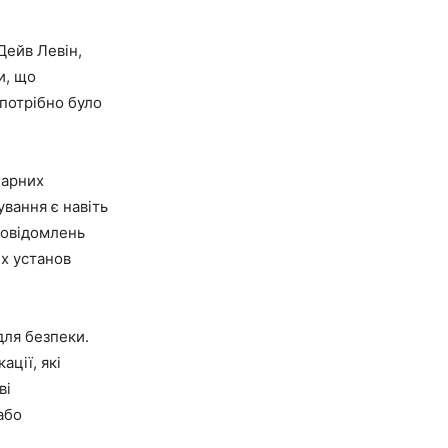
Дейв Левін,
и, що
потрібно було
нарних
вання є навіть
повідомлень
их установ
для безпеки.
ції, які
ві
або