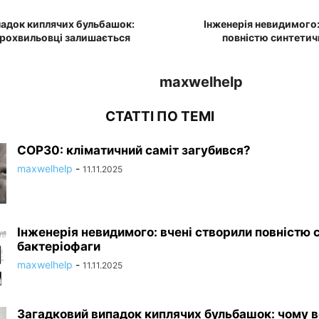
адок киплячих бульбашок:
Інженерія невидимого:
крохвильовці залишається
повністю синтетич
maxwelhelp
СТАТТІ ПО ТЕМІ
COP30: кліматичний саміт загубився?
maxwelhelp
-
11.11.2025
Інженерія невидимого: вчені створили повністю 
бактеріофаги
maxwelhelp
-
11.11.2025
Загадковий випадок киплячих бульбашок: чому в