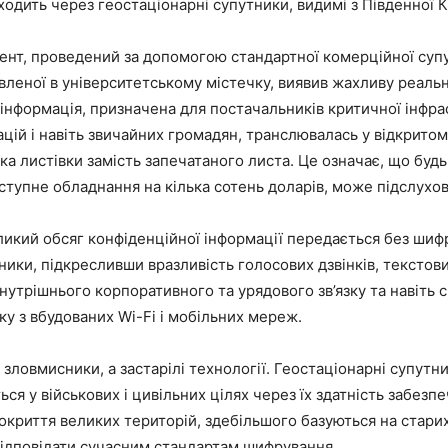
ходить через геостаціонарні супутники, видимі з Південної К
ент, проведений за допомогою стандартної комерційної суп
вленої в університетському містечку, виявив жахливу реальн
інформація, призначена для постачальників критичної інфра
ацій і навіть звичайних громадян, транслювалась у відкрито
авка листівки замість запечатаного листа. Це означає, що будь
тупне обладнання на кілька сотень доларів, може підслухов
икий обсяг конфіденційної інформації передається без шиф
ники, підкресливши вразливість голосових дзвінків, текстов
нутрішнього корпоративного та урядового зв’язку та навіть
ку з вбудованих Wi-Fi і мобільних мереж.
зловмисники, а застарілі технології. Геостаціонарні супутни
ся у військових і цивільних цілях через їх здатність забезп
криття великих територій, здебільшого базуються на старих
відповідати сучасним стандартам шифрування.