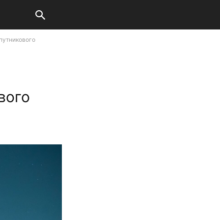
упутникового
вого