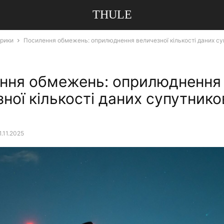
THULE
брики
Посилення обмежень: оприлюднення величезної кількості даних с
ння обмежень: оприлюднення
ної кількості даних супутнико
1.11.2025