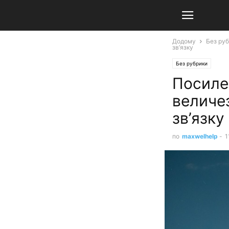
Додому
Без ру
зв’язку
Без рубрики
Посиле
величез
зв’язку
по
maxwelhelp
-
1