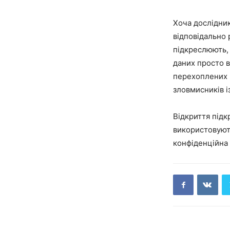
Хоча дослідник
відповідально 
підкреслюють,
даних просто в
перехоплених п
зловмисників 
Відкриття підк
використовують
конфіденційна 