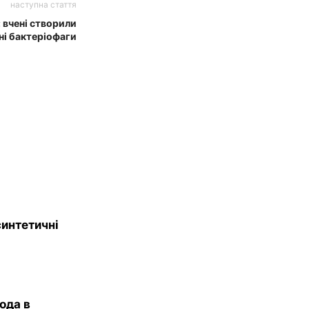
наступна стаття
 вчені створили
ні бактеріофаги
синтетичні
ода в