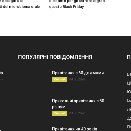
è collegata ai
di sconto per gli astrofotografi
i del microbioma orale
questo Black Friday
ПОПУЛЯРНІ ПОВІДОМЛЕННЯ
П
in
Привітання з 60 для мами
Б
..
04.03.2020
Ювілей
Ц
Ю
Ї
Прикольні привітання з 50
річчям
Л
03.03.2020
Ювілей
З
П
Привітання на 40 років