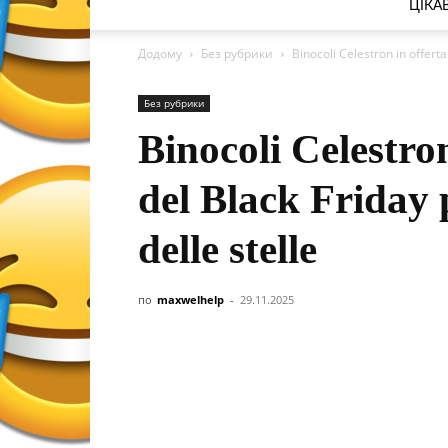
ЦІКА
Додому
Без рубрики
Binocoli Celestron in offerta:
Без рубрики
Binocoli Celestron
del Black Friday p
delle stelle
по
maxwelhelp
-
29.11.2025