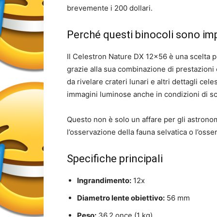
brevemente i 200 dollari.
Perché questi binocoli sono im
Il Celestron Nature DX 12×56 è una scelta p
grazie alla sua combinazione di prestazioni
da rivelare crateri lunari e altri dettagli ce
immagini luminose anche in condizioni di sc
Questo non è solo un affare per gli astronomi
l’osservazione della fauna selvatica o l’oss
Specifiche principali
Ingrandimento:
12x
Diametro lente obiettivo:
56 mm
Peso:
36,2 once (1 kg)