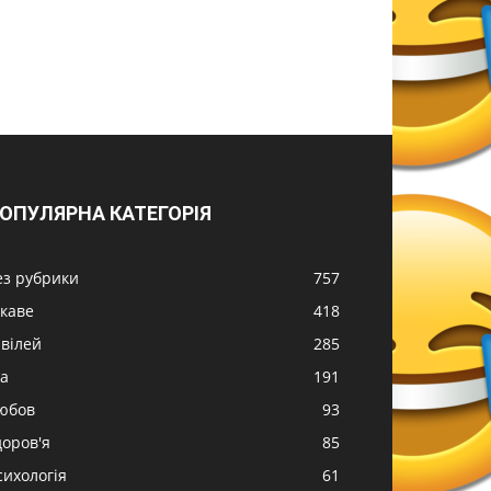
ОПУЛЯРНА КАТЕГОРІЯ
ез рубрики
757
ікаве
418
вілей
285
жа
191
юбов
93
доров'я
85
сихологія
61