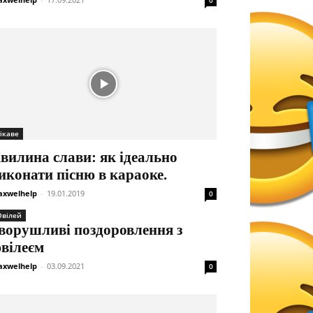
0
ікаве
вилина слави: як ідеально
иконати пісню в караоке.
xwelhelp
-
19.01.2019
0
вілей
ворушливі поздоровлення з
вілеєм
xwelhelp
-
03.09.2021
0