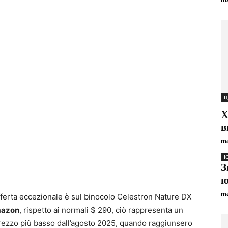
Ц
Х
в
ma
Ю
З
ю
ma
’offerta eccezionale è sul binocolo Celestron Nature DX
mazon
, rispetto ai normali $ 290, ciò rappresenta un
 prezzo più basso dall’agosto 2025, quando raggiunsero