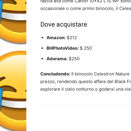
fascia alta come Canon 10×42 L IS WP sono 
occasionale o come primo binocolo, il Cele
Dove acquistare
Amazon:
$212
BHPhotoVideo:
$ 250
Adorama:
$250
Concludendo:
Il binocolo Celestron Nature 
prezzo, rendendo questo affare del Black Fr
esplorare il cielo notturno o godersi una visi