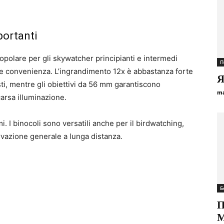
portanti
opolare per gli skywatcher principianti e intermedi
П
 e convenienza. L’ingrandimento 12x è abbastanza forte
Я
lesti, mentre gli obiettivi da 56 mm garantiscono
ma
arsa illuminazione.
. I binocoli sono versatili anche per il birdwatching,
ervazione generale a lunga distanza.
Б
П
М