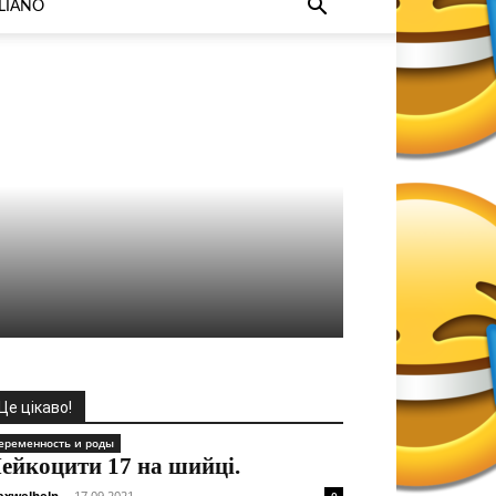
ALIANO
Це цікаво!
еременность и роды
ейкоцити 17 на шийці.
xwelhelp
-
17.09.2021