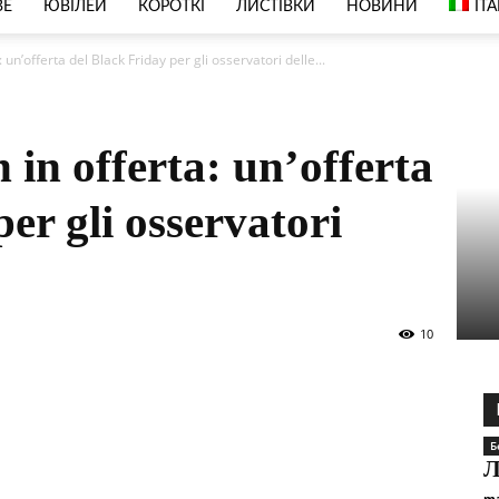
ВЕ
ЮВІЛЕЙ
КОРОТКІ
ЛИСТІВКИ
НОВИНИ
IT
 un’offerta del Black Friday per gli osservatori delle...
 in offerta: un’offerta
er gli osservatori
10
Б
Л
ma