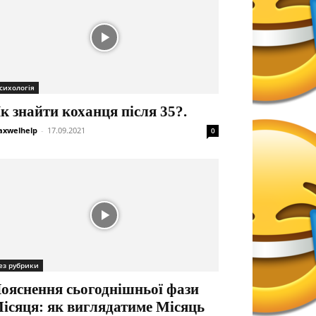
сихологія
к знайти коханця після 35?.
xwelhelp
-
17.09.2021
0
ез рубрики
ояснення сьогоднішньої фази
ісяця: як виглядатиме Місяць