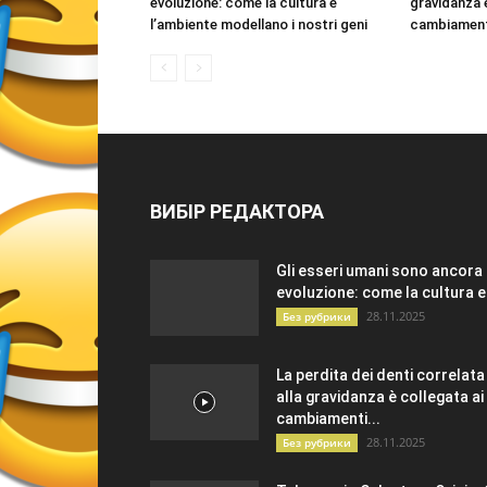
evoluzione: come la cultura e
gravidanza 
l’ambiente modellano i nostri geni
cambiament
ВИБІР РЕДАКТОРА
Gli esseri umani sono ancora 
evoluzione: come la cultura e.
28.11.2025
Без рубрики
La perdita dei denti correlata
alla gravidanza è collegata ai
cambiamenti...
28.11.2025
Без рубрики