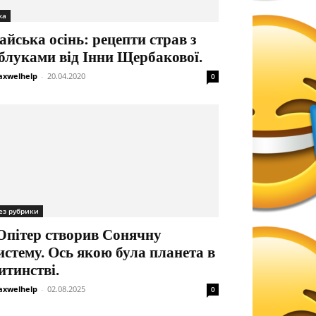
жа
айська осінь: рецепти страв з
блуками від Інни Щербакової.
xwelhelp
-
20.04.2020
0
ез рубрики
пітер створив Сонячну
истему. Ось якою була планета в
итинстві.
xwelhelp
-
02.08.2025
0