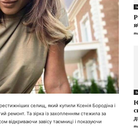
Ї
Р
я
ma
Б
Ю
рестижніших селищ, який купили Ксенія Бородіна і
с
ий ремонт. Та зірка із захопленням стежила за
д
сом відкриваючи завісу таємниці і показуючи
ma