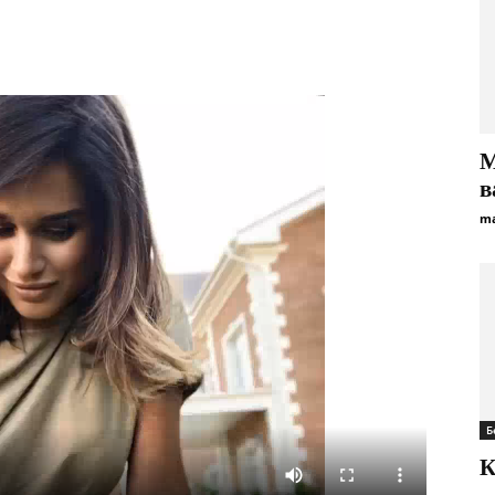
М
в
ma
Б
К