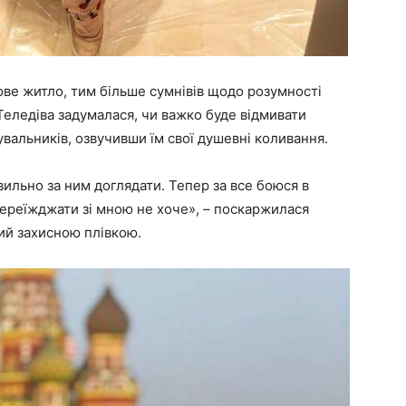
ове житло, тим більше сумнівів щодо розумності
 Теледіва задумалася, чи важко буде відмивати
вальників, озвучивши їм свої душевні коливання.
вильно за ним доглядати. Тепер за все боюся в
 переїжджати зі мною не хоче»,
– поскаржилася
тий захисною плівкою.