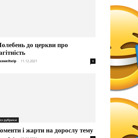
олебень до церкви про
агітність
xwelhelp
-
11.12.2021
0
ез рубрики
оменти і жарти на дорослу тему