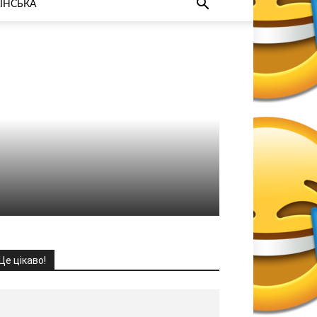
ЇНСЬКА
Це цікаво!