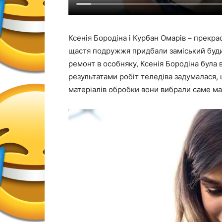
Ксенія Бородіна і Курбан Омарів – прекра
щастя подружжя придбали заміський буди
ремонт в особняку, Ксенія Бородіна була 
результатами робіт теледіва задумалася, 
матеріалів обробки вони вибрали саме м