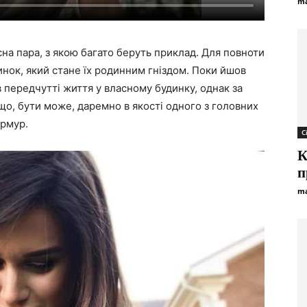
ma
сна пара, з якою багато беруть приклад. Для повноти
нок, який стане їх родинним гніздом. Поки йшов
в передчутті життя у власному будинку, однак за
що, бути може, даремно в якості одного з головних
армур.
С
К
п
ma