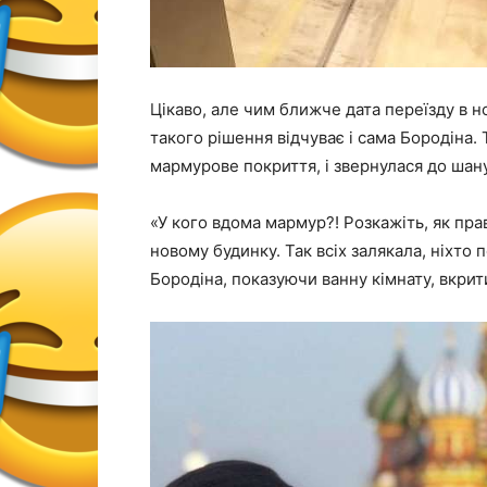
Цікаво, але чим ближче дата переїзду в н
такого рішення відчуває і сама Бородіна.
мармурове покриття, і звернулася до шану
«У кого вдома мармур?! Розкажіть, як пра
новому будинку. Так всіх залякала, ніхто
Бородіна, показуючи ванну кімнату, вкри