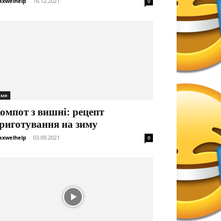
xwelhelp
-
16.12.2021
0
імя
омпот з вишні: рецепт
риготування на зиму
xwelhelp
-
03.09.2021
0