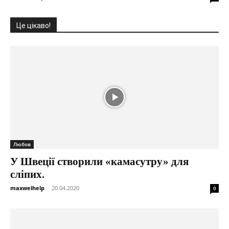
Це цікаво!
Любов
У Швеції створили «камасутру» для
сліпих.
maxwelhelp
-
20.04.2020
0