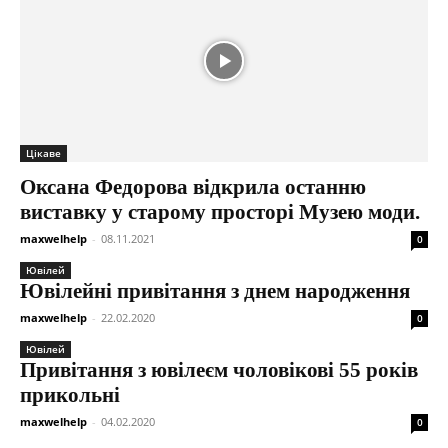
Цікаве
Оксана Федорова відкрила останню
виставку у старому просторі Музею моди.
maxwelhelp
-
08.11.2021
0
Ювілей
Ювілейні привітання з днем народження
maxwelhelp
-
22.02.2020
0
Ювілей
Привітання з ювілеєм чоловікові 55 років
прикольні
maxwelhelp
-
04.02.2020
0