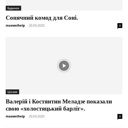
Будинок
Сонячний комод для Соні.
maxwelhelp
-
20.04.2020
0
Цікаве
Валерій і Костянтин Меладзе показали
свою «холостяцький барліг».
maxwelhelp
-
20.04.2020
0