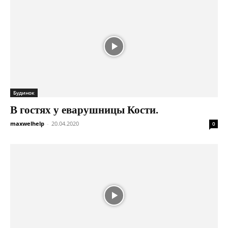
Будинок
В гостях у еварушницы Кости.
maxwelhelp
-
20.04.2020
0