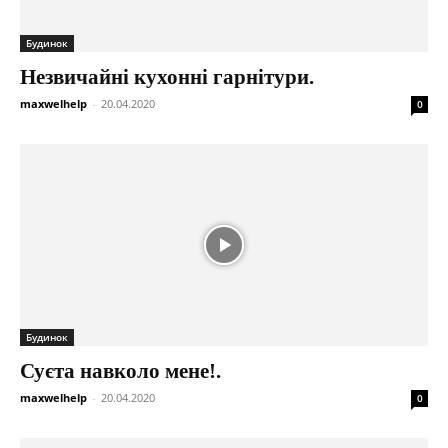
Будинок
Незвичайні кухонні гарнітури.
maxwelhelp
-
20.04.2020
0
Будинок
Суєта навколо мене!.
maxwelhelp
-
20.04.2020
0