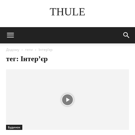
THULE
Додому
теги
Інтер’єр
тег: Інтер’єр
Будинок